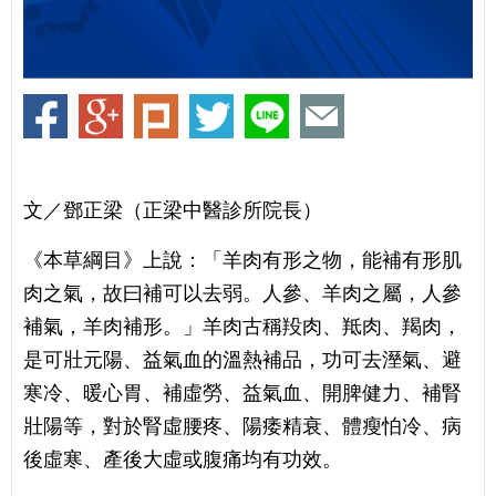
文／鄧正梁（正梁中醫診所院長）
《本草綱目》上說：「羊肉有形之物，能補有形肌
肉之氣，故曰補可以去弱。人參、羊肉之屬，人參
補氣，羊肉補形。」羊肉古稱羖肉、羝肉、羯肉，
是可壯元陽、益氣血的溫熱補品，功可去溼氣、避
寒冷、暖心胃、補虛勞、益氣血、開脾健力、補腎
壯陽等，對於腎虛腰疼、陽痿精衰、體瘦怕冷、病
後虛寒、產後大虛或腹痛均有功效。