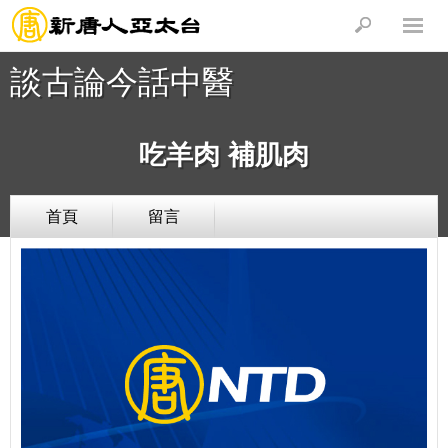
談古論今話中醫
吃羊肉 補肌肉
首頁
留言