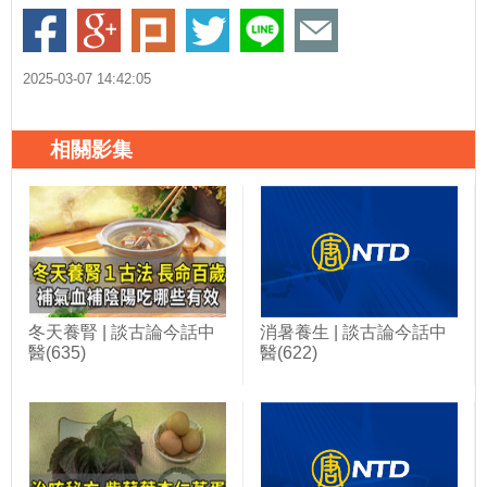
2025-03-07 14:42:05
相關影集
冬天養腎 | 談古論今話中
消暑養生 | 談古論今話中
醫(635)
醫(622)