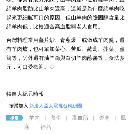
綿羊肉脂肪比山羊肉還高，這就是為什麼綿羊肉吃
起來更細膩可口的原因。但山羊肉的膽固醇含量比
綿羊肉低，比較適合高血脂與老人食用。
台灣料理常用薑片炒、青蔥爆，或做成羊肉羹，還
有羊肉爐，也可單加菜心、苦瓜、蘿蔔、芥菜、蘆
筍等，另外還有滷羊蹄與白切羊肉蘸醬等，食法多
元，可口受歡迎。◇
轉自大紀元時報
按讚加入
新唐人亞太電視台粉絲團
羊肉
養生
高血脂
禦寒
風
|
|
|
|
寒
補品
|