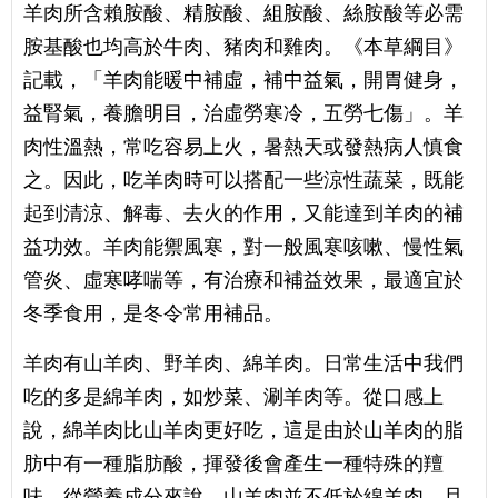
羊肉所含賴胺酸、精胺酸、組胺酸、絲胺酸等必需
胺基酸也均高於牛肉、豬肉和雞肉。《本草綱目》
記載，「羊肉能暖中補虛，補中益氣，開胃健身，
益腎氣，養膽明目，治虛勞寒冷，五勞七傷」。羊
肉性溫熱，常吃容易上火，暑熱天或發熱病人慎食
之。因此，吃羊肉時可以搭配一些涼性蔬菜，既能
起到清涼、解毒、去火的作用，又能達到羊肉的補
益功效。羊肉能禦風寒，對一般風寒咳嗽、慢性氣
管炎、虛寒哮喘等，有治療和補益效果，最適宜於
冬季食用，是冬令常用補品。
羊肉有山羊肉、野羊肉、綿羊肉。日常生活中我們
吃的多是綿羊肉，如炒菜、涮羊肉等。從口感上
說，綿羊肉比山羊肉更好吃，這是由於山羊肉的脂
肪中有一種脂肪酸，揮發後會產生一種特殊的羶
味。從營養成分來說，山羊肉並不低於綿羊肉，且