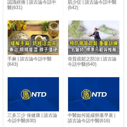
認識經痛 | 談古論今話中
肌少症 | 談古論今話中醫
醫(631)
(642)
手麻 | 談古論今話中醫
骨質疏鬆之防治 | 談古論
(643)
今話中醫(640)
三多三少 保健康 | 談古論
中醫如何延緩卵巢早衰 |
今話中醫(630)
談古論今話中醫(616)