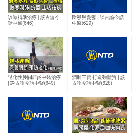
咳嗽精準治療 | 談古論今
躁鬱與憂鬱 | 談古論今話
話中醫(646)
中醫(629)
退化性膝關節炎中醫治療
潤肺三寶 打造強體質 | 談
| 談古論今話中醫(649)
古論今話中醫(628)