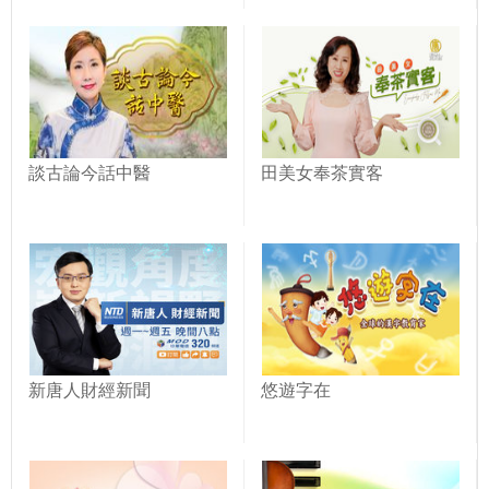
談古論今話中醫
田美女奉茶實客
新唐人財經新聞
悠遊字在