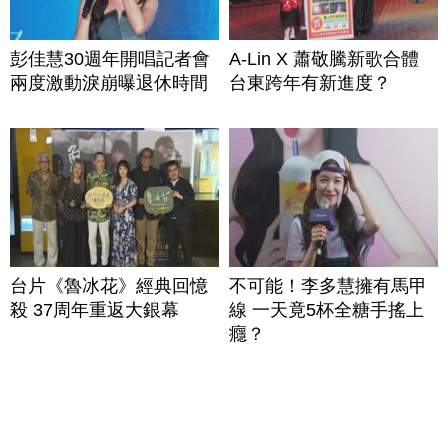
彭佳慧30週年開唱記者會
A-Lin X 蕭敬騰新歌合體
兩度激動淚崩曝退休時間
台東跨年有新進度？
台片《魯冰花》經典回憶
不可能！李多慧擁有馬甲
殺 37周年重返大銀幕
線 一天竟5杯全糖手搖上
癮？