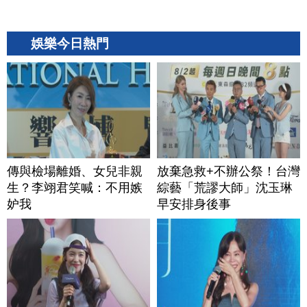
娛樂今日熱門
傳與檢場離婚、女兒非親
放棄急救+不辦公祭！台灣
生？李翊君笑喊：不用嫉
綜藝「荒謬大師」沈玉琳
妒我
早安排身後事