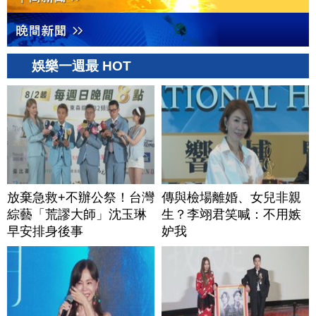
娛樂一週最 HOT
放棄急救+不辦公祭！台灣
傳與檢場離婚、女兒非親
綜藝「荒謬大師」沈玉琳
生？李翊君笑喊：不用嫉
早安排身後事
妒我