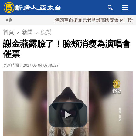
伊朗革命衛隊元老掌最高國安會 內鬥升級影響
首頁
›
新聞
›
娛樂
謝金燕露臉了！臉頰消瘦為演唱會
催票
更新時間：2017-05-04 07:45:27