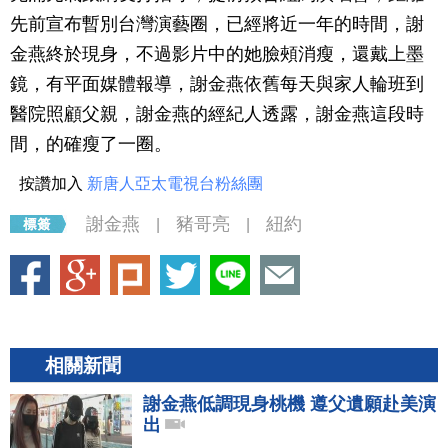
先前宣布暫別台灣演藝圈，已經將近一年的時間，謝
金燕終於現身，不過影片中的她臉頰消瘦，還戴上墨
鏡，有平面媒體報導，謝金燕依舊每天與家人輪班到
醫院照顧父親，謝金燕的經紀人透露，謝金燕這段時
間，的確瘦了一圈。
按讚加入
新唐人亞太電視台粉絲團
謝金燕
豬哥亮
紐約
|
|
相關新聞
謝金燕低調現身桃機 遵父遺願赴美演
出