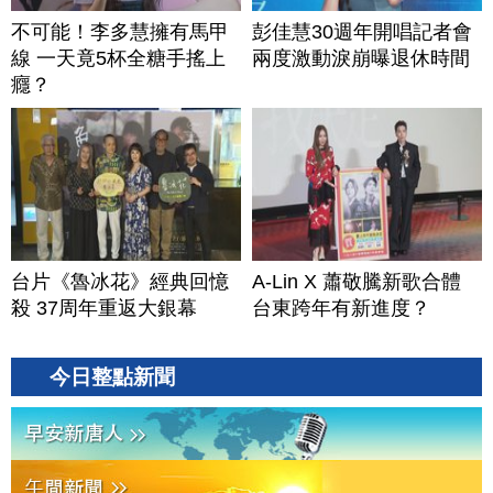
不可能！李多慧擁有馬甲
彭佳慧30週年開唱記者會
線 一天竟5杯全糖手搖上
兩度激動淚崩曝退休時間
癮？
台片《魯冰花》經典回憶
A-Lin X 蕭敬騰新歌合體
殺 37周年重返大銀幕
台東跨年有新進度？
今日整點新聞