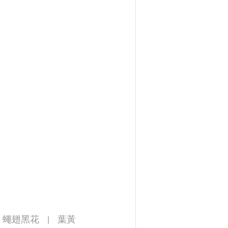
蠅翅黑花
葉黃
|