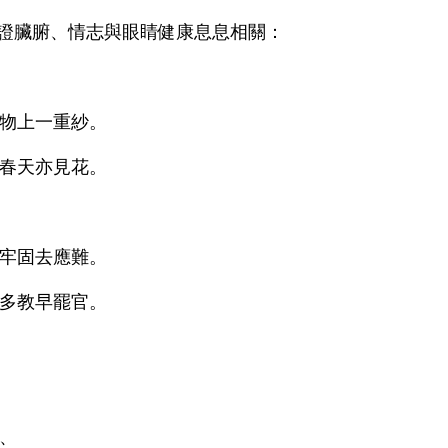
佐證臟腑、情志與眼睛健康息息相關：
物上一重紗。
春天亦見花。
牢固去應難。
多教早罷官。
、