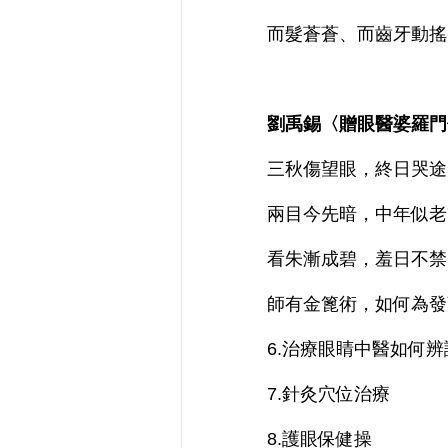
而髮蒼蒼、而齒牙動搖
劉禹錫〈贈眼醫婆羅門
三秋傷望眼，終日哭途
兩目今先暗，中年似老
看朱漸成碧，羞日不禁
師有金篦術，如何為發
6.治療眼睛中醫如何
7.針灸穴位治療
8.護眼保健操