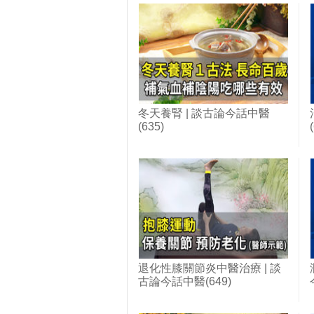
冬天養腎 | 談古論今話中醫
(635)
退化性膝關節炎中醫治療 | 談
古論今話中醫(649)