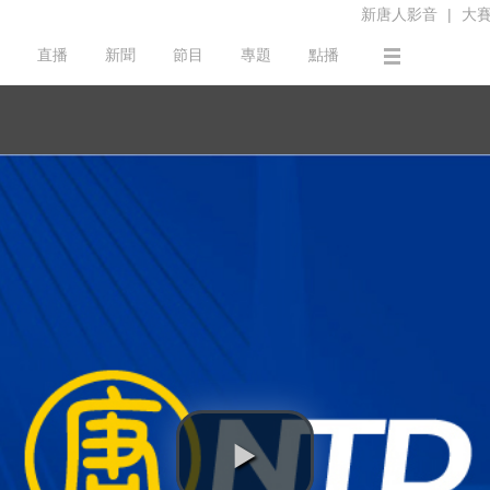
新唐人影音
|
大
直播
新聞
節目
專題
點播