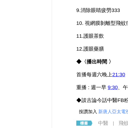
9.消除眼睛疲勞333
10. 視網膜剝離型飛
11.護眼茶飲
12.護眼藥膳
◆〈播出時間
〉
首播每週六晚上
21:30
重播 : 週一早
9:30
、午
◆談古論今話中醫FB
按讚加入
新唐人亞太電
中醫
飛
|