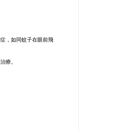
蚊症，如同蚊子在眼前飛
與治療。