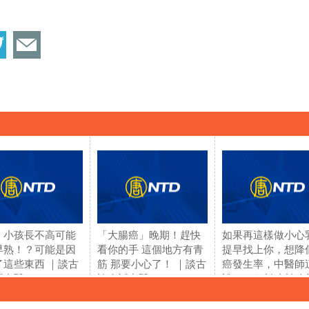
！小孩長不高可能
「大腸癌」晚期！趕快
如果再這樣做小心
早熟！？可能是因
看你的手 這個地方有青
提早找上你，想降
了這些東西 ｜談古
筋 那要小心了！ ｜談古
癌發生率，中醫師
中醫(359)
論今話中醫(360)
說...... ｜ 談古論
醫 (361)