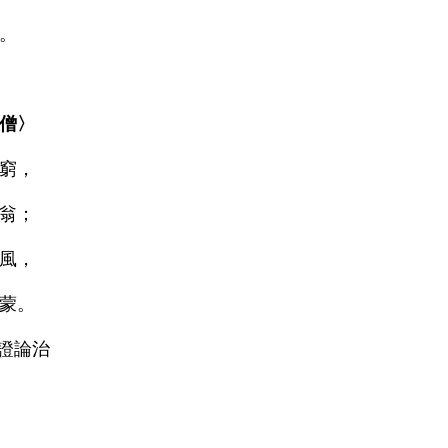
。
僧〉
窮，
翁；
風，
蒙。
辨證論治