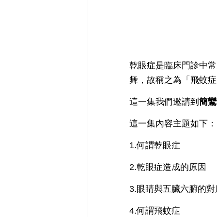
乾眼症是臨床門診中常
舞，故稱之為「飛蚊症
這一集我們邀請到
簡鸞
這一集內容主題如下：
1.何謂乾眼症
2.乾眼症造成的原因
3.眼睛與五臟六腑的
4.何謂飛蚊症