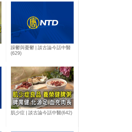
躁鬱與憂鬱 | 談古論今話中醫
(629)
肌少症 | 談古論今話中醫(642)