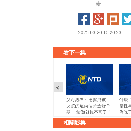
素
2025-03-20 10:20:23
看下一集
父母必看～把握男孩、
什麼
女孩的這兩個黃金發育
是性
期！ 錯過就長不高了！|
為吃
談古論今話中醫(358)
論今話
相關影集