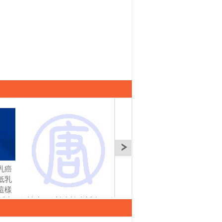
乳癌
真的會心碎！別讓心肌
這兩味中藥當茶飲 對已
就是
低乳
梗塞、心絞痛劃下人生
中風或中風高危險群是
患者
這樣
句點，如何自我保健及
一大福音 保健效果顯著
制作
今話中
治療? ｜談古論今話中
｜談古論今話中醫(363)
醫(3
醫(362)