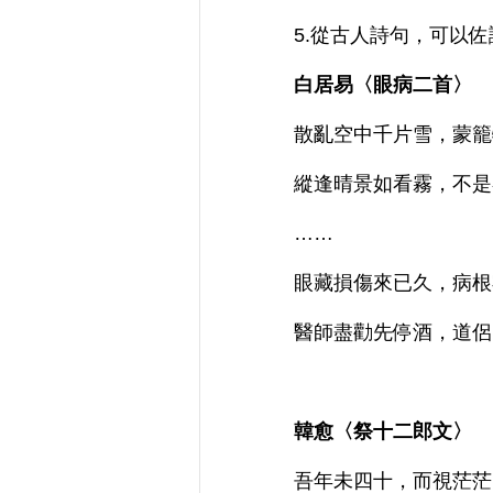
5.從古人詩句，可以
白居易〈眼病二首〉
散亂空中千片雪，蒙籠
縱逢晴景如看霧，不是
……
眼藏損傷來已久，病根
醫師盡勸先停酒，道侶
韓愈〈祭十二郎文〉
吾年未四十，而視茫茫