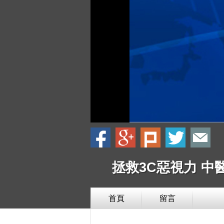
拯救3C惡視力 中
首頁
留言