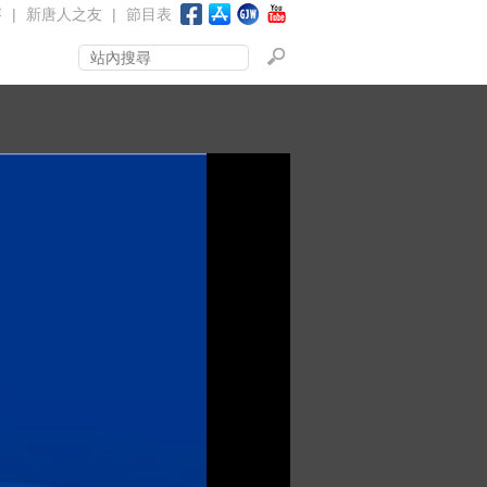
賽
|
新唐人之友
|
節目表