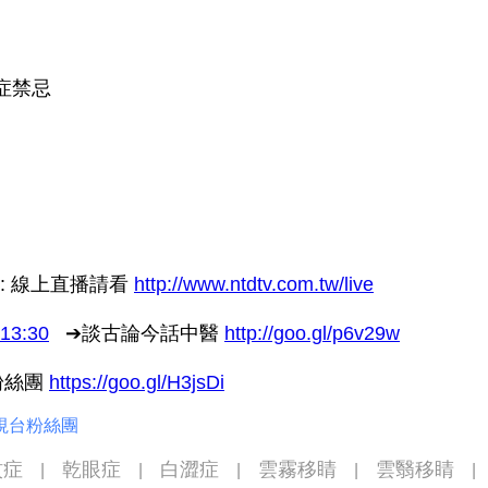
蚊症禁忌
: 線上直播請看
http://www.ntdtv.com.tw/live
13:30
➔談古論今話中醫
http://goo.gl/p6v29w
粉絲團
https://goo.gl/H3jsDi
視台粉絲團
蚊症
乾眼症
白澀症
雲霧移睛
雲翳移睛
|
|
|
|
|