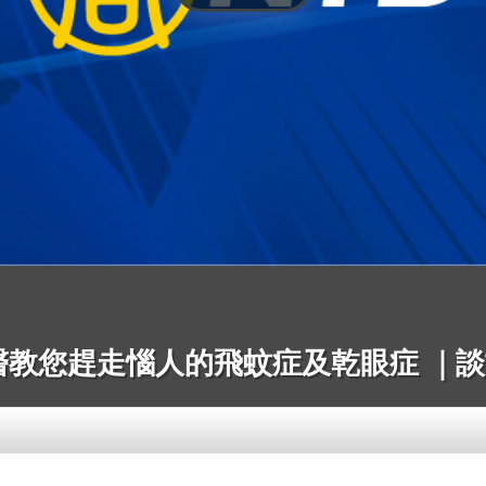
醫教您趕走惱人的飛蚊症及乾眼症 ｜談古