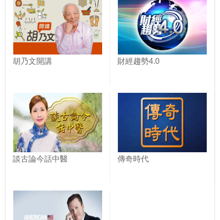
胡乃文開講
財經趨勢4.0
談古論今話中醫
傳奇時代