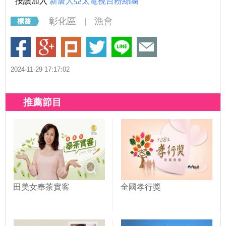
按讚加入
新唐人亞太電視台粉絲團
彰化區
漁會
|
2024-11-29 17:17:02
推薦節目
田美女奉茶實客
全國孝行獎