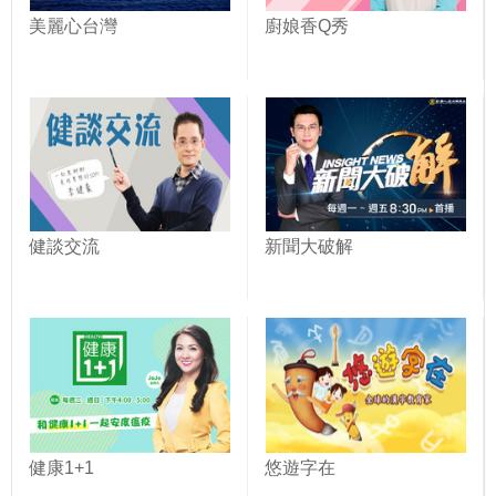
美麗心台灣
廚娘香Q秀
健談交流
新聞大破解
健康1+1
悠遊字在