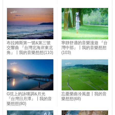
布拉姆斯第一號&第三號
寧靜舒適的音樂漫遊 『台
交響曲 『台灣北海岸東北
灣中部』┃我的音樂想想
角』┃我的音樂想想(110)
(103)
G弦上的詠嘆調&月光
忘憂樂曲冷風盡┃我的音
『台灣日月潭』┃我的音
樂想想(68)
樂想想(80)