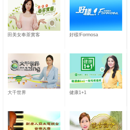
田美女奉茶實客
好樣!Formosa
大千世界
健康1+1