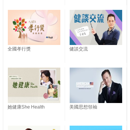
全國孝行獎
健談交流
她健康She Health
美國思想領袖