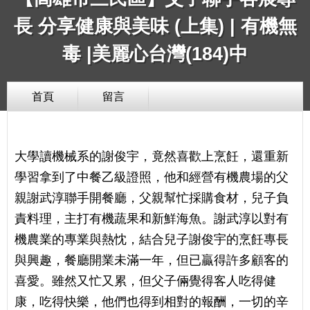
長 分享健康與美味 (上集) | 有機無
毒 |美麗心台灣(184)中
首頁
留言
大學讀機械系的謝俊宇，竟然喜歡上烹飪，還重新
學習拿到了中餐乙級證照，他和經營有機農場的父
親謝武淳聯手開餐廳，父親幫忙採購食材，兒子負
責料理，主打有機蔬果和新鮮海魚。謝武淳以對有
機農業的專業與熱忱，結合兒子謝俊宇的烹飪專長
與興趣，餐廳開業未滿一年，但已贏得許多顧客的
喜愛。雖然又忙又累，但父子倆覺得客人吃得健
康，吃得快樂，他們也得到相對的報酬，一切的辛