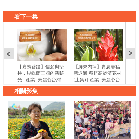
看下一集
【嘉義番路】信念與堅
【屏東內埔】青農姜福
【屏
持，蝴蝶蘭王國的新曙
慧返鄉 種植高經濟花材
慧返
光 | 產業 |美麗心台灣
(上集) | 產業 |美麗心台
(下集
(185)上
灣(185)中
灣 (
相關影集