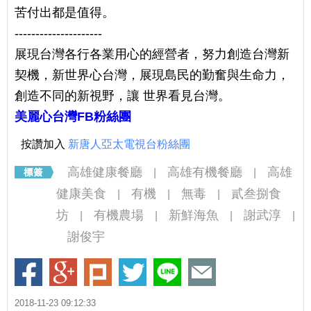
苦付出都是值得。
---------------------
展現台灣各行各業用心的經營者，努力創造台灣新
契機，新世界心台灣，展現島民的勤奮與生命力，
創造不同的新視野，讓 世界看見台灣。
美麗心台灣FB粉絲團
按讚加入
新唐人亞太電視台粉絲團
高雄健康餐廳
高雄有機餐廳
高雄
|
|
健康美食
有機
無毒
貳叁捌食
|
|
|
坊
有機農場
新鮮海魚
謝武淳
|
|
|
|
謝俊宇
2018-11-23 09:12:33