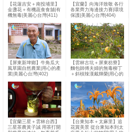
【花蓮吉安＋南投埔里】
【宜蘭】向海洋致敬 各行
金盞花＋有機蔬食食舖|有
各業齊力海邊接力賽|環境
機無毒|美麗心台灣(411)
保護|美麗心台灣(404)
【屏東新埤鄉】牛角瓜大
【雲林古坑＋屏東枋寮】
風草園自然農業|用心的產
麵包師傅夫婦的無毒柳丁
業|美麗心台灣(402)
＋斜槓辣漢戴輝榮|用心的
產業|美麗心台灣(401)
【宜蘭三星＋雲林台西】
【台東知本＋太麻里】追
三星茶農黃子誠 用茶打開
花賞美景 從台東知本到太