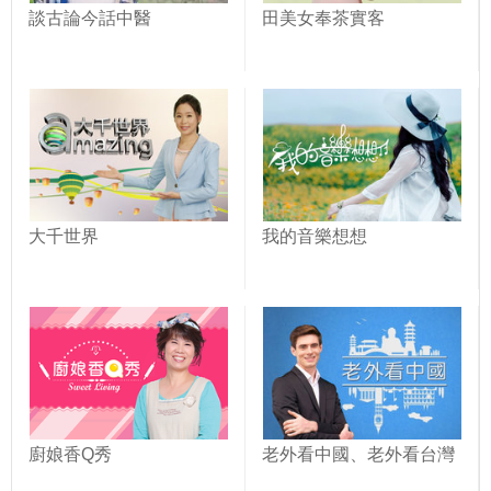
談古論今話中醫
田美女奉茶實客
大千世界
我的音樂想想
廚娘香Q秀
老外看中國、老外看台灣