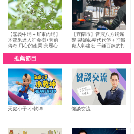
【嘉義中埔＋屏東內埔】
【宜蘭市】音震八方銅鑼
木鱉果達人許金樹+黃荊
響 製鑼藝精代代傳＋打鐵
傳奇|用心的產業|美麗心
職人郭建宏 千錘百鍊的打
台灣(395)
鐵人生|用心的產業|美麗
心台灣(425)
推薦節目
天庭小子-小乾坤
健談交流