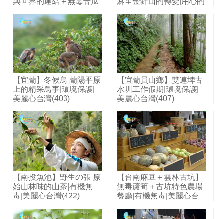
與世界的連結＋無毒苦瓜
麻里金針山的轉變|用心的
農林弘仁 微生物菌栽培產
產業|美麗心台灣(391)
量增三倍|用心的產業|美
麗心台灣(427)
【宜蘭】冬候鳥 蘭陽平原
【宜蘭員山鄉】雙連埤古
上的精采鳥事|環境保護|
水圳工作假期|環境保護|
美麗心台灣(403)
美麗心台灣(407)
【南投魚池】野生の張 原
【台南麻豆＋雲林古坑】
始山林味的山茶|有機無
無毒蘆筍＋古坑特色農場
毒|美麗心台灣(422)
餐廳|有機無毒|美麗心台
灣(394)