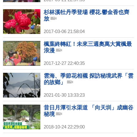
杉林溪牡丹季登場 櫻花.鬱金香也齊
放
2017-03-06 21:58:04
楓葉終轉紅！未來三週奧萬大賞楓最
浪漫
2017-12-27 22:40:35
雲海、季節花相襯 探訪秘境武界「雲
的故鄉」
2021-01-30 13:33:23
昔日月潭引水渠道 「向天圳」成幽谷
秘境
2018-10-24 22:29:00