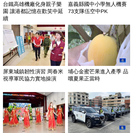
台鐵高雄機廠化身親子樂
嘉義縣國中小學無人機賽
園 讓港都記憶在歡笑中延
73支隊伍空中PK
續
屏東城鎮韌性演習 周春米
埔心金蜜芒果進入產季 品
視導軍民協力實地操演
嚐夏果正當時