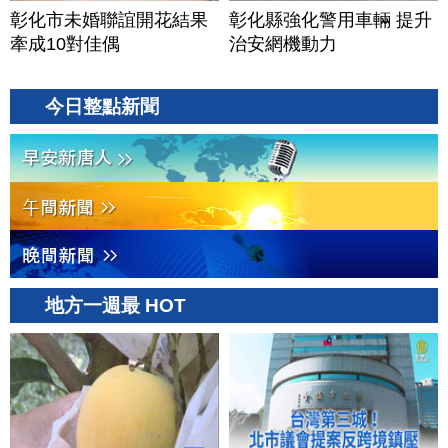
彰化市未婚聯誼開花結果
彰化縣強化警用車輛 提升
牽成10對佳偶
治安網機動力
今日整點新聞
地方一週最 HOT