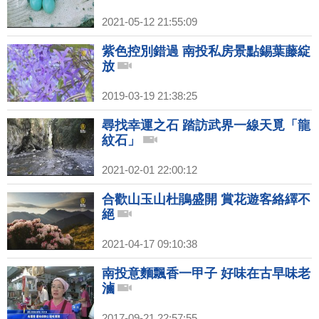
2021-05-12 21:55:09
紫色控別錯過 南投私房景點錫葉藤綻
放
2019-03-19 21:38:25
尋找幸運之石 踏訪武界一線天覓「龍
紋石」
2021-02-01 22:00:12
合歡山玉山杜鵑盛開 賞花遊客絡繹不
絕
2021-04-17 09:10:38
南投意麵飄香一甲子 好味在古早味老
滷
2017-09-21 22:57:55