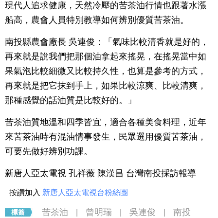
現代人追求健康，天然冷壓的苦茶油行情也跟著水漲
船高，農會人員特別教導如何辨別優質苦茶油。
南投縣農會廠長 吳連俊：「氣味比較清香就是好的，
再來就是說我們把那個油拿起來搖晃，在搖晃當中如
果氣泡比較細微又比較持久性，也算是參考的方式，
再來就是把它抹到手上，如果比較涼爽、比較清爽，
那種感覺的話油質是比較好的。」
苦茶油質地溫和四季皆宜，適合各種美食料理，近年
來苦茶油時有混油情事發生，民眾選用優質苦茶油，
可要先做好辨別功課。
新唐人亞太電視 孔祥薇 陳漢昌 台灣南投採訪報導
按讚加入
新唐人亞太電視台粉絲團
苦茶油
曾明瑞
吳連俊
南投
|
|
|