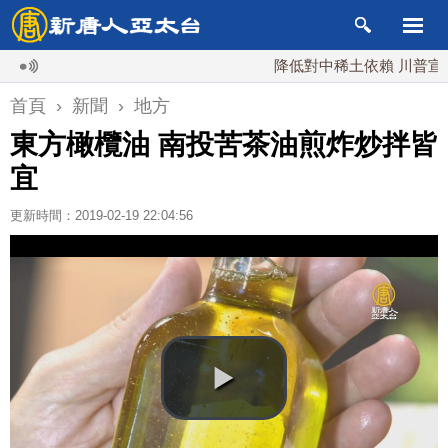
降低對中稀土依賴 川普宣布礦業投
首頁
›
新聞
›
地方
東方橄欖油 南投苦茶油煎炸炒拌皆
宜
更新時間：2019-02-19 22:04:56