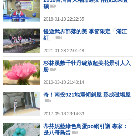
2018台灣百大精品選拔 南投成果豐
碩
2018-01-13 22:22:35
慢遊武界部落的美 季節限定「滿江
紅」
2021-01-28 22:01:48
杉林溪數千牡丹綻放超美花景引人入
勝
2019-03-19 21:40:14
奇！南投921地震傾斜屋 形成磁場屋
2017-09-18 23:14:33
蒂芬妮藍綠色鳥蛋po網引議 專家：
是八哥鳥蛋