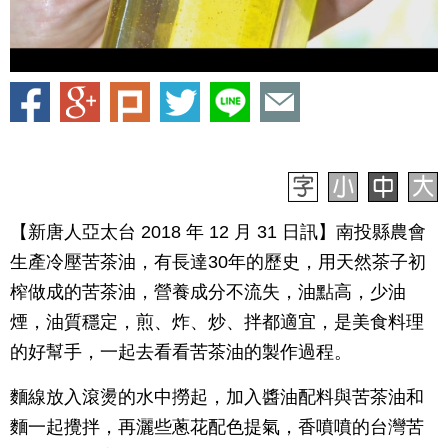
【新唐人亞太台 2018 年 12 月 31 日訊】南投縣農會
生產冷壓苦茶油，有長達30年的歷史，用天然茶子初
榨做成的苦茶油，營養成分不流失，油點高，少油
煙，油質穩定，煎、炸、炒、拌都適宜，是美食料理
的好幫手，一起去看看苦茶油的製作過程。
麵線放入滾燙的水中撈起，加入醬油配料與苦茶油和
麵一起攪拌，再灑些蔥花配色提氣，香噴噴的台灣苦