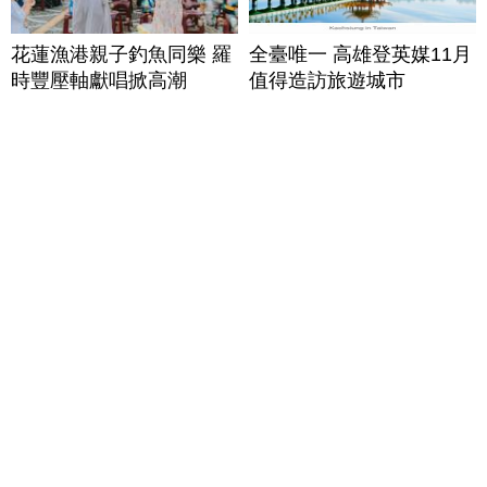
花蓮漁港親子釣魚同樂 羅
全臺唯一 高雄登英媒11月
時豐壓軸獻唱掀高潮
值得造訪旅遊城市