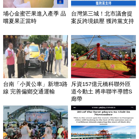
埔心金蜜芒果進入產季 品
台灣第三城！北市議會提
嚐夏果正當時
案反跨境鎮壓 獲跨黨支持
台南「小黃公車」新增3路
斥資157億元橋科聯外匝
線 完善偏鄉交通運輸
道今動土 將串聯半導體S
廊帶