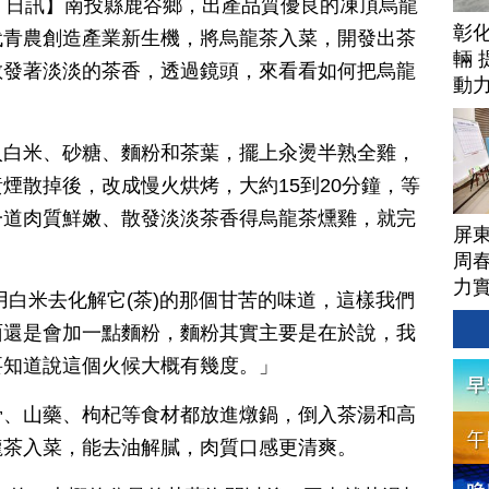
月 18 日訊】南投縣鹿谷鄉，出產品質優良的凍頂烏龍
彰
代青農創造產業新生機，將烏龍茶入菜，開發出茶
輛 
散發著淡淡的茶香，透過鏡頭，來看看如何把烏龍
動
。
入白米、砂糖、麵粉和茶葉，擺上汆燙半熟全雞，
煙散掉後，改成慢火烘烤，大約15到20分鐘，等
一道肉質鮮嫩、散發淡淡茶香得烏龍茶燻雞，就完
屏
周
力
用白米去化解它(茶)的那個甘苦的味道，這樣我們
面還是會加一點麵粉，麵粉其實主要是在於說，我
要知道說這個火候大概有幾度。」
骨、山藥、枸杞等食材都放進燉鍋，倒入茶湯和高
龍茶入菜，能去油解膩，肉質口感更清爽。