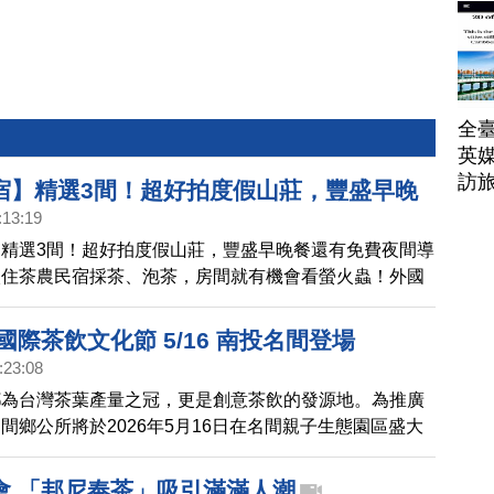
帶
全臺
英媒
訪
宿】精選3間！超好拍度假山莊，豐盛早晚
:13:19
費夜間導覽！超新～入住茶農民宿採茶、泡
精選3間！超好拍度假山莊，豐盛早晚餐還有免費夜間導
就有機會看螢火蟲！外國人超愛的古風三合
入住茶農民宿採茶、泡茶，房間就有機會看螢火蟲！外國
隱身竹林卻超級舒適！｜1000步的繽紛台灣
三合院老宅，隱身竹林卻超級舒適！｜1000步的繽紛台
灣國際茶飲文化節 5/16 南投名間登場
:23:08
鄉為台灣茶葉產量之冠，更是創意茶飲的發源地。為推廣
間鄉公所將於2026年5月16日在名間親子生態園區盛大
6台灣國際茶飲文化節」。
會 「邦尼奉茶」吸引滿滿人潮