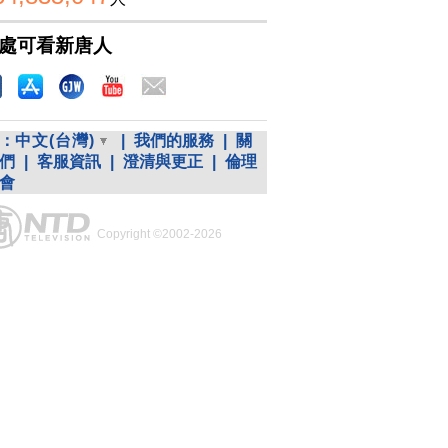
處可看新唐人
：
中文(台灣)
|
我們的服務
|
關
們
|
客服資訊
|
澄清與更正
|
倫理
會
Copyright ©2002-2026