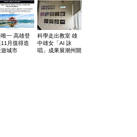
唯一 高雄登
科學走出教室 雄
11月值得造
中雄女「AI 詠
旅遊城市
唱」成果展潮州開
展