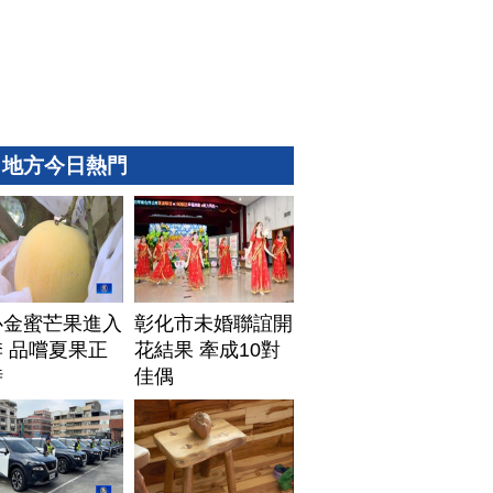
地方今日熱門
心金蜜芒果進入
彰化市未婚聯誼開
 品嚐夏果正
花結果 牽成10對
時
佳偶