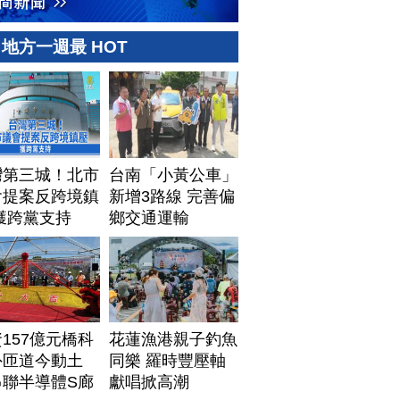
地方一週最 HOT
灣第三城！北市
台南「小黃公車」
會提案反跨境鎮
新增3路線 完善偏
獲跨黨支持
鄉交通運輸
157億元橋科
花蓮漁港親子釣魚
外匝道今動土
同樂 羅時豐壓軸
串聯半導體S廊
獻唱掀高潮