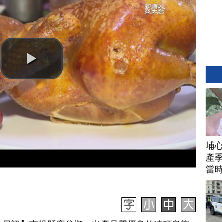
埔
產季
當