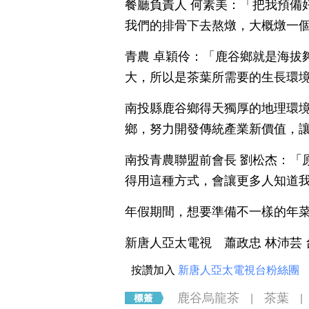
餐廳負責人 何素美：「把我預備
我們的排骨下去熬燉，大概燉一
青農 卓穎伶：「鹿谷鄉就是海拔
大，所以是茶葉所需要的生長環
南投縣鹿谷鄉得天獨厚的地理環
鄉，努力開發傳統產業新價值，
南投青農聯盟前會長 劉松杰：「
得用這種方式，會讓更多人知道
年假期間，想要準備不一樣的年
新唐人亞太電視 蕭政忠 林沛芸
按讚加入
新唐人亞太電視台粉絲團
鹿谷烏龍茶
茶葉
|
|