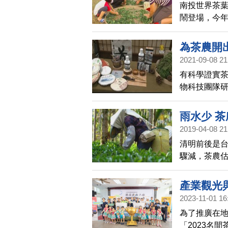
​南投世界茶
鬧登場，今
的過程，也
為茶農開
2021-09-08 21
有科學證實
物科技團隊
法開發出茶粉
雨水少 
2019-04-08 21
清明前後是
驟減，茶農
產業觀光
2023-11-01 16
為了推廣在地
「2023名