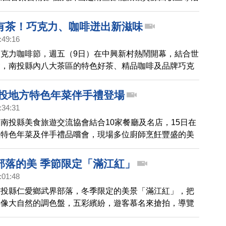
動，將茶香結合音樂、藝術、地方特產及環保議題，讓在
得以傳承與發揚，同時提高民眾對環保、節能減碳等議題
有茶！巧克力、咖啡迸出新滋味
:49:16
克力咖啡節，週五（9日）在中興新村熱鬧開幕，結合世
會，南投縣內八大茶區的特色好茶、精品咖啡及品牌巧克
堂，免費讓民眾試喝品嚐。適逢國慶連假，現場湧現人
南投地方特色年菜伴手禮登場
:34:31
南投縣美食旅遊交流協會結合10家餐廳及名店，15日在
理特色年菜及伴手禮品嚐會，現場多位廚師烹飪豐盛的美
方特色年菜饗宴，一起去看看。
部落的美 季節限定「滿江紅」
:01:48
南投縣仁愛鄉武界部落，冬季限定的美景「滿江紅」，把
得像大自然的調色盤，五彩繽紛，遊客慕名來搶拍，導覽
煩的教導手機拍攝的技巧，讓武界吊橋下相當熱鬧。