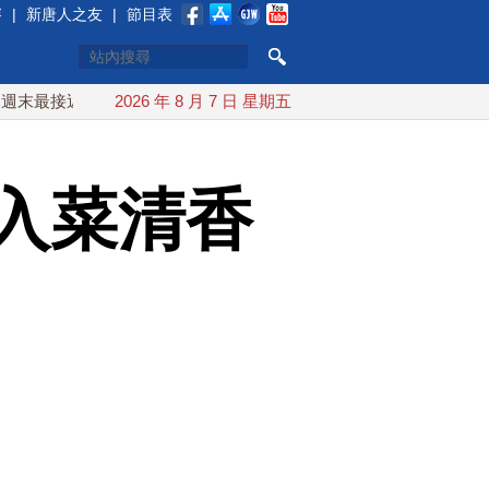
賽
|
新唐人之友
|
節目表
近台灣 最快9日可能登陸中國
2026 年 8 月 7 日 星期五
台灣漢光首結合城鎮演習 AIT
入菜清香