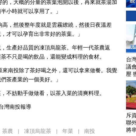
好的，大概的分量的茶葉泡開以後，再來就茶湯加
個半小時就可以享用了。」
夠高，然後整年度就是雲霧繚繞，然後日夜溫差
境，才可以孕育出非常好的茶葉。」
境，生產好品質的凍頂烏龍茶。年輕一代茶農返
讓茶不只是喝的飲品，還能變成料理的食材。
台
議
原來南投除了茶好喝之外，還可以拿來做餐。我覺
壓 
我們茶產業的一個美好。」
菜，不妨動手做做看，以茶入菜的清爽料理。
 台灣南投報導
斥資
聯
將
茶農
凍頂烏龍茶
年菜
南投
|
|
|