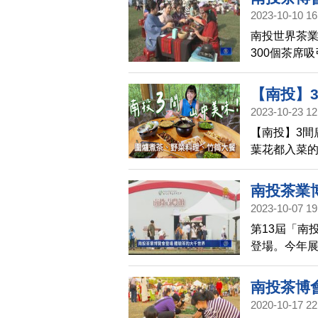
2023-10-10 16
南投世界茶業
300個茶席
文化，就像
【南投】
2023-10-23 12
茶文化體
【南投】3間
竹筒料理
葉花都入菜
適合的台灣
招待外國朋友
南投茶業
2023-10-07 19
第13屆「南
登場。今年展
品茗的展攤
南投茶博
2020-10-17 22