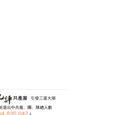
引發三退大潮
前退出中共黨、團、隊總人數
64,835,047
人