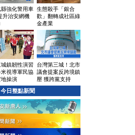
化縣強化警用車
生態殺手「銀合
提升治安網機
歡」翻轉成社區綠
力
金產業
東城鎮韌性演習
台灣第三城！北市
春米視導軍民協
議會提案反跨境鎮
實地操演
壓 獲跨黨支持
今日整點新聞