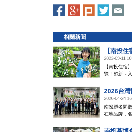
相關新聞
【南投住
2023-09-11 10
餐還有免
【南投住宿】
茶，房間
覽！超新～
院老宅，
人超愛的古風
(447)
灣(447)
2026台
2026-04-24 16
南投縣名間
在地品牌，名
舉辦「202
南投茶博