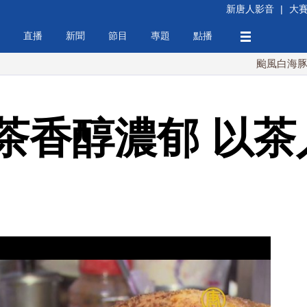
新唐人影音
|
大
直播
新聞
節目
專題
點播
颱風白海豚週末最接
茶香醇濃郁 以茶