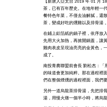
【新唐人亞太台 2019 年 01 
茶，已有百年歷史。在地年輕一
餐特色年菜，不僅去油解膩，還
茶，變成好吃的燻雞以及排骨湯 
在鋪上鋁箔紙的鍋子裡，依序放
先用大火加熱，再掀開鍋蓋，讓黃
雞肉表皮呈現油亮亮的金黃色，
成了。
南投青農聯盟前會長 劉松杰：「
的味道會更加純粹。那在過程裡
們在整個煙燻的過程裡面，我們
另外一道烏龍茶排骨湯，先把排
湯，用慢火燉一個半小時，將烏