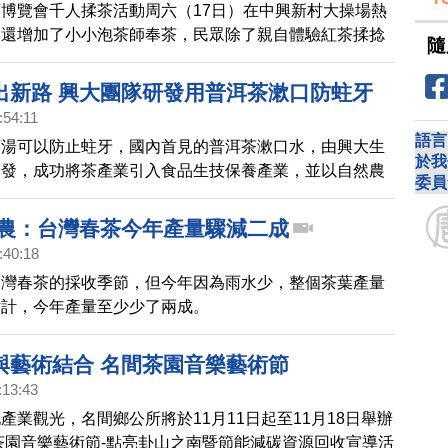
葉博覽會千人揉茶活動周六（17日）在中興新村大操場熱
年還增加了小小泡茶師奉茶，民眾除了親自體驗紅茶揉捻
隨
能感受到茶道文化之美，場面壯觀又溫馨。
出新路 興大團隊研發用普洱茶漱口防蛀牙
:54:11
語言
茶湯可以防止蛀牙，國內首見的普洱茶漱口水，由興大生
於我
研發，成功將茶產業引入食品生技保養產業，並以自然農
委員
，兩項成果將在10月登上國際期刊。
茶農：台灣春茶今年產量驟減二成
:40:18
台灣春茶的採收季節，但今年因為雨水少，整個茶葉產量
估計，今年產量至少少了兩成。
與藝術結合 名間茶園音樂藝術節
:13:43
產業觀光，名間鄉公所將於11月11日起至11月18日舉辦
間茶園音樂藝術節-點亮卦山之南暨節能減碳資源回收宣導活