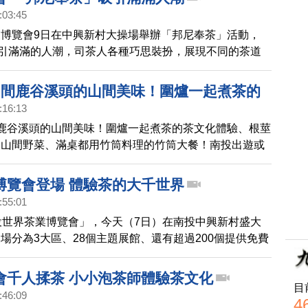
:03:45
博覽會9日在中興新村大操場舉辦「邦尼奉茶」活動，
吸引滿滿的人潮，司茶人各種巧思裝扮，展現不同的茶道
是一場茶的嘉年華會。
3間鹿谷溪頭的山間美味！圍爐一起煮茶的
:16:13
驗、根莖葉花都入菜的山間野菜、滿桌都用
鹿谷溪頭的山間美味！圍爐一起煮茶的茶文化體驗、根莖
的竹筒大餐！南投出遊或招待外國朋友都超
的山間野菜、滿桌都用竹筒料理的竹筒大餐！南投出遊或
飲食體驗！｜1000步的繽紛台灣(449)
都超適合的台灣飲食體驗！｜1000步的繽紛台灣(449)
博覽會登場 體驗茶的大千世界
:55:01
投世界茶業博覽會」，今天（7日）在南投中興新村盛大
場分為3大區、28個主題展館、還有超過200個提供免費
，讓民眾來找好茶、喝好茶。
會千人揉茶 小小泡茶師體驗茶文化
目
:46:09
4