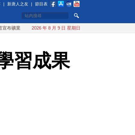
賽
|
新唐人之友
|
節目表
投資20億美元
2026 年 8 月 9 日 星期日
中東局勢動盪 土耳其沙特巴基斯坦誓共同防禦
學習成果