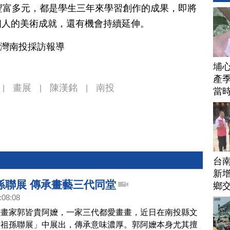
豐富多元，都是學生三年來學習創作的成果，即將
個人的美術成就，還有機會持續延伸。
台灣南投採訪報導
埔
產季
畫展
陳漢銘
南投
|
|
|
當
台
新增
孫聯展 傳承畫藝三代同堂
鄉
:08:08
丹畫家郭皆貴阿嬤，一家三代都愛畫畫，近日在南投縣文
「祖孫聯展」中展出，傳承意味濃厚。郭阿嬤本身尤其擅