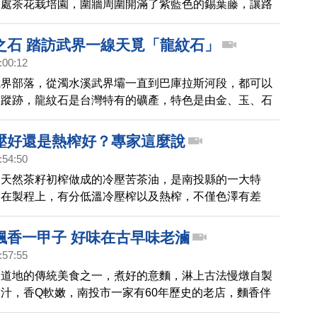
一處茶花栽培園，圍牆周圍開滿了紫藍色的錫葉藤，讓路
不住駐足觀賞。
之石 踏訪武界一線天覓「龍紋石」
:00:12
武界部落，從濁水溪武界壩一直到巴庫拉斯河段，都可以
的蹤跡，龍紋石是台灣特有的礦產，特色是由金、玉、石
生。一起去看看。
壓好還是熱榨好？專家這麼說
:54:50
用天然茶籽初榨做成的冷壓苦茶油，是南投縣的一大特
油在製程上，有分低溫冷壓榨以及熱榨，不僅色澤有差
上也有些不同，那麼，要怎麼挑選，聽聽專家怎麼說。
飄香一甲子 好味在古早味老滷
:57:55
最道地的傳統美食之一，煮好的意麵，淋上古法慢燉自製
汁，香Q軟嫩，南投市一家有60年歷史的老店，麵香伴
受饕客喜愛。