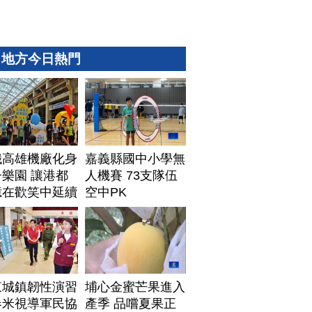
地方今日熱門
鐵高雄機廠化身
嘉義縣國中小學無
樂園 讓港都
人機賽 73支隊伍
憶在歡笑中延續
空中PK
東城鎮韌性演習
埔心金蜜芒果進入
春米視導軍民協
產季 品嚐夏果正