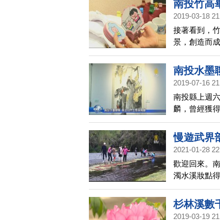
南投竹高
2019-03-18 21
接著看到，
景，創造而成
一起去看看
南投水墨
2019-07-16 21
南投縣上週六
麟，曾經獲
出南投自然
慢遊武界
2021-01-28 22
歡迎回來。
濁水溪妝點
員也不厭其
杉林溪數
2019-03-19 21