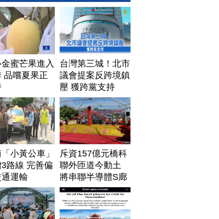
心金蜜芒果進入
台灣第三城！北市
 品嚐夏果正
議會提案反跨境鎮
時
壓 獲跨黨支持
南「小黃公車」
斥資157億元橋科
3路線 完善偏
聯外匝道今動土
交通運輸
將串聯半導體S廊
帶