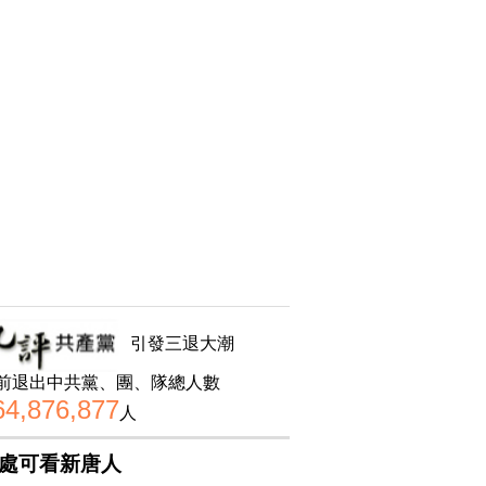
引發三退大潮
前退出中共黨、團、隊總人數
64,876,877
人
處可看新唐人