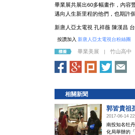
畢業展共展出60多幅畫作，內容
邁向人生新里程的他們，也期許
新唐人亞太電視 孔祥薇 陳漢昌 
按讚加入
新唐人亞太電視台粉絲團
畢業美展
竹山高中
|
相關新聞
郭皆貴祖
2017-06-14 22
南投知名牡
化局舉辦的