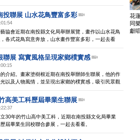
鳥，以及立體陶藝，清新自然的風格，值得民眾細細品
南投聯展 山水花鳥豐富多彩
花
:01:54
同樂
獻
畫藝協會近期在南投縣文化局舉辦展覽，畫作以山水花鳥
主，各式花鳥寫意奔放，山水畫作豐富多彩，一起去看
根聯展 寫實風格呈現家鄉樸實感
:00:15
家的介紹。畫家塗樹根近期在南投舉辦師生聯展，他的作
風光以及人物風情，並呈現出家鄉的樸實感，吸引民眾觀
 竹高美工科歷屆畢業生聯展
:22:37
立30年的竹山高中美工科，近期在南投縣文化局畢業
請歷屆畢業生回校聯合參展，一起去看看。