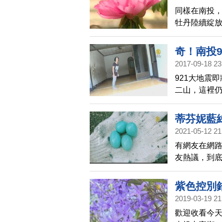
同樣在南投
牡丹陸續綻
奇！南投9
2017-09-18 23
921大地震
二山，這裡
好像被磁力
蒂芬妮藍
2021-05-12 21
有網友在網路
友熱議，到
有網友說這
應該就是「
紫色控別
2019-03-19 21
歡迎收看今天