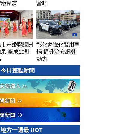
實地操演
當時
化市未婚聯誼開
彰化縣強化警用車
果 牽成10對
輛 提升治安網機
偶
動力
今日整點新聞
地方一週最 HOT