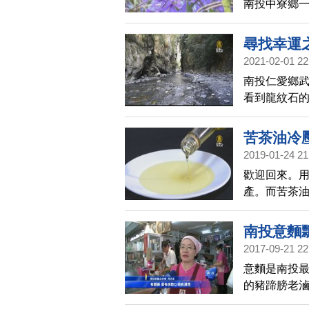
南投中寮鄉
過的民眾忍
尋找幸運
2021-02-01 22
南投仁愛鄉
看到龍紋石
三種礦質共
苦茶油冷
2019-01-24 21
歡迎回來。
產。而苦茶
異，在料理
南投意麵
2017-09-21 22
意麵是南投
的豬蹄膀老滷
著肉香，深