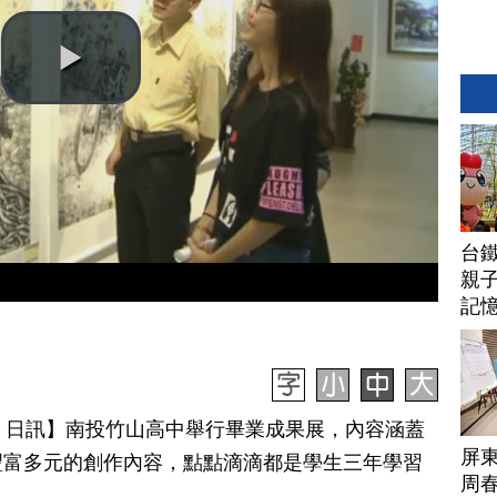
台
親子
記
月 30 日訊】南投竹山高中舉行畢業成果展，內容涵蓋
屏
豐富多元的創作內容，點點滴滴都是學生三年學習
周