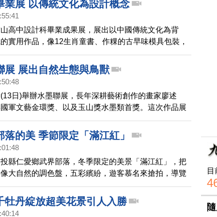
畢業展 以傳統文化為設計概念
:55:41
竹山高中設計科畢業成果展，展出以中國傳統文化為背
的實用作品，像12生肖童書、作粿的古早味模具包裝，
。
聯展 展出自然生態與鳥獸
:50:48
(13日)舉辦水墨聯展，長年深耕藝術創作的畫家廖述
得國軍文藝金環獎、以及玉山獎水墨類首獎。這次作品展
的生態，以及美麗風景，一起去看看。
部落的美 季節限定「滿江紅」
:01:48
南投縣仁愛鄉武界部落，冬季限定的美景「滿江紅」，把
目
得像大自然的調色盤，五彩繽紛，遊客慕名來搶拍，導覽
4
煩的教導手機拍攝的技巧，讓武界吊橋下相當熱鬧。
千牡丹綻放超美花景引人入勝
隨
:40:14