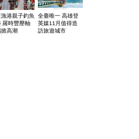
蓮漁港親子釣魚
全臺唯一 高雄登
 羅時豐壓軸
英媒11月值得造
唱掀高潮
訪旅遊城市