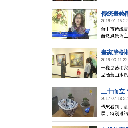
長植物、花
味。
傳統畫藝
2018-01-15 22
台中市傳統
自然風景為
看。
畫家塗樹
2019-03-11 22
一樣是藝術
品涵蓋山水
賞。
三十而立
2017-07-18 22
帶您看到，創
展，特別邀