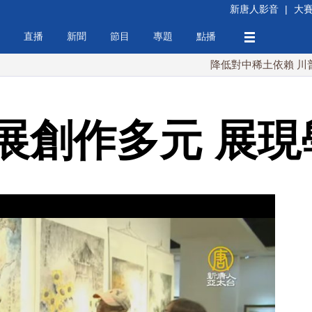
新唐人影音
|
大
直播
新聞
節目
專題
點播
降低對中稀土依賴 川普宣布礦業
展創作多元 展現