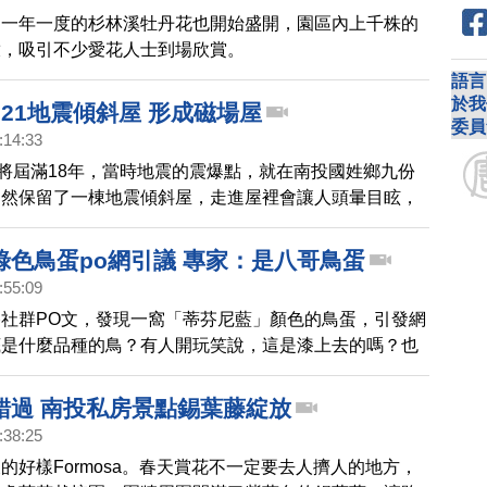
，一年一度的杉林溪牡丹花也開始盛開，園區內上千株的
放，吸引不少愛花人士到場欣賞。
語言
於我
21地震傾斜屋 形成磁場屋
委員
:14:33
即將屆滿18年，當時地震的震爆點，就在南投國姓鄉九份
仍然保留了一棟地震傾斜屋，走進屋裡會讓人頭暈目眩，
吸住，形成奇特現象，一起去看看。
綠色鳥蛋po網引議 專家：是八哥鳥蛋
:55:09
社群PO文，發現一窩「蒂芬尼藍」顏色的鳥蛋，引發網
底是什麼品種的鳥？有人開玩笑說，這是漆上去的嗎？也
是台灣特有種「粉紅鸚嘴台灣亞種」，不過，專家認為，
八哥」的鳥蛋。
錯過 南投私房景點錫葉藤綻放
:38:25
的好樣Formosa。春天賞花不一定要去人擠人的地方，