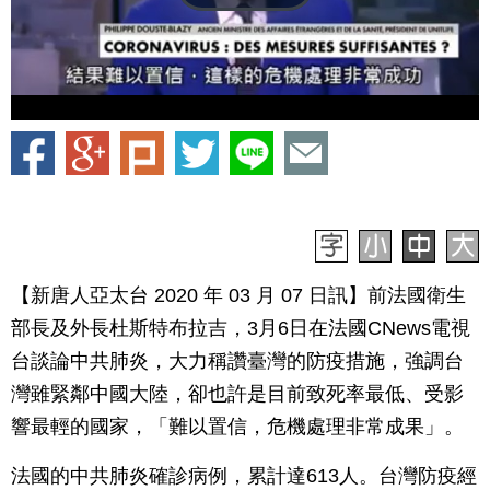
【新唐人亞太台 2020 年 03 月 07 日訊】前法國衛生
部長及外長杜斯特布拉吉，3月6日在法國CNews電視
台談論中共肺炎，大力稱讚臺灣的防疫措施，強調台
灣雖緊鄰中國大陸，卻也許是目前致死率最低、受影
響最輕的國家，「難以置信，危機處理非常成果」。
法國的中共肺炎確診病例，累計達613人。台灣防疫經