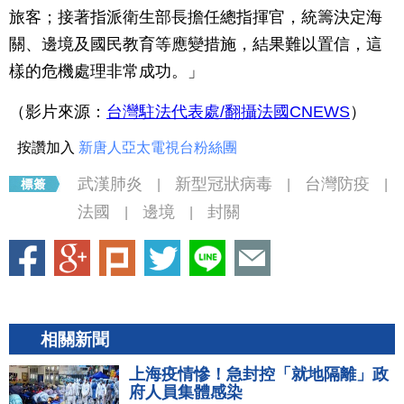
旅客；接著指派衛生部長擔任總指揮官，統籌決定海
關、邊境及國民教育等應變措施，結果難以置信，這
樣的危機處理非常成功。」
（影片來源：
台灣駐法代表處/翻攝法國CNEWS
）
按讚加入
新唐人亞太電視台粉絲團
武漢肺炎
新型冠狀病毒
台灣防疫
|
|
|
法國
邊境
封關
|
|
相關新聞
上海疫情慘！急封控「就地隔離」政
府人員集體感染