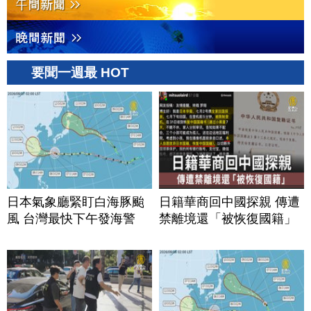
要聞一週最 HOT
日本氣象廳緊盯白海豚颱
日籍華商回中國探親 傳遭
風 台灣最快下午發海警
禁離境還「被恢復國籍」