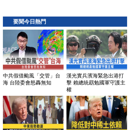
要聞今日熱門
中共假借颱風「交管」台
漢光實兵濱海緊急出港打
海 台陸委會怒轟無知
擊 賴總統勗勉國軍守護主
權