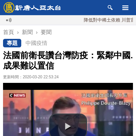
降低對中稀土依賴 川普宣布礦業
首頁
›
新聞
›
要聞
專題
中國疫情
法國前衛長讚台灣防疫：緊鄰中國.
成果難以置信
更新時間：2020-03-20 22:53:24