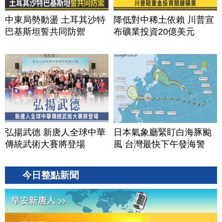
中東局勢動盪 土耳其沙特
降低對中稀土依賴 川普宣
巴基斯坦誓共同防禦
布礦業投資20億美元
弘揚武德 新唐人全球中華
日本氣象廳緊盯白海豚颱
傳統武術大賽將登場
風 台灣最快下午發海警
今日整點新聞