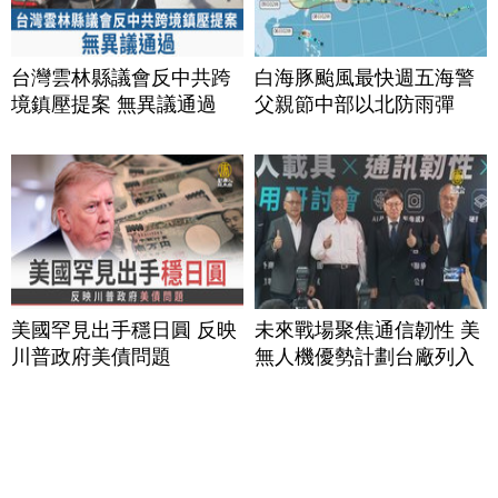
台灣雲林縣議會反中共跨
白海豚颱風最快週五海警
境鎮壓提案 無異議通過
父親節中部以北防雨彈
美國罕見出手穩日圓 反映
未來戰場聚焦通信韌性 美
川普政府美債問題
無人機優勢計劃台廠列入