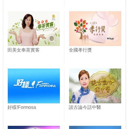
田美女奉茶實客
全國孝行獎
好樣!Formosa
談古論今話中醫