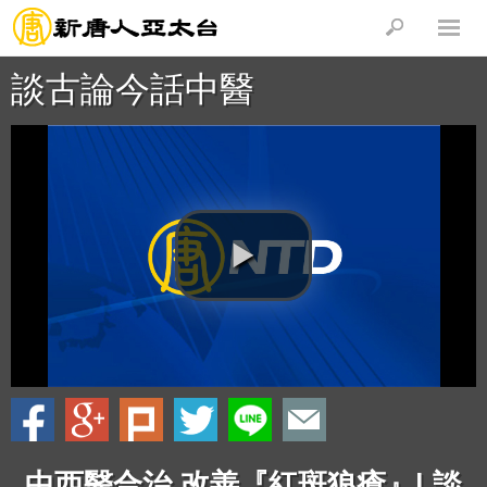
談古論今話中醫
中西醫合治 改善『紅斑狼瘡』| 談