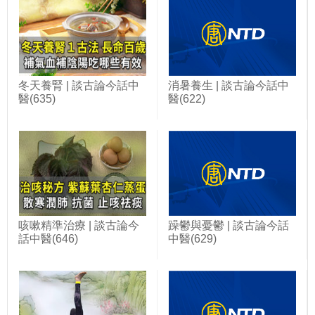
冬天養腎 | 談古論今話中
消暑養生 | 談古論今話中
醫(635)
醫(622)
咳嗽精準治療 | 談古論今
躁鬱與憂鬱 | 談古論今話
話中醫(646)
中醫(629)