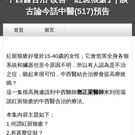
古論今話中醫(517)預告
首頁
留言
紅斑狼瘡好發於15-40歲的女性，它會危害全身各個
系統和臟器但至今原因不明，所以有人認為是不治
之症，聽起來很可怕，中西醫結合治療會提高療效
嗎？
這一集很高興邀請到中西醫師
鄧正梁醫師
來到現場
談紅斑狼瘡的中西醫合治的療法。
本集內容主題如下：
1.何謂紅斑狼瘡？
2.有甚麼症狀？