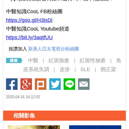
中醫知識CooL FB粉絲團
https://goo.gl/H3jsDi
中醫知識CooL Youtube頻道
https://bit.ly/3aqtfUU
按讚加入
新唐人亞太電視台粉絲團
中醫
紅斑狼瘡
紅斑性狼瘡
免
|
|
|
疫系統失調
皮疹
SLE
鄧正梁
|
|
|
2025-04-16 14:12:02
相關影集