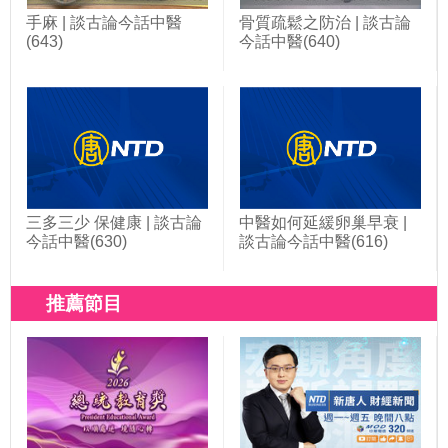
手麻 | 談古論今話中醫
骨質疏鬆之防治 | 談古論
(643)
今話中醫(640)
三多三少 保健康 | 談古論
中醫如何延緩卵巢早衰 |
今話中醫(630)
談古論今話中醫(616)
推薦節目