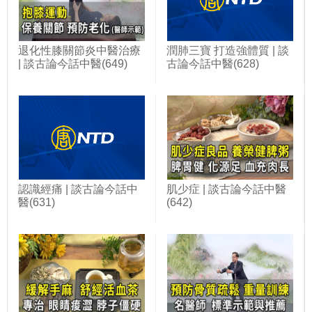
退化性膝關節炎中醫治療
潤肺三寶 打造強體質 | 談
| 談古論今話中醫(649)
古論今話中醫(628)
認識經痛 | 談古論今話中
肌少症 | 談古論今話中醫
醫(631)
(642)