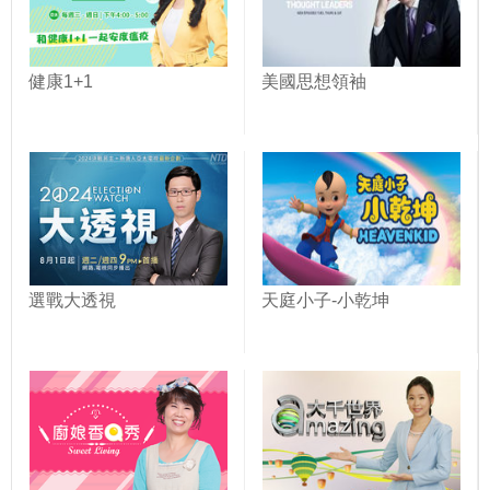
健康1+1
美國思想領袖
選戰大透視
天庭小子-小乾坤