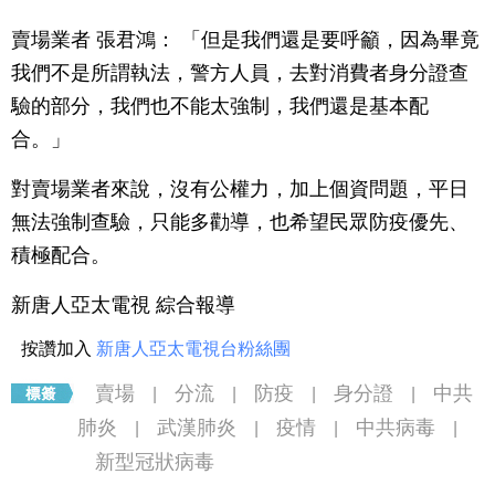
賣場業者 張君鴻： 「但是我們還是要呼籲，因為畢竟
我們不是所謂執法，警方人員，去對消費者身分證查
驗的部分，我們也不能太強制，我們還是基本配
合。」
對賣場業者來說，沒有公權力，加上個資問題，平日
無法強制查驗，只能多勸導，也希望民眾防疫優先、
積極配合。
新唐人亞太電視 綜合報導
按讚加入
新唐人亞太電視台粉絲團
賣場
分流
防疫
身分證
中共
|
|
|
|
肺炎
武漢肺炎
疫情
中共病毒
|
|
|
|
新型冠狀病毒