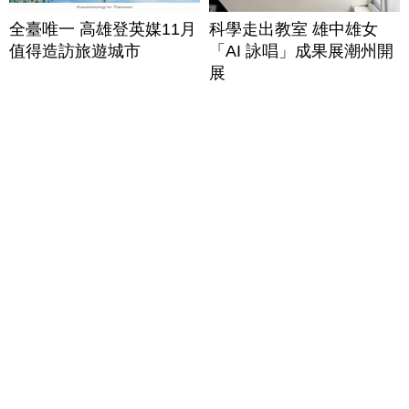
全臺唯一 高雄登英媒11月
科學走出教室 雄中雄女
值得造訪旅遊城市
「AI 詠唱」成果展潮州開
展