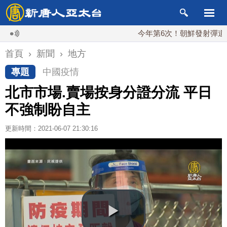
今年第6次！朝鮮發射彈道導彈 落
首頁
›
新聞
›
地方
專題
中國疫情
北市市場.賣場按身分證分流 平日
不強制盼自主
更新時間：2021-06-07 21:30:16