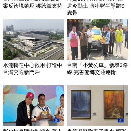
案反跨境鎮壓 獲跨黨支持
道今動土 將串聯半導體S
廊帶
水湳轉運中心啟用 打造中
台南「小黃公車」新增3路
台灣交通新門戶
線 完善偏鄉交通運輸