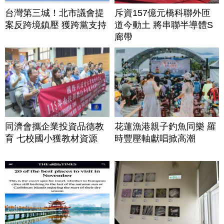
台灣第三城！北市議會提
斥資157億元橋科聯外匝
案反跨境鎮壓 獲跨黨支持
道今動土 將串聯半導體S
廊帶
同濟會攜企業投資品德教
花蓮漁港親子釣魚同樂 羅
育 七校國小獲教材資源
時豐壓軸獻唱掀高潮