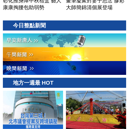
彰化推身障中秋禮盒 藝人
畫筆凝聚對妻子思念 膠彩
康康掏腰包助弱勢
大師簡錦清個展登場
今日整點新聞
地方一週最 HOT