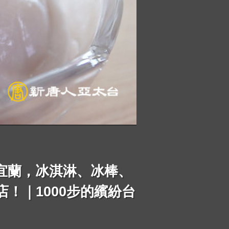
宜蘭，冰淇淋、冰棒、
！｜1000步的繽紛台