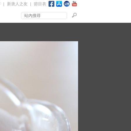
賽
|
新唐人之友
|
節目表