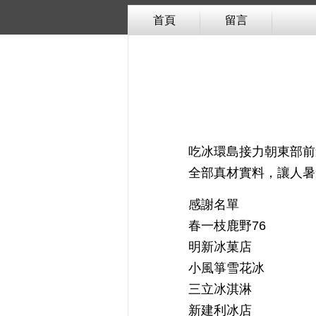
首頁
留言
吃冰環島接力朝東部前
全部真材實料，讓人暑
感謝名單
春一枝鹿野76
明新冰菓店
小風箏雪花冰
三立冰淇淋
新建利冰店