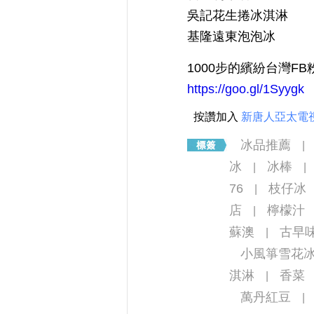
吳記花生捲冰淇淋
基隆遠東泡泡冰
1000步的繽紛台灣FB
https://goo.gl/1Syygk
按讚加入
新唐人亞太電
冰品推薦
|
冰
冰棒
|
|
76
枝仔冰
|
店
檸檬汁
|
蘇澳
古早
|
小風箏雪花
淇淋
香菜
|
萬丹紅豆
|