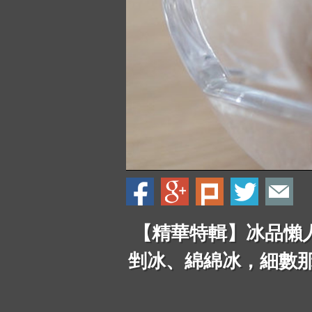
【精華特輯】冰品懶
剉冰、綿綿冰，細數那