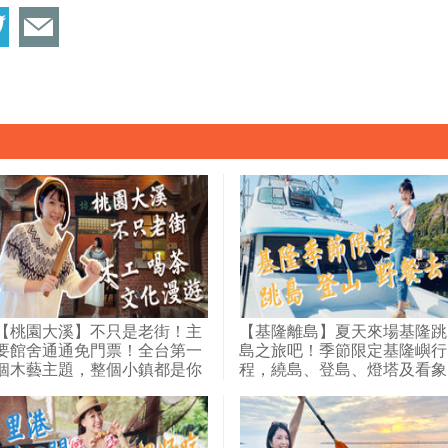
【桃園大溪】不只是老街！主
【基隆離島】夏天來場基隆跳
要館舍通通免門票！全台第一
島之旅吧！季節限定基隆嶼行
個木藝主題，整個小鎮都是你
程，繞島、登島、燈塔及看象
的博物館～跟木匠師傅DIY創
鼻岩，全方位感受無人島嶼魅
意木器；在百年老屋裡沏一壺
力；最近離島不用搭船也能
好茶、聽故事；文青必遊行
到！和平島海水游泳池，邊玩
程！快來趟大溪文化漫遊之旅
水邊野餐，挑戰尋找十大守護