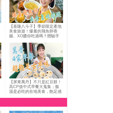
【基隆八斗子】季節限定產地
美食旅遊！爆量的飛魚卵香
腸、XO醬你吃過嗎？體驗手
工搓魚卵、灌香腸，整串的海
上黃金太驚人！愛護生態而發
明的草蓆捕魚卵法超厲害，與
海共存的八斗子人最懂海！｜
1000步的繽紛台灣(420)
【屏東萬丹】不只是紅豆餅！
高CP值中式早餐大蒐集；飯
湯是必吃的在地美食，飽足感
滿分；萬丹牛肉一條街，早餐
吃牛肉湯是日常；口味眾多的
春捲，用料豐富還能選甜度；
紛
堅持純米漿製作的煎粿，簡單