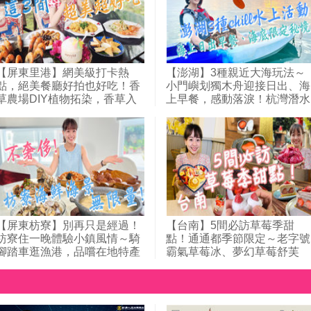
～｜1000步的繽紛台灣(428)
岩～｜1000步的繽紛台灣
(418)
【屏東里港】網美級打卡熱
【澎湖】3種親近大海玩法～
點，絕美餐廳好拍也好吃！香
小門嶼划獨木舟迎接日出、海
草農場DIY植物拓染，香草入
上早餐，感動落淚！杭灣潛水
菜的美食充滿巧思；豬圈改造
海底郵筒秘境寄明信片，種珊
成里港最美麵店，日式房舍內
瑚為海洋保育盡份心力；紅羅
吃平價麻醬麵、黑白切；一秒
村體驗「抱礅」古法捕魚，跟
到峇厘島！南洋風庭園中大啖
著匠師修復石滬，還有魚灶煮
泰國蝦料理～｜1000步的繽紛
小管！｜1000步的繽紛台灣
台灣(413)
(415)
【屏東枋寮】別再只是經過！
【台南】5間必訪草莓季甜
枋寮住一晚體驗小鎮風情～騎
點！通通都季節限定～老字號
腳踏車逛漁港，品嚐在地特產
霸氣草莓冰、夢幻草莓舒芙
吻仔魚料理；50年老字號餐
蕾、超人氣日式草莓大福、巷
廳，大氣又澎湃的海鮮料理在
仔內才知道的草莓千層蛋糕，
這裡！市區高CP值旅店，無
還有入口即化草莓龍鬚糖！草
邊際泳池玩水看夕陽，享受純
莓控別錯過！｜1000步的繽