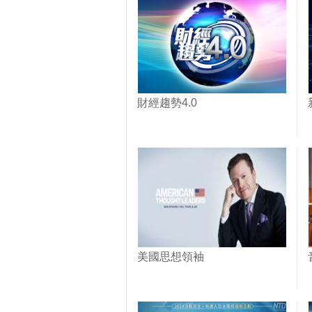
茶！｜1000步的繽紛台灣
(439)
財經趨勢4.0
美國思想領袖