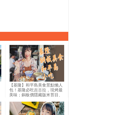
【基隆】和平島美食景點懶人
包！基隆必吃吉古拉，現烤最
美味；銅板價隱藏版米苔目、
鮮肉包，CP值超高！還有在
地美食青苔水餃，紅磚老屋吃
古早味剉冰！｜1000步的繽紛
台灣(419)