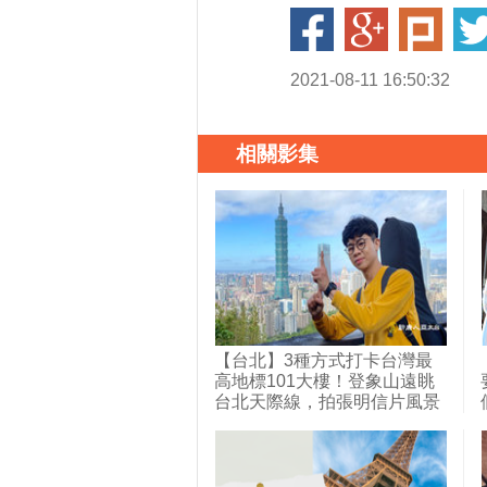
2021-08-11 16:50:32
相關影集
【台北】3種方式打卡台灣最
高地標101大樓！登象山遠眺
台北天際線，拍張明信片風景
照；信義區有老眷村叫四四南
村，復古與摩登的碰撞比煙火
還精彩；電梯直上101樓戶外
觀景台，360度高空俯瞰大台