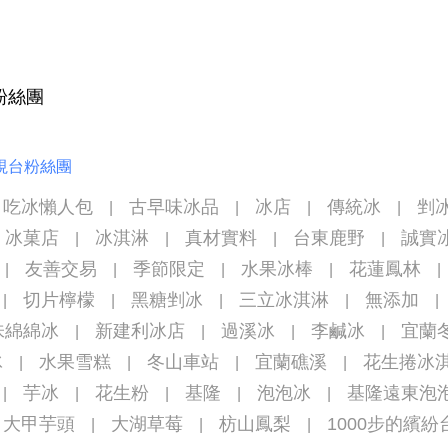
粉絲團
視台粉絲團
吃冰懶人包
古早味冰品
冰店
傳統冰
剉
|
|
|
|
冰菓店
冰淇淋
真材實料
台東鹿野
誠實
|
|
|
|
友善交易
季節限定
水果冰棒
花蓮鳳林
|
|
|
|
|
切片檸檬
黑糖剉冰
三立冰淇淋
無添加
|
|
|
|
|
味綿綿冰
新建利冰店
過溪冰
李鹹冰
宜蘭
|
|
|
|
冰
水果雪糕
冬山車站
宜蘭礁溪
花生捲冰
|
|
|
|
芋冰
花生粉
基隆
泡泡冰
基隆遠東泡
|
|
|
|
|
大甲芋頭
大湖草莓
枋山鳳梨
1000步的繽紛
|
|
|