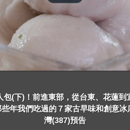
人包(下)！前進東部，從台東、花蓮到
些年我們吃過的７家古早味和創意冰店
灣(387)預告