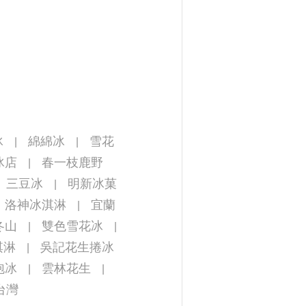
冰
綿綿冰
雪花
|
|
冰店
春一枝鹿野
|
三豆冰
明新冰菓
|
洛神冰淇淋
宜蘭
|
冬山
雙色雪花冰
|
|
淇淋
吳記花生捲冰
|
泡冰
雲林花生
|
|
台灣