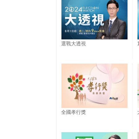
選戰大透視
全國孝行獎