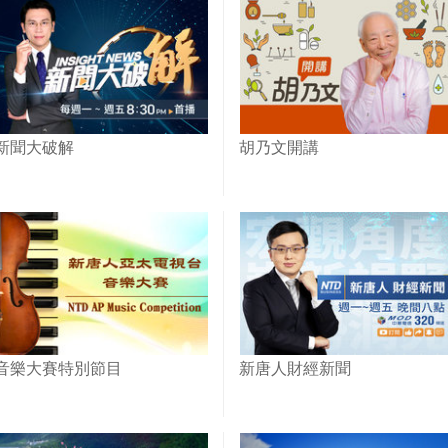
樸愜意的慢活之旅！｜1000步
台灣(433)
的繽紛台灣(423)
新聞大破解
胡乃文開講
音樂大賽特別節目
新唐人財經新聞