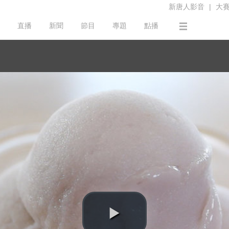
新唐人影音
|
大
直播
新聞
節目
專題
點播