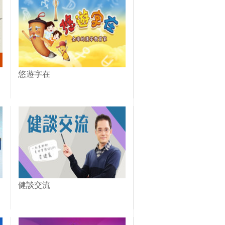
的古早味不簡單！｜1000步的
繽紛台灣(412)
悠遊字在
健談交流