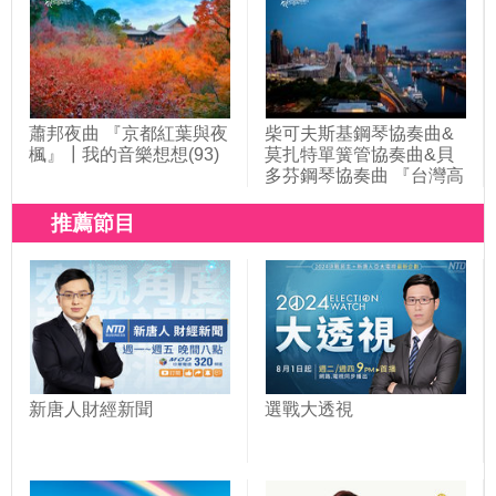
蕭邦夜曲 『京都紅葉與夜
柴可夫斯基鋼琴協奏曲&
楓』┃我的音樂想想(93)
莫扎特單簧管協奏曲&貝
多芬鋼琴協奏曲 『台灣高
雄』┃我的音樂想想(109)
推薦節目
新唐人財經新聞
選戰大透視