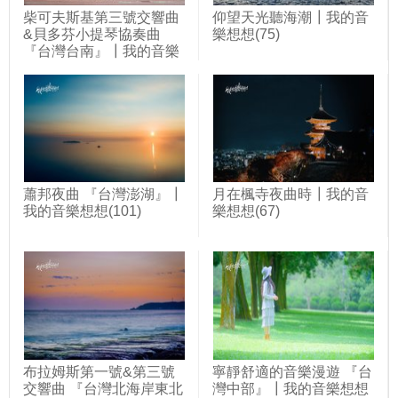
柴可夫斯基第三號交響曲
仰望天光聽海潮┃我的音
&貝多芬小提琴協奏曲
樂想想(75)
『台灣台南』┃我的音樂
想想(107)
蕭邦夜曲 『台灣澎湖』┃
月在楓寺夜曲時┃我的音
我的音樂想想(101)
樂想想(67)
布拉姆斯第一號&第三號
寧靜舒適的音樂漫遊 『台
交響曲 『台灣北海岸東北
灣中部』┃我的音樂想想