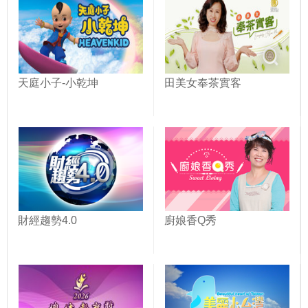
天庭小子-小乾坤
田美女奉茶實客
財經趨勢4.0
廚娘香Q秀