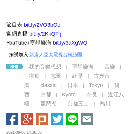
----------------------
節目表
bit.ly/2VO3bOo
官網直播
bit.ly/2KkQTrj
YouTube♪寧靜樂海
bit.ly/3aXgWQ
按讚加入
新唐人亞太電視台粉絲團
我的音樂想想
寧靜樂海
音樂
|
|
|
療癒
忘憂
紓壓
古典音
|
|
|
樂
classic
日本
Tokyo
關
|
|
|
|
西
京都
Kyoto
奈良
近江八
|
|
|
|
幡
琵琶湖
京都五山
鴨川
|
|
|
2021-09-06 14:38:36