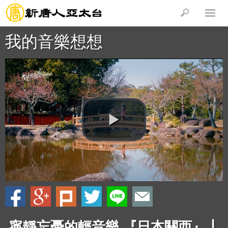
我的音樂想想
寧靜忘憂的輕音樂 『日本關西』┃