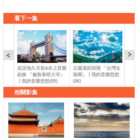
看下一集
友誼地久天長&水上音樂
立霧溪的回憶 『台灣太
莫爾
組曲 『倫敦泰晤士河』
魯閣』┃我的音樂想想
物 
┃我的音樂想想(85)
(86)
的音
相關影集