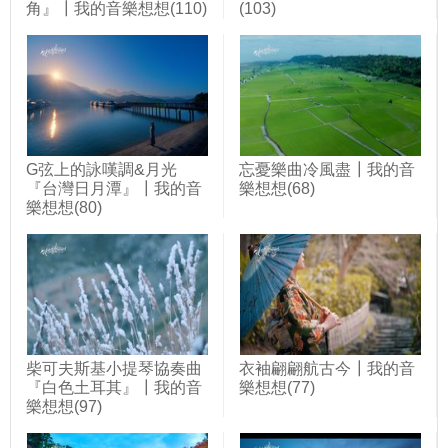
角』┃我的音樂想想(110)
(103)
G弦上的詠嘆調&月光
忘憂樂曲冷風盡┃我的音
『台灣日月潭』┃我的音
樂想想(68)
樂想想(80)
柴可夫斯基小提琴協奏曲
衣袖翩翩航古今┃我的音
『白色土耳其』┃我的音
樂想想(77)
樂想想(97)