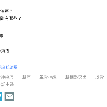
助治療？
預防有哪些？
絲團
be頻道
視台粉絲團
骨神經痛
腰痛
坐骨神經
腰椎盤突出
股骨
|
|
|
|
今話中醫