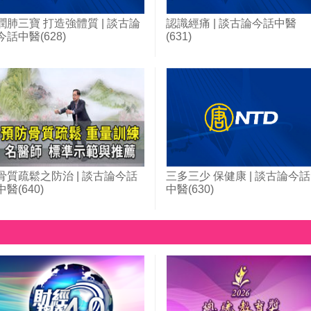
潤肺三寶 打造強體質 | 談古論
認識經痛 | 談古論今話中醫
今話中醫(628)
(631)
骨質疏鬆之防治 | 談古論今話
三多三少 保健康 | 談古論今話
中醫(640)
中醫(630)