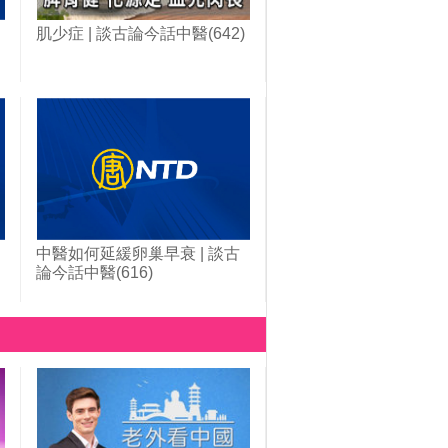
肌少症 | 談古論今話中醫(642)
中醫如何延緩卵巢早衰 | 談古
論今話中醫(616)