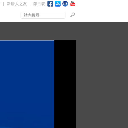
賽
|
新唐人之友
|
節目表