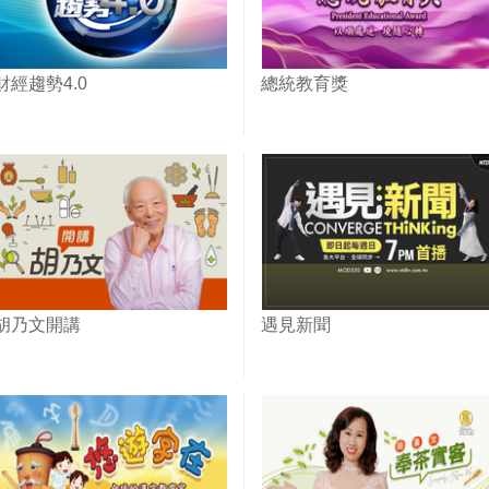
財經趨勢4.0
總統教育獎
胡乃文開講
遇見新聞