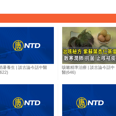
消暑養生 | 談古論今話中醫
咳嗽精準治療 | 談古論今話中
(622)
醫(646)