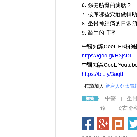
6. 強健筋骨的藥膳？
7. 按摩哪些穴道做輔
8. 坐骨神經痛的日常
9. 醫生的叮嚀
中醫知識CooL FB粉
https://goo.gl/H3jsDi
中醫知識CooL Youtu
https://bit.ly/3aqtf
按讚加入
新唐人亞太電
中醫
坐
|
銘
談古論
|