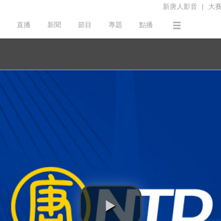
新唐人影音
|
大
直播
新聞
節目
專題
點播