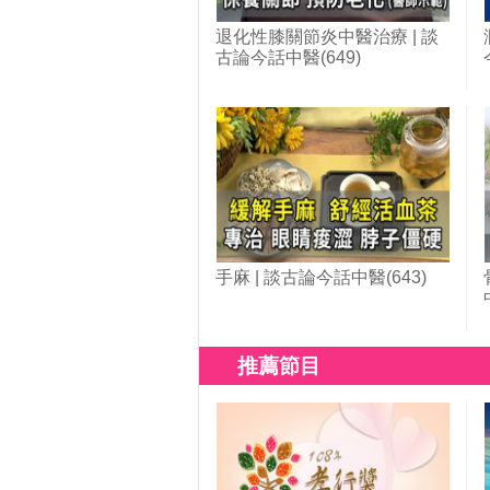
退化性膝關節炎中醫治療 | 談
古論今話中醫(649)
手麻 | 談古論今話中醫(643)
推薦節目