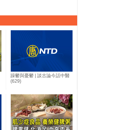
躁鬱與憂鬱 | 談古論今話中醫
(629)