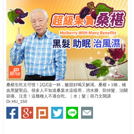
桑椹生吃太可惜！試試這一杯，酸甜好喝又解渴。桑椹＋1物，補
血黑髮聖品。很多人不知道桑葉水這樣用，消水腫、防掉髮、治關
節痛。注意！這幾種人不適合吃。｜水｜髮｜胡乃文開講
Dr.HU_150