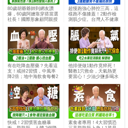
80歲胡爺爺帥到網友讚
超慢跑強心肺控三高，這
爆，60歲阿嬤靠穿搭當選
樣跑不傷膝蓋！2動作檢
社長！國際形象顧問親授
測肌少症。台灣人不健康
五色組合怎麼搭不踩雷，
餘命7.78年！3個高CP值
避開這3件事，讓你顯老
運動防跌倒，熟齡運動要
又窮酸！1招教你分辨冷
避免1錯誤。等長收縮降
暖膚色｜胡乃文開講 ft. 形
血壓秘訣，避免失能臥床
象顧問 Lavi_347
｜徐棟英｜胡乃文開講
Dr.HU_314
有在吃降血壓藥？先看這
他排便做1動作竟猝死！
支！戒掉2習慣，中風率
醫教1穴救命，天氣熱更
降2倍；地中海飲食每餐2
要當心！少油少鹽多喝水
蔬菜加好油好魚，高血壓
還便秘結石？3件事做錯
機率剩1成；每天1手部運
了。她脹氣吃益生菌更嚴
動穩定血壓又護心，逆轉
重！2水果＋1零食是腸道
一輩子吃藥的命運｜胡乃
通樂，超市都有賣。看中
文開講Dr.HU_338
醫治標又治本｜胡乃文開
講Dr.HU_353
快戒！2習慣害血糖暴
素食者專用！4大習慣恐
衝、脂肪肝。人體 2個降
三高脂肪肝上身！1菜是