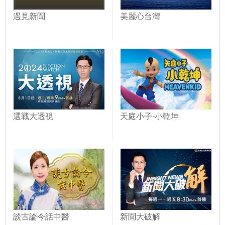
遇見新聞
美麗心台灣
選戰大透視
天庭小子-小乾坤
談古論今話中醫
新聞大破解