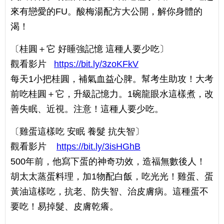
來有戀愛的FU。酸梅湯配方大公開，解你身體的
渴！
〔桂圓＋它 好睡強記憶 這種人要少吃〕
觀看影片
https://bit.ly/3zoKFkV
每天1小把桂圓，補氣血益心脾。幫考生助攻！大考
前吃桂圓＋它，升級記憶力。1碗龍眼水這樣煮，改
善失眠、近視。注意！這種人要少吃。
〔雞蛋這樣吃 安眠 養髮 抗失智〕
觀看影片
https://bit.ly/3isHGhB
500年前，他寫下蛋的神奇功效，造福無數後人！
胡太太蒸蛋料理，加1物配白飯，吃光光！雞蛋、蛋
黃油這樣吃，抗老、防失智、治皮膚病。這種蛋不
要吃！易掉髮、皮膚乾癢。