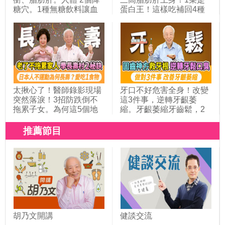
糖穴。1種無糖飲料讓血
蛋白王！這樣吃補回4種
糖飆高，改喝1茶降血
營養素！吃素者骨折風險
糖。這3水果血糖高的人
高2倍，6物補鈣強腎氣。
也可以吃。它補腎護血管
貧血補鐵+加1營養素，吸
降三高。名廚用1菜湯，
收率大翻倍！這1種素恐
穩血糖近50年｜胡乃文開
吃出虛弱體質｜胡乃文開
講Dr.HU_329
講Dr.HU_317
太揪心了！醫師錄影現場
牙口不好危害全身！改變
突然落淚！3招防跌倒不
這3件事，逆轉牙齦萎
拖累子女。為何這5個地
縮。牙齦萎縮牙齒鬆，2
區的人都長壽？靠9種力
器官恐出問題。牙齒掉到
量活到百歲。全台人瑞破
這數量，失智風險高1.9
推薦節目
5千人創新高！日本人長
倍。公開1牙粉配方，除
壽靠做1件事＋吃抗發炎
口臭救牙根。椰子油漱口
食物 ！｜胡乃文開講＿
法，抗菌固牙齦｜胡乃文
349
開講Dr.HU_310
胡乃文開講
健談交流