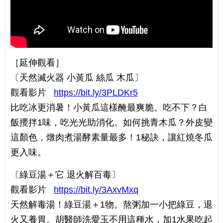
［延伸觀看］
〔天然滅火器 小黃瓜 絲瓜 木瓜〕
觀看影片
https://bit.ly/3PLDKr5
比吃冰更消暑！小黃瓜這樣醃最爽脆。吃不下？白
飯攪拌1味，吃光光助消化。如何挑青木瓜？外皮變
這顏色，燉肉煮湯酵素量最多！1秘訣，讓紅燒冬瓜
更入味。
〔綠豆湯＋它 退火解百毒〕
觀看影片
https://bit.ly/3AxvMxq
天然解毒湯！綠豆湯＋1物。熬粥加一小把綠豆，退
火又養胃。胡醫師洗愛玉不用這種水，加1水果吃起