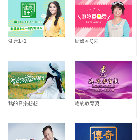
健康1+1
廚娘香Q秀
我的音樂想想
總統教育獎