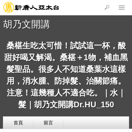
胡乃文開講
桑椹生吃太可惜！試試這一杯，酸
甜好喝又解渴。桑椹＋1物，補血黑
髮聖品。很多人不知道桑葉水這樣
用，消水腫、防掉髮、治關節痛。
注意！這幾種人不適合吃。｜水｜
髮｜胡乃文開講Dr.HU_150
首頁
留言