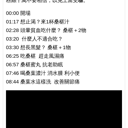
粉絲千萬不要相信，以免上當受騙。
00:00 開場
01:17 想止渴？來1杯桑椹汁
02:28 頭暈貧血吃什麼？ 桑椹＋2物
03:20 什麼人不適合吃？
03:30 想長黑髮？ 桑椹＋1物
06:25 吃桑椹 趕走風濕痛
06:57 桑椹蜜丸 抗老助眠
07:46 喝桑葉濃汁 消水腫 利小便
08:44 桑葉水這樣洗 改善關節痛