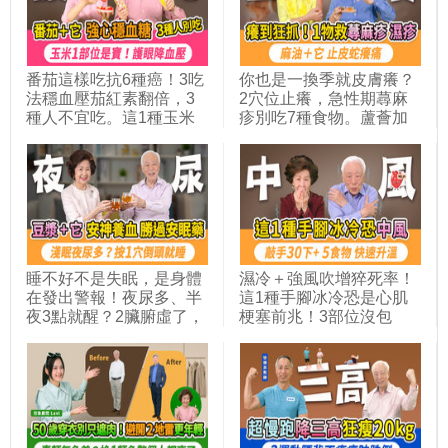
番茄這樣吃抗6種癌！3吃
你也是一換季就皮膚癢？
法穩血壓茄紅素翻倍，3
2穴位止癢，急性期蕁麻
種人不宜吃。這1種玉米
疹別吃7種食物。蘆薈加
可防視網膜退化。玉米1
它，治濕疹效果神奇。 1
部位別丟，降血壓穩血糖
湯止異位性皮膚炎的癢，
利尿消腫。它是水腫瘦身
任何皮膚病都可以治。皮
的好朋友，比玉米熱量少
蛇發作時，麻油＋它，痛
3倍｜胡乃文開講
癢立刻救｜胡乃文開講
Dr.HU_330
Dr.HU_322
睡不好不是失眠，是身體
濕冷＋強風吹增猝死率！
在發出警報！夜尿多、半
這1種手腳冰冷恐是心肌
夜3點就醒？2臟腑虛了，
梗塞前兆！3部位沒包
按手2穴。中醫師教你加
好，穿再多也沒用！敲一
早餐豆漿這個味，按2穴
敲這裡＋3穴位，補腎通
＋搓腰1處，喝安神止煩
經絡穩血壓。1張紙讓腳
湯，一夜好眠不靠吃藥｜
升溫8度，5種發熱食物，
胡乃文開講_352
手腳都暖起來｜胡乃文開
講Dr.HU_331