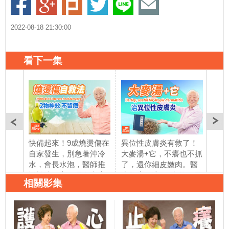
2022-08-18 21:30:00
看下一集
快備起來！9成燒燙傷在
異位性皮膚炎有救了！
別讓
自家發生，別急著沖冷
大麥湯+它，不癢也不抓
食，
水，會長水泡，醫師推
了，還你細皮嫩肉。醫
萎縮
橄欖油＋它，還有廚房3
生警告：這2種食物，孕
物。
相關影集
物是天然急救藥，逼出
婦別吃，寶寶易得皮膚
這牙
熱毒，止痛速效不留
病！打過水痘疫苗者，
齒不
疤，危急時刻能自救！
你該注意這件事｜帶狀
胡乃
｜皮膚｜水｜胡乃文開
皰疹｜皮膚｜ 胡乃文開
講Dr.HU_151
講Dr.HU_152