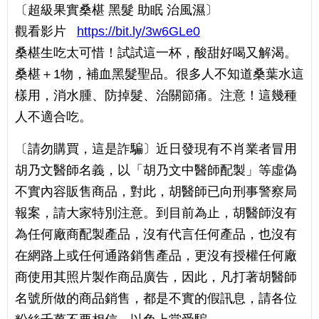
〔超級果實桑椹 黑髮 助眠 治風濕〕
觀看影片
https://bit.ly/3w6GLe0
桑椹生吃太可惜！試試這一杯，酸甜好喝又解渴。
桑椹＋1物，補血黑髮聖品。很多人不知道桑葉水這
樣用，消水腫、防掉髮、治關節痛。注意！這幾種
人不適合吃。
〔請勿購買，這是詐騙〕近日發現有不肖業者冒用
胡乃文醫師名義，以「胡乃文中醫師配製」等虛偽
不實內容販售商品，對此，胡醫師已向刑事警察局
報案，請大家特別注意。到目前為止，胡醫師沒有
為任何廠商配製產品，沒有代言任何產品，也沒有
在網路上或任何通路銷售產品，更沒有授權任何廠
商使用其照片製作商品廣告，因此，凡打著胡醫師
名號所做的商品銷售，都是不實的假訊息，請各位