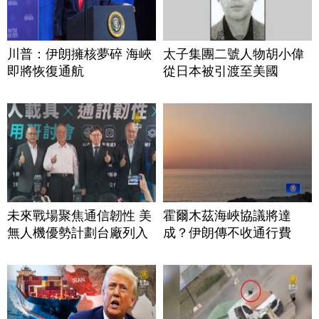
川普：伊朗擁核夢碎 海峽
太子集團二號人物胡小偉
即將恢復通航
從日本被引渡至美國
未來戰場聚焦通信韌性 美
霍爾木茲海峽協議將達
無人機優勢計劃台廠列入
成？伊朗傳不收通行費