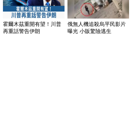
霍爾木茲重開有望！川普
俄無人機追殺烏平民影片
再重話警告伊朗
曝光 小販驚險逃生