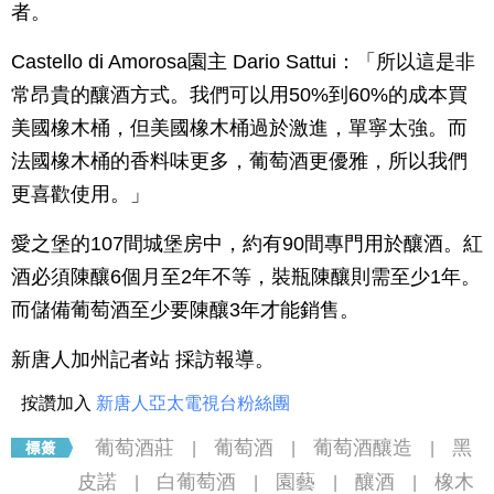
者。
Castello di Amorosa園主 Dario Sattui：「所以這是非
常昂貴的釀酒方式。我們可以用50%到60%的成本買
美國橡木桶，但美國橡木桶過於激進，單寧太強。而
法國橡木桶的香料味更多，葡萄酒更優雅，所以我們
更喜歡使用。」
愛之堡的107間城堡房中，約有90間專門用於釀酒。紅
酒必須陳釀6個月至2年不等，裝瓶陳釀則需至少1年。
而儲備葡萄酒至少要陳釀3年才能銷售。
新唐人加州記者站 採訪報導。
按讚加入
新唐人亞太電視台粉絲團
葡萄酒莊
葡萄酒
葡萄酒釀造
黑
|
|
|
皮諾
白葡萄酒
園藝
釀酒
橡木
|
|
|
|