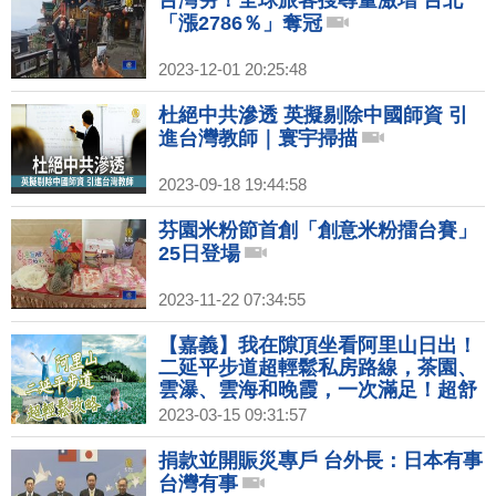
台灣夯！全球旅客搜尋量激增 台北
1000步的繽紛台灣(440)
「漲2786％」奪冠
2023-12-01 20:25:48
杜絕中共滲透 英擬剔除中國師資 引
進台灣教師｜寰宇掃描
2023-09-18 19:44:58
芬園米粉節首創「創意米粉擂台賽」
25日登場
2023-11-22 07:34:55
【嘉義】我在隙頂坐看阿里山日出！
二延平步道超輕鬆私房路線，茶園、
雲瀑、雲海和晚霞，一次滿足！超舒
適民宿，日出也悠閒。山上吃火鍋最
2023-03-15 09:31:57
暖心，超大盆自家高山蔬菜真脆甜！
2天1夜超內行行程！｜1000步的繽紛
捐款並開賑災專戶 台外長：日本有事
台灣(434)
台灣有事