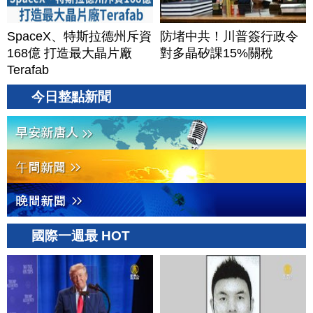
SpaceX、特斯拉德州斥資
防堵中共！川普簽行政令
168億 打造最大晶片廠
對多晶矽課15%關稅
Terafab
今日整點新聞
國際一週最 HOT