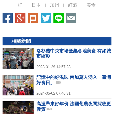
桶
日本
加州
紅酒
美食
|
|
|
|
相關新聞
洛杉磯中央市場匯集各地美食 有如城
市縮影
2023-01-29 14:57:28
記憶中的好滋味 南加萬人湧入「臺灣
好食日」
2024-05-02 07:46:31
高溫帶來好年份 法國葡農夜間採收更
優質