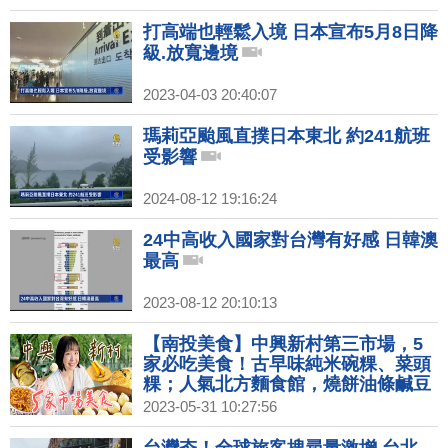
打高端也輕鬆入境 日本宣布5月8日降
級.放寬邊境
2023-04-03 20:40:07
瑪莉亞颱風直撲日本東北 約241航班
受影響
2024-08-12 19:16:24
24中高收入國家對台灣有好感 日韓澳
最高
2023-08-12 20:10:13
【南投美食】中興新村第三市場，5
家必吃美食！古早味純米碗粿、菜頭
粿；人氣北方麵食館，燒餅油條鹹豆
漿，鹹甜酥餅也很讚！厚皮小籠包來
2023-05-31 10:27:56
一籠；50年眷村白乾麵CP值高！眼
鏡行裡喝咖啡，老麵披薩超特別！｜