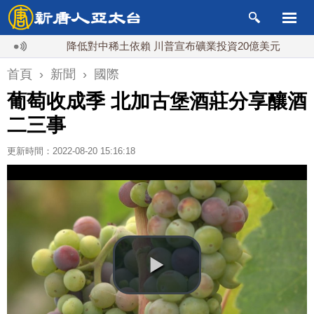
降低對中稀土依賴 川普宣布礦業投資20億美元
中東局
首頁
›
新聞
›
國際
葡萄收成季 北加古堡酒莊分享釀酒
二三事
更新時間：2022-08-20 15:16:18