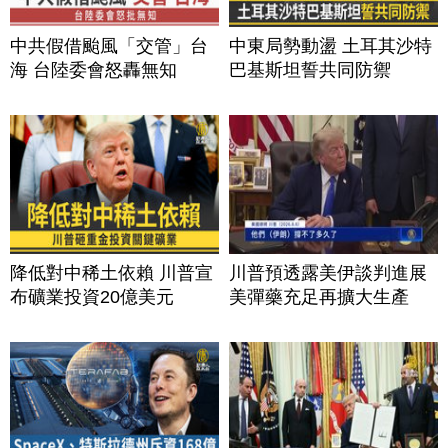
中共假借颱風「交管」台
中東局勢動盪 土耳其沙特
海 台陸委會怒轟無知
巴基斯坦誓共同防禦
降低對中稀土依賴 川普宣
川普預透露美伊談判進展
布礦業投資20億美元
美彈藥充足再擴大生產