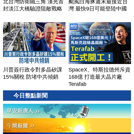
北台灣防衛鐵三角 漢光首
颱風白海豚週末最接近台
封淡江大橋驗證阻敵戰略
灣 最快9日可能登陸中國
川普簽行政令對多晶矽課
SpaceX、特斯拉德州斥資
15%關稅 防堵中共傾銷
168億 打造最大晶片廠
Terafab
今日整點新聞