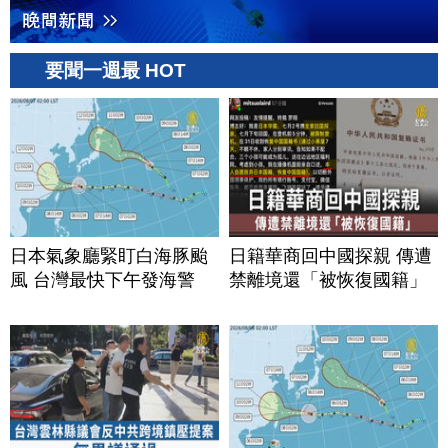
要聞一週最 HOT
日本氣象廳緊盯白海豚颱
日籍華商回中國探親 傳遭
風 台灣最快下午發海警
禁離境還「被恢復國籍」