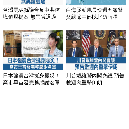
台灣雲林縣議會反中共跨
白海豚颱風最快週五海警
境鎮壓提案 無異議通過
父親節中部以北防雨彈
日本強震台灣挺身賑災！
川普戴維營內閣會議 預告
高市早苗發完整感謝名單
數週內重擊伊朗