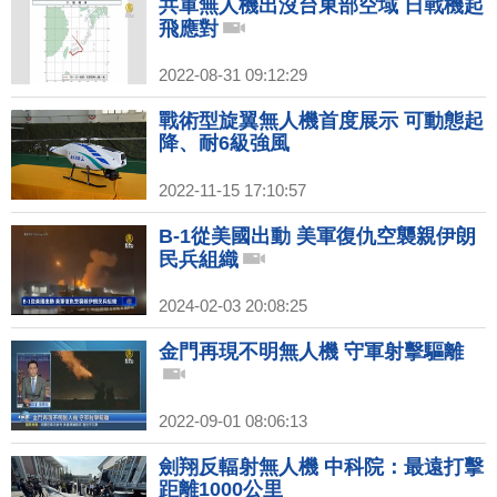
共軍無人機出沒台東部空域 日戰機起
飛應對
2022-08-31 09:12:29
戰術型旋翼無人機首度展示 可動態起
降、耐6級強風
2022-11-15 17:10:57
B-1從美國出動 美軍復仇空襲親伊朗
民兵組織
2024-02-03 20:08:25
金門再現不明無人機 守軍射擊驅離
2022-09-01 08:06:13
劍翔反輻射無人機 中科院：最遠打擊
距離1000公里