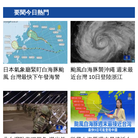
要聞今日熱門
日本氣象廳緊盯白海豚颱
颱風白海豚襲沖繩 週末最
風 台灣最快下午發海警
近台灣 10日登陸浙江