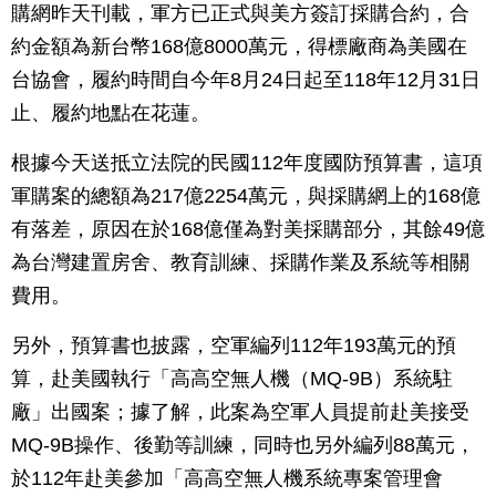
購網昨天刊載，軍方已正式與美方簽訂採購合約，合
約金額為新台幣168億8000萬元，得標廠商為美國在
台協會，履約時間自今年8月24日起至118年12月31日
止、履約地點在花蓮。
根據今天送抵立法院的民國112年度國防預算書，這項
軍購案的總額為217億2254萬元，與採購網上的168億
有落差，原因在於168億僅為對美採購部分，其餘49億
為台灣建置房舍、教育訓練、採購作業及系統等相關
費用。
另外，預算書也披露，空軍編列112年193萬元的預
算，赴美國執行「高高空無人機（MQ-9B）系統駐
廠」出國案；據了解，此案為空軍人員提前赴美接受
MQ-9B操作、後勤等訓練，同時也另外編列88萬元，
於112年赴美參加「高高空無人機系統專案管理會