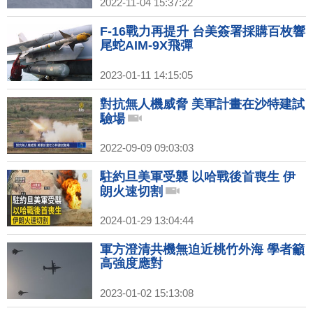
2022-11-04 15:37:22
F-16戰力再提升 台美簽署採購百枚響
尾蛇AIM-9X飛彈
2023-01-11 14:15:05
對抗無人機威脅 美軍計畫在沙特建試
驗場
2022-09-09 09:03:03
駐約旦美軍受襲 以哈戰後首喪生 伊
朗火速切割
2024-01-29 13:04:44
軍方澄清共機無迫近桃竹外海 學者籲
高強度應對
2023-01-02 15:13:08