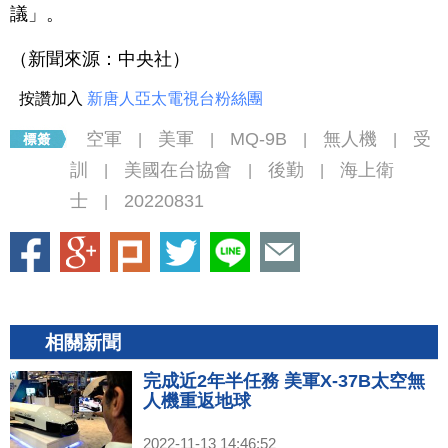
議」。
（新聞來源：中央社）
按讚加入
新唐人亞太電視台粉絲團
空軍
美軍
MQ-9B
無人機
受
|
|
|
|
訓
美國在台協會
後勤
海上衛
|
|
|
士
20220831
|
相關新聞
完成近2年半任務 美軍X-37B太空無
人機重返地球
2022-11-13 14:46:52