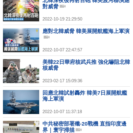
北韓深夜後再射百砲 韓美渡河聯演應
對威脅
2022-10-19 21:29:50
應對北韓威脅 韓美展開航艦海上軍演
2022-10-07 22:47:57
美韓22日華府核武兵推 強化嚇阻北韓
核威脅
2023-02-17 15:09:36
回應北韓試射轟炸 韓美7日展開航艦
海上軍演
2022-10-07 11:37:18
中共秘密部署殲-20戰機 直指印度邊
界｜寰宇掃描