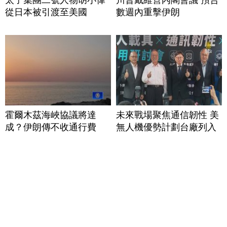
從日本被引渡至美國
數週內重擊伊朗
霍爾木茲海峽協議將達
未來戰場聚焦通信韌性 美
成？伊朗傳不收通行費
無人機優勢計劃台廠列入