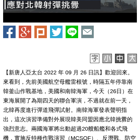
【新唐人亞太台 2022 年 09 月 26 日訊】歡迎回來。
來看到，先前美國航空母艦雷根號，時隔五年停靠南
韓釜山作戰基地，美國和南韓海軍，今天（26日）在
東海展開了為期四天的聯合軍演，不過就在前一天，
北韓再度進行彈道飛彈試射。南韓海軍發表聲明指
出，這次演習準備對外展現韓美同盟因應北韓挑釁的
強烈意志。兩國海軍將出動超過20艘船艦和各式飛
機，實施反特種作戰演習（MCSOF）、反潛戰、防空