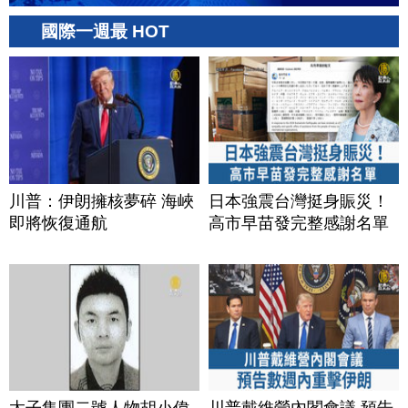
國際一週最 HOT
川普：伊朗擁核夢碎 海峽
日本強震台灣挺身賑災！
即將恢復通航
高市早苗發完整感謝名單
太子集團二號人物胡小偉
川普戴維營內閣會議 預告