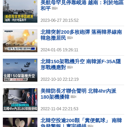
美航母罕見停靠峴港 越南：利於地區
和平
2023-06-27 20:15:52
北韓突射200多枚砲彈 落兩韓界線南
韓急撤居民
2024-01-05 19:26:11
北韓150架戰機升空 南韓派F-35A隱
形戰機應對
2022-10-10 22:12:19
美韓防長才聯合聲明 北韓4hr內派
180架機擾韓
2022-11-04 22:21:53
北韓空投逾200顆「糞便氣球」 南韓
急發警報｜寰宇掃描