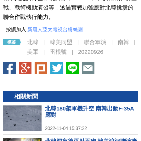
戰、戰術機動演習等，透過實戰加強應對北韓挑釁的
聯合作戰執行能力。
按讚加入
新唐人亞太電視台粉絲團
北韓
韓美同盟
聯合軍演
南韓
|
|
|
|
美軍
雷根號
20220926
|
|
相關新聞
北韓180架軍機升空 南韓出動F-35A
應對
2022-11-04 15:37:22