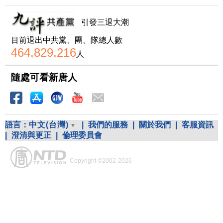
引發三退大潮
目前退出中共黨、團、隊總人數
464,829,216
人
隨處可看新唐人
語言：
中文(台灣)
|
我們的服務
|
關於我們
|
客服資訊
|
澄清與更正
|
倫理委員會
Copyright ©2002-2026