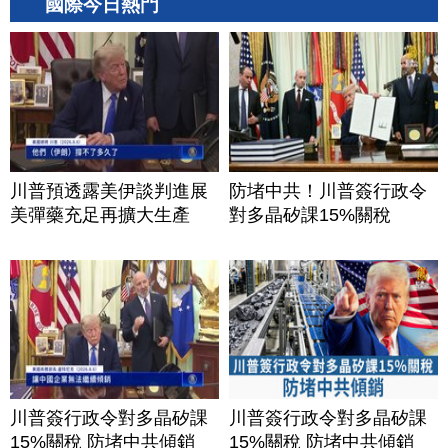
國際今日熱門
川普預透露美伊談判進展
防堵中共！川普簽行政令
美彈藥充足再擴大生產
對多晶矽課15%關稅
川普簽行政令對多晶矽課
川普簽行政令對多晶矽課
15%關稅 防堵中共傾銷
15%關稅 防堵中共傾銷