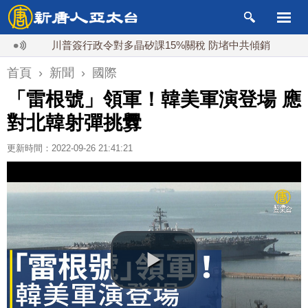
川普簽行政令對多晶矽課15%關稅 防堵中共傾銷
Spac
首頁
›
新聞
›
國際
「雷根號」領軍！韓美軍演登場 應
對北韓射彈挑釁
更新時間：2022-09-26 21:41:21