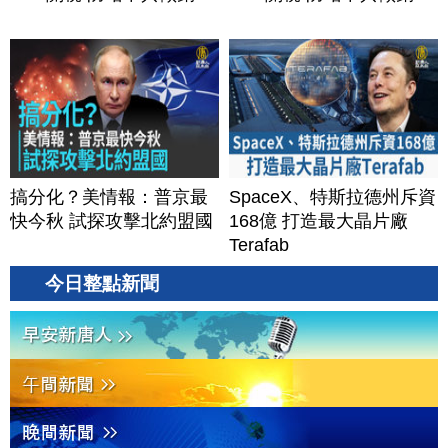
搞分化？美情報：普京最
SpaceX、特斯拉德州斥資
快今秋 試探攻擊北約盟國
168億 打造最大晶片廠
Terafab
今日整點新聞