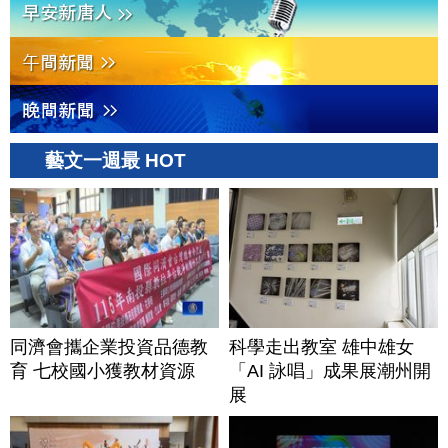
藝文一週最 HOT
同濟會攜企業投資品德教
科學走出教室 雄中雄女
育 七校國小獲教材資源
「AI 詠唱」成果展潮州開
展