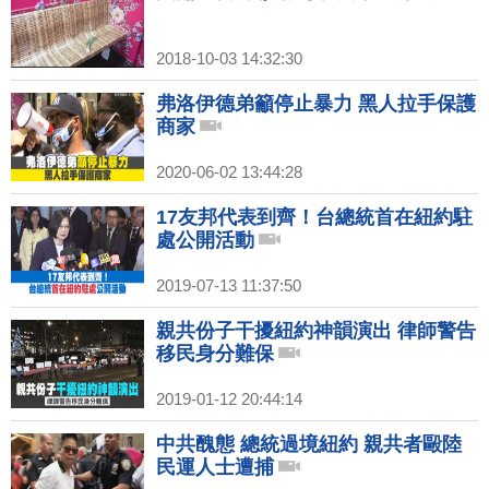
2018-10-03 14:32:30
弗洛伊德弟籲停止暴力 黑人拉手保護
商家
2020-06-02 13:44:28
17友邦代表到齊！台總統首在紐約駐
處公開活動
2019-07-13 11:37:50
親共份子干擾紐約神韻演出 律師警告
移民身分難保
2019-01-12 20:44:14
中共醜態 總統過境紐約 親共者毆陸
民運人士遭捕