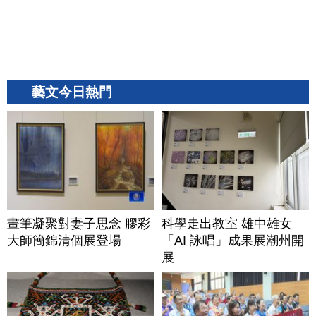
藝文今日熱門
畫筆凝聚對妻子思念 膠彩
科學走出教室 雄中雄女
大師簡錦清個展登場
「AI 詠唱」成果展潮州開
展