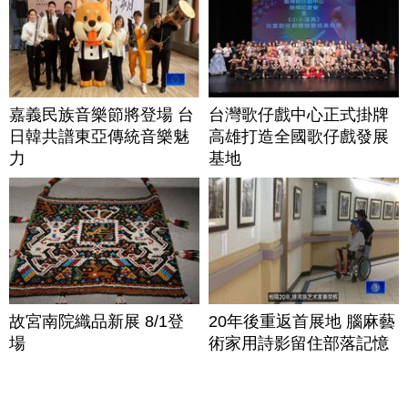
嘉義民族音樂節將登場 台
台灣歌仔戲中心正式掛牌
日韓共譜東亞傳統音樂魅
高雄打造全國歌仔戲發展
力
基地
故宮南院織品新展 8/1登
20年後重返首展地 腦麻藝
場
術家用詩影留住部落記憶