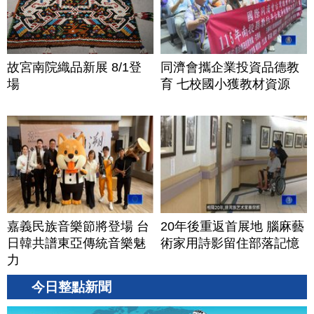
故宮南院織品新展 8/1登
同濟會攜企業投資品德教
場
育 七校國小獲教材資源
嘉義民族音樂節將登場 台
20年後重返首展地 腦麻藝
日韓共譜東亞傳統音樂魅
術家用詩影留住部落記憶
力
今日整點新聞