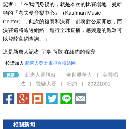
記者：「在我們身後的，就是本次的比賽場地，曼哈
頓的『考夫曼音樂中心』（Kaufman Music
Center），此次的複賽和決賽，都將對公眾開放，而
決賽還將通過網絡，進行全球直播，感興趣的觀眾可
以登陸官網查詢。」
這是新唐人記者 宇亭 尚敬 在紐約的報導
按讚加入
新唐人亞太電視台粉絲團
新唐人電視台
全世界華人
美聲唱
|
|
法
聲樂大賽
紐約
20221001
|
|
|
相關新聞