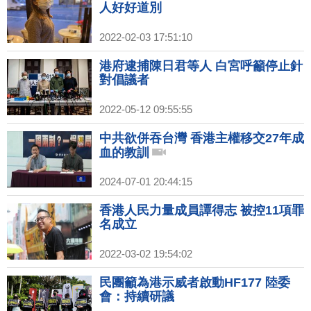
人好好道別
2022-02-03 17:51:10
港府逮捕陳日君等人 白宮呼籲停止針
對倡議者
2022-05-12 09:55:55
中共欲併吞台灣 香港主權移交27年成
血的教訓
2024-07-01 20:44:15
香港人民力量成員譚得志 被控11項罪
名成立
2022-03-02 19:54:02
民團籲為港示威者啟動HF177 陸委
會：持續研議