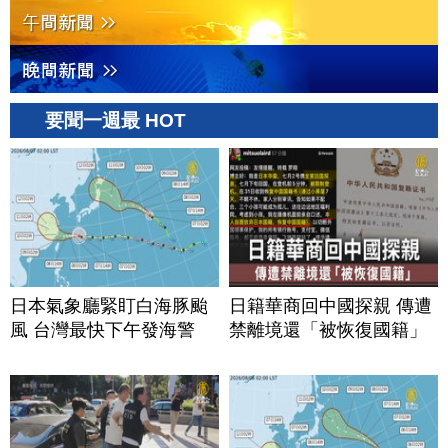
要聞一週最 HOT
日本氣象廳緊盯白海豚颱
日籍華商回中國探親 傳遭
風 台灣最快下午發海警
禁離境還「被恢復國籍」