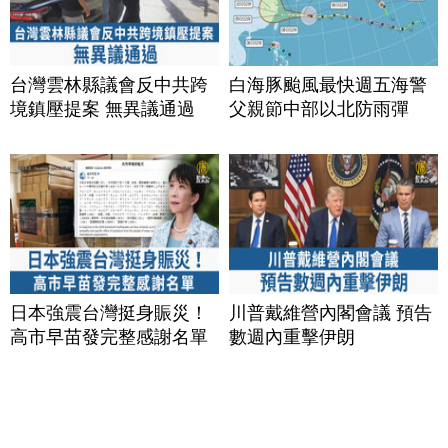
台灣雲林縣議會反中共跨
白海豚颱風最快週五海警
境鎮壓提案 無異議通過
父親節中部以北防雨彈
日本強震台灣挺身賑災！
川普戴維營內閣會議 預告
高市早苗發完整感謝名單
數週內重擊伊朗