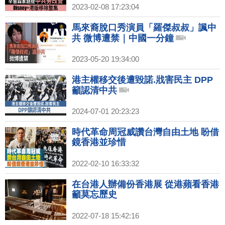
2023-02-08 17:23:04
馬來裔脫口秀演員「羅傑叔叔」諷中
共 微博遭禁｜中國一分鐘
2023-05-20 19:34:00
港主權移交後遭毀諾.戕害民主 DPP
籲認清中共
2024-07-01 20:23:23
時代革命周冠威讚台灣自由土地 盼借
鏡香港並珍惜
2022-02-10 16:33:32
在台港人辦備份香港展 從港蘋看香港
籲莫忘歷史
2022-07-18 15:42:16