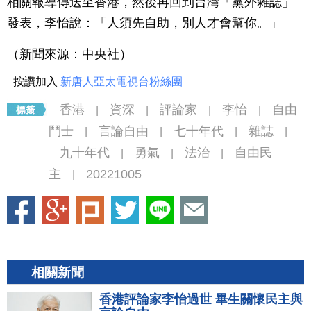
相關報導傳送至香港，然後再回到台灣「黨外雜誌」
發表，李怡說：「人須先自助，別人才會幫你。」
（新聞來源：中央社）
按讚加入
新唐人亞太電視台粉絲團
香港
資深
評論家
李怡
自由
|
|
|
|
鬥士
言論自由
七十年代
雜誌
|
|
|
|
九十年代
勇氣
法治
自由民
|
|
|
主
20221005
|
相關新聞
香港評論家李怡過世 畢生關懷民主與