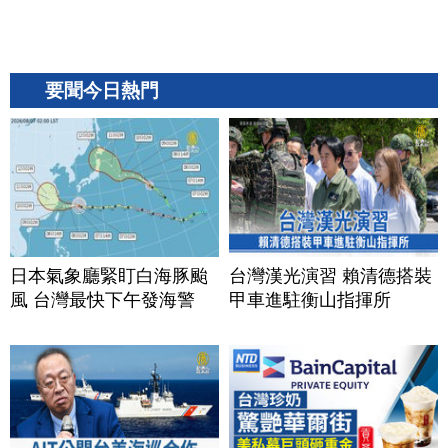
要聞今日熱門
日本氣象廳緊盯白海豚颱
台灣漢光演習 賴清德搭裝
風 台灣最快下午發海警
甲車進駐衡山指揮所