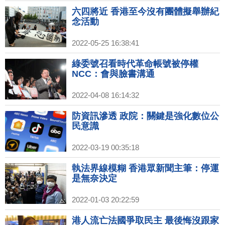
六四將近 香港至今沒有團體擬舉辦紀
念活動
2022-05-25 16:38:41
綠委號召看時代革命帳號被停權
NCC：會與臉書溝通
2022-04-08 16:14:32
防資訊滲透 政院：關鍵是強化數位公
民意識
2022-03-19 00:35:18
執法界線模糊 香港眾新聞主筆：停運
是無奈決定
2022-01-03 20:22:59
港人流亡法國爭取民主 最後悔沒跟家