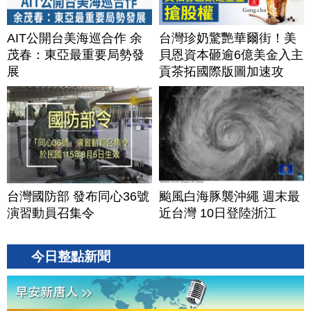
AIT公開台美海巡合作 余
台灣珍奶驚艷華爾街！美
茂春：東亞最重要局勢發
貝恩資本砸逾6億美金入主
展
貢茶拓國際版圖加速攻
美？｜#財經新聞｜
20260806(四)
台灣國防部 發布同心36號
颱風白海豚襲沖繩 週末最
演習動員召集令
近台灣 10日登陸浙江
今日整點新聞