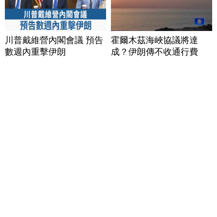
川普戴維營內閣會議 預告
霍爾木茲海峽協議將達
數週內重擊伊朗
成？伊朗傳不收通行費