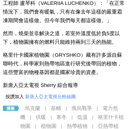
工程師 盧琴科（VALERIIA LUCHENKO）：「在正常
情況下，我們會有暖氣，只有在像去年這樣的嚴重霜
凍期間會這樣做。但今年我們每天都這樣做。」
然而，燒柴並非解決之道，若室外溫度低於負5度以
下，植物園擁有的燃料只能維持兩到三天的熱能。
格里什卡國家植物園（GRYSHKO）藏有許多源自蘇
聯時代，科學家到熱帶地區進行研究後帶回的植物，
這些豐富的物種基因都是國家珍貴的資產。
新唐人亞太電視 Sherry 綜合報導
按讚加入
新唐人亞太電視台粉絲團
烏克蘭
基輔
俄烏戰爭
電力危
|
|
|
機
供暖
寒冬
低溫
格里什卡植
|
|
|
|
物園
植物園
熱帶植物
亞熱帶植
|
|
|