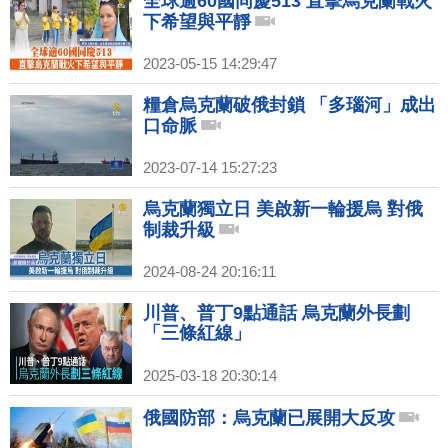
全球逾60國同慶513 直擊烏克蘭戰火
下希望與平靜
2023-05-15 14:29:47
糧倉烏克蘭破俄封鎖 「多瑙河」成出
口命脈
2023-07-14 15:27:23
烏克蘭獨立日 美啟新一輪援烏 對俄
制裁升級
2024-08-24 20:16:11
川普、普丁9點通話 烏克蘭外長劃
「三條紅線」
2025-03-18 20:30:14
俄國防部：烏克蘭已展開大反攻