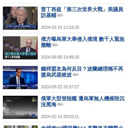
普丁再提「第三次世界大戰」美議員
訪基輔
2024-03-19 12:53:35
俄方曝烏軍大舉侵入俄境 數千人緊急
撤離
2024-08-08 19:48:20
鐵桿盟友為何反目？波蘭總理稱不再
援烏武器掀波
2023-09-22 20:37:27
俄軍大型登陸艦 遭烏軍無人機摧毀沉
沒黑海
2024-02-14 20:03:11