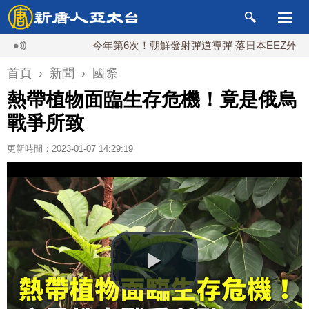
今年第6次！朝鮮發射彈道導彈 落日本EEZ外
紅
首頁
›
新聞
›
國際
熱帶植物面臨生存危機！竟是俄烏
戰爭所致
更新時間：2023-01-07 14:29:19