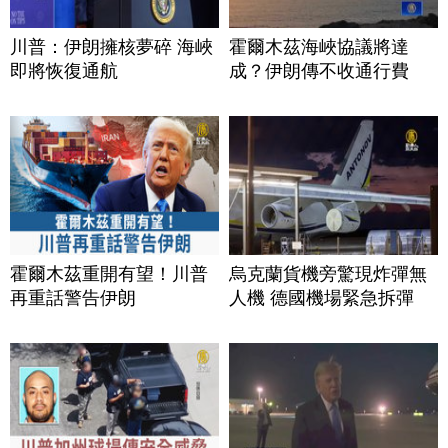
川普：伊朗擁核夢碎 海峽
霍爾木茲海峽協議將達
即將恢復通航
成？伊朗傳不收通行費
霍爾木茲重開有望！川普
烏克蘭貨機旁驚現炸彈無
再重話警告伊朗
人機 德國機場緊急拆彈