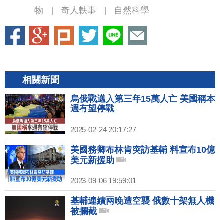
物
奇人軼事
自然科學
|
|
相關新聞
烏俄戰邁入第三年15萬人亡 美國稱本
週有望停戰
2025-02-24 20:17:27
美國務卿布林肯突訪基輔 料宣布10億
美元新援助
2023-09-06 19:59:01
基輔連續兩晚遭空襲 俄數十架無人機
被攔截