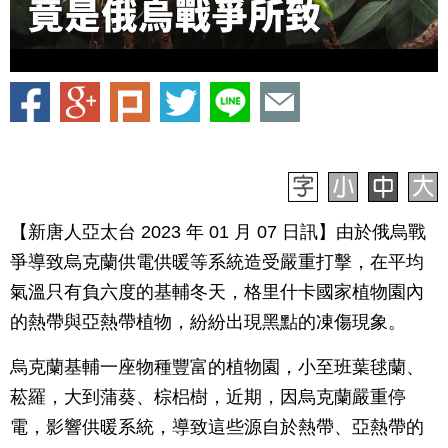
【新唐人亞太台 2023 年 01 月 07 日訊】由於俄烏戰
爭導致烏克蘭供電供暖等系統造受嚴重打擊，在平均
氣溫只有負六度的基輔冬天，格里什卡國家植物園內
的熱帶與亞熱帶植物，紛紛出現黑點的凍傷現象。
烏克蘭基輔一座物種豐富的植物園，小至班葉毬蘭、
菘羅，大到蒲葵、棕梠樹，近期，因烏克蘭嚴重停
電，影響供暖系統，導致這些源自於熱帶、亞熱帶的