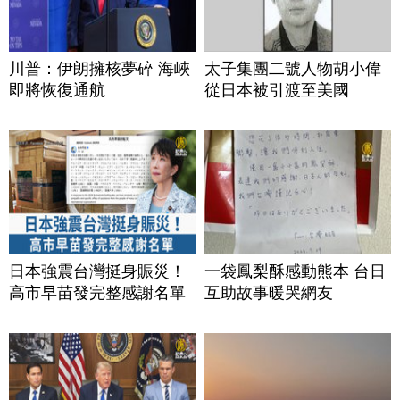
川普：伊朗擁核夢碎 海峽
太子集團二號人物胡小偉
即將恢復通航
從日本被引渡至美國
日本強震台灣挺身賑災！
一袋鳳梨酥感動熊本 台日
高市早苗發完整感謝名單
互助故事暖哭網友