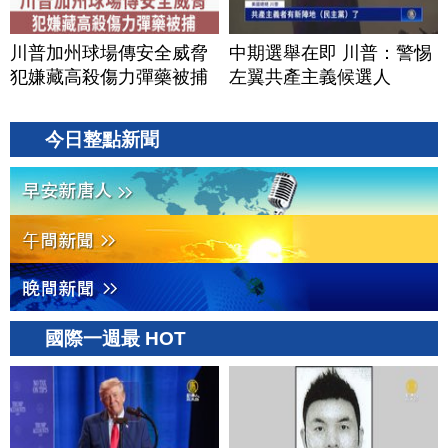
川普加州球場傳安全威脅
中期選舉在即 川普：警惕
犯嫌藏高殺傷力彈藥被捕
左翼共產主義候選人
今日整點新聞
國際一週最 HOT