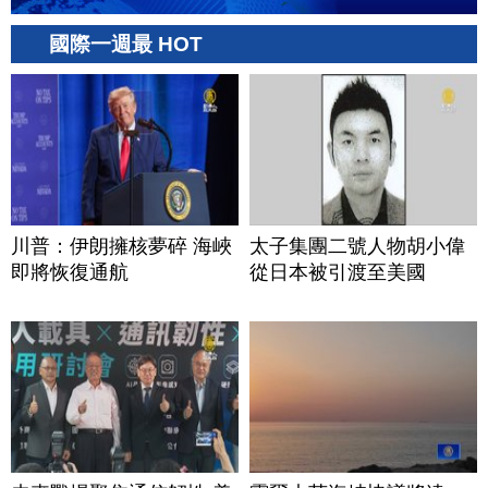
國際一週最 HOT
川普：伊朗擁核夢碎 海峽
太子集團二號人物胡小偉
即將恢復通航
從日本被引渡至美國