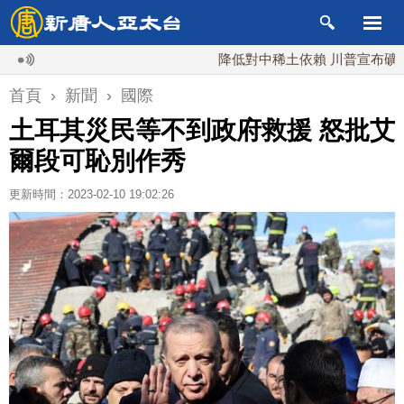
降低對中稀土依賴 川普宣布礦業投資2
首頁
›
新聞
›
國際
土耳其災民等不到政府救援 怒批艾
爾段可恥別作秀
更新時間：2023-02-10 19:02:26