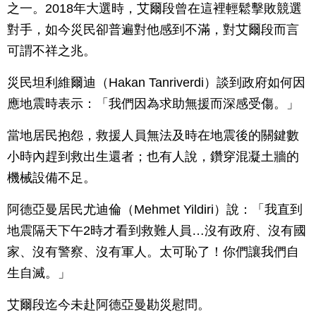
之一。2018年大選時，艾爾段曾在這裡輕鬆擊敗競選
對手，如今災民卻普遍對他感到不滿，對艾爾段而言
可謂不祥之兆。
災民坦利維爾迪（Hakan Tanriverdi）談到政府如何因
應地震時表示：「我們因為求助無援而深感受傷。」
當地居民抱怨，救援人員無法及時在地震後的關鍵數
小時內趕到救出生還者；也有人說，鑽穿混凝土牆的
機械設備不足。
阿德亞曼居民尤迪倫（Mehmet Yildiri）說：「我直到
地震隔天下午2時才看到救難人員…沒有政府、沒有國
家、沒有警察、沒有軍人。太可恥了！你們讓我們自
生自滅。」
艾爾段迄今未赴阿德亞曼勘災慰問。