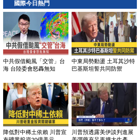
國際今日熱門
中共假借颱風「交管」台
中東局勢動盪 土耳其沙特
海 台陸委會怒轟無知
巴基斯坦誓共同防禦
降低對中稀土依賴 川普宣
川普預透露美伊談判進展
布礦業投資20億美元
美彈藥充足再擴大生產