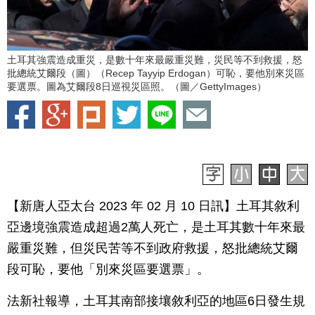
土耳其強震造成重災，是數十年來最嚴重災難，災民等不到救援，怒
批總統艾爾段（圖）（Recep Tayyip Erdogan）可恥，要他別來災區
要選票。圖為艾爾段8日巡視災區照。（圖／GettyImages）
【新唐人亞太台 2023 年 02 月 10 日訊】土耳其敘利
亞邊境強震造成超過2萬人死亡，是土耳其數十年來最
嚴重災難，但災民苦等不到政府救援，怒批總統艾爾
段可恥，要他「別來災區要選票」。
法新社報導，土耳其南部接壤敘利亞的地區6日發生規