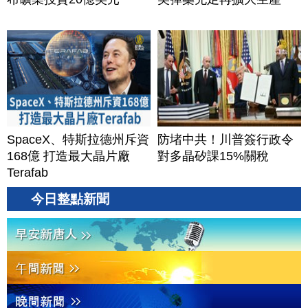
SpaceX、特斯拉德州斥資
防堵中共！川普簽行政令
168億 打造最大晶片廠
對多晶矽課15%關稅
Terafab
今日整點新聞