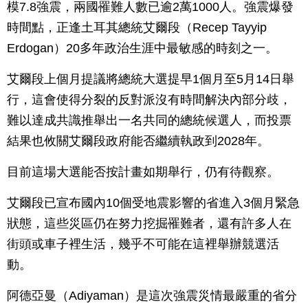
模7.8強震，兩國罹難人數已逾2萬1000人。強震爆發
時間點，正逢土耳其總統艾爾段（Recep Tayyip
Erdogan）20多年政治生涯中最敏感的時刻之一。
艾爾段上個月提議將總統大選提早1個月至5月14日舉
行，這會使得分裂的反對派沒有時間解決內部分歧，
難以達成共識推舉出一名共同的總統候選人，而投票
結果也攸關艾爾段政府能否繼續執政到2028年。
目前這場大選能否按計畫如期舉行，仍有待觀察。
艾爾段已宣布國內10個受地震影響的省進入3個月緊急
狀態，這些災區仍在努力挖掘罹難者，還有許多人在
街頭或車子裡生活，幾乎不可能在這裡舉辦競選活
動。
阿德亞曼（Adiyaman）是這次強震災情最嚴重的省分