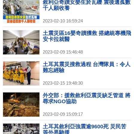
敘利亞奇蹟女嬰生於瓦礫 震後遺孤數
千人願收養
2023-02-10 16:59:24
土震災區16嬰奇蹟獲救 搭總統專機飛
安卡拉就醫
2023-02-09 15:46:48
土耳其震災搜救過程 台灣隊員：令人
難忘經驗
2023-02-15 19:48:30
外交部：援救敘利亞震災缺乏管道 將
尋求NGO協助
2023-02-09 15:09:17
土耳其敘利亞強震逾9600死 災民苦
等外界馳援