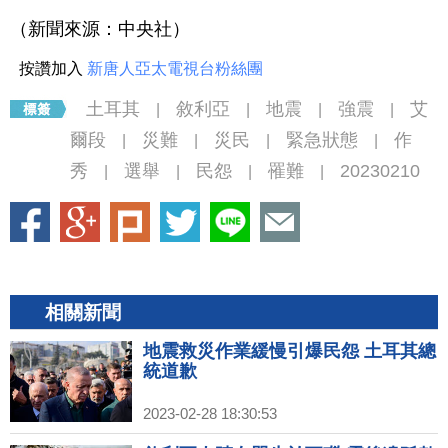
（新聞來源：中央社）
按讚加入
新唐人亞太電視台粉絲團
土耳其
敘利亞
地震
強震
艾
|
|
|
|
爾段
災難
災民
緊急狀態
作
|
|
|
|
秀
選舉
民怨
罹難
20230210
|
|
|
|
相關新聞
地震救災作業緩慢引爆民怨 土耳其總
統道歉
2023-02-28 18:30:53