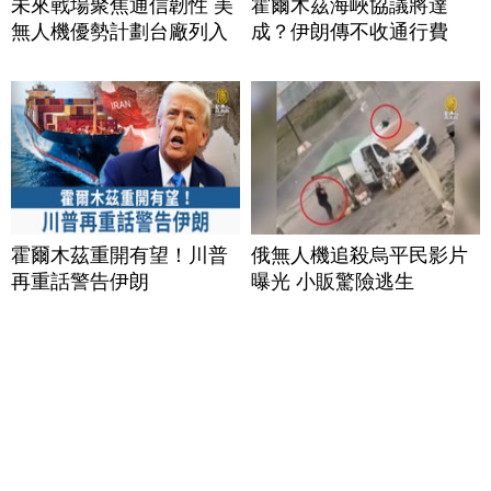
未來戰場聚焦通信韌性 美
霍爾木茲海峽協議將達
無人機優勢計劃台廠列入
成？伊朗傳不收通行費
霍爾木茲重開有望！川普
俄無人機追殺烏平民影片
再重話警告伊朗
曝光 小販驚險逃生