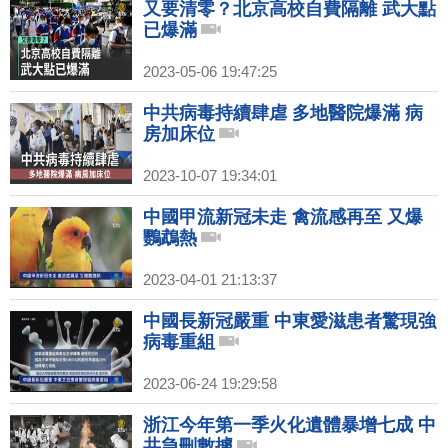
又要清零？北京高校自費隔離 武大點
已爆滿
2023-05-06 19:47:25
中共病毒持續肆虐 多地醫院爆滿 病
房加床位
2023-10-07 19:34:01
中國甲流新冠未走 禽流感再至 又爆
鸚鵡熱
2023-04-01 21:13:37
中國長新冠嚴重 中東愛滋患者驚現強
病毒重組
2023-06-24 19:29:58
浙江今年第一季火化遺體暴增七成 中
共急刪數據