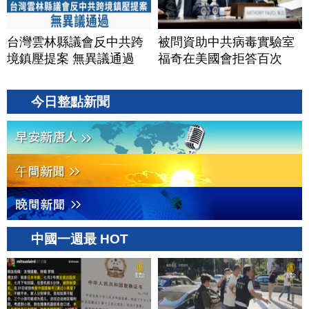
台灣雲林縣議會反中共跨
被問資助中共病毒實驗室
境鎮壓提案 無異議通過
福奇在美國會拒答百次
今日整點新聞
中國一週最 HOT