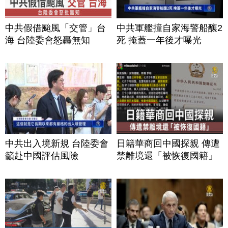
中共假借颱風「交管」台
中共軍艦撞自家海警船釀2
海 台陸委會怒轟無知
死 掩蓋一年後才曝光
中共出入境新規 台陸委會
日籍華商回中國探親 傳遭
籲赴中國評估風險
禁離境還「被恢復國籍」