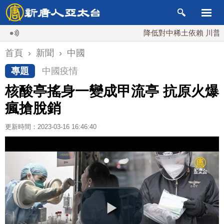
降低對中稀土依賴 川普宣布礦
首頁
›
新聞
›
中國
專題
中國疫情
核酸亭搖身一變成甲流亭 抗原火爆
瘋搶脫銷
更新時間：2023-03-16 16:46:40