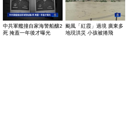
中共軍艦撞自家海警船釀2
颱風「紅霞」過境 廣東多
死 掩蓋一年後才曝光
地現洪災 小孩被捲飛