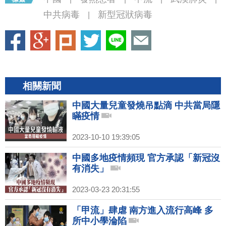
中共病毒
新型冠狀病毒
|
相關新聞
中國大量兒童發燒吊點滴 中共當局隱
瞞疫情
2023-10-10 19:39:05
中國多地疫情頻現 官方承認「新冠沒
有消失」
2023-03-23 20:31:55
「甲流」肆虐 南方進入流行高峰 多
所中小學淪陷