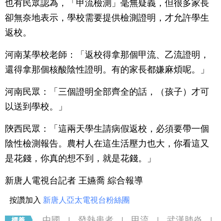
也有民眾認為，「甲流檢測」毫無疑義，但很多家長
卻無奈地表示，學校需要提供檢測證明，才允許學生
返校。
河南某學校老師：「返校得拿那個甲流、乙流證明，
還得拿那個核酸陰性證明。有的家長都嫌麻煩呢。」
河南民眾：「三個證明全部齊全的話，（孩子）才可
以送到學校。」
陝西民眾：「這兩天學生請病假返校，必須要帶一個
陰性檢測報告。農村人在這生活壓力也大，你看這又
是花錢，你真的想不到，就是花錢。」
新唐人電視台記者 王嬿喬 綜合報導
按讚加入
新唐人亞太電視台粉絲團
中國
發熱患者
甲流
武漢肺炎
|
|
|
|