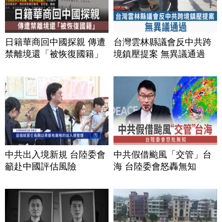
日籍華商回中國探親 傳遭
台灣雲林縣議會反中共跨
禁離境還「被恢復國籍」
境鎮壓提案 無異議通過
中共出入境新規 台陸委會
中共假借颱風「交管」台
籲赴中國評估風險
海 台陸委會怒轟無知