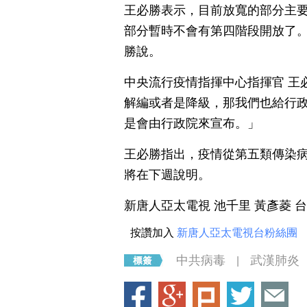
王必勝表示，目前放寬的部分主
部分暫時不會有第四階段開放了
勝說。
中央流行疫情指揮中心指揮官 王
解編或者是降級，那我們也給行
是會由行政院來宣布。」
王必勝指出，疫情從第五類傳染
將在下週說明。
新唐人亞太電視 池千里 黃彥菱 
按讚加入
新唐人亞太電視台粉絲團
中共病毒
武漢肺炎
|