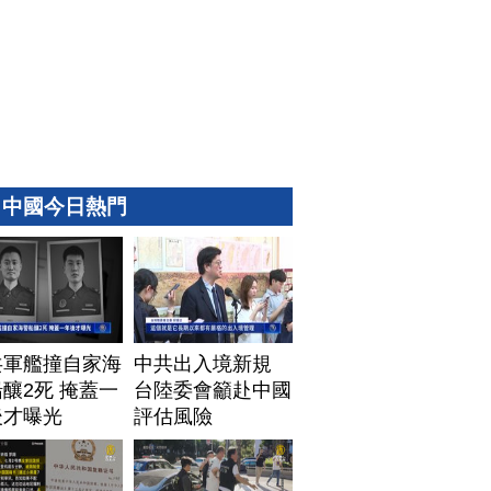
中國今日熱門
共軍艦撞自家海
中共出入境新規
釀2死 掩蓋一
台陸委會籲赴中國
後才曝光
評估風險