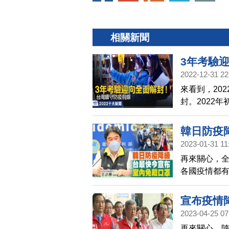
相關新聞
3年考驗
2022-12-31 22
來看到，20
封。2022
放棄清零，
快篩陽視同確
韓日防疫
打，台灣逐
2023-01-31 11
回歸正常新
再來關心，全
之後的新挑
各國疫情都有
除室內口罩
在週一，宣
宣布疫情
週二，就會
2023-04-25 07
再來關心，隨