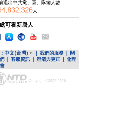
前退出中共黨、團、隊總人數
64,832,326
人
處可看新唐人
：
中文(台灣)
|
我們的服務
|
關
們
|
客服資訊
|
澄清與更正
|
倫理
會
Copyright ©2002-2026