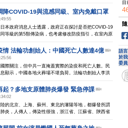
在機艙或機場內要不要戴口罩。
目
4
降COVID-19與流感同級、室內免戴口罩
:49:55
隨
日本政府消息人士透露，政府正在探討是否把COVID-19
同等級的第5類傳染病，也考慮修改防疫指引，在室內原
口罩，最快今年春季實施。
疫情 法輪功創始人：中國死亡人數達4億
語言
於我
:25:56
委員
到國際關注，但中共一直掩蓋實際的染疫和死亡人數。民
信息顯示，中國各地火葬場不堪負荷。法輪功創始人李洪
中共一直掩蓋疫情，中國因疫情已經死了4億人。
再起？多地支原體肺炎爆發 緊急停課
:34:02
大陸的北京、上海、蘇州、東北的瀋陽等地，都爆發所謂
」肺炎，人傳人，傳染性很強，浙江省、江蘇省、陝西省
所學校的班級發布通知，緊急停課。