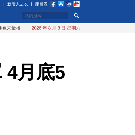
賽
|
新唐人之友
|
節目表
近台灣 最快9日可能登陸中國
2026 年 8 月 8 日 星期六
台灣漢光首結合城鎮演習 AI
 4月底5