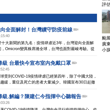
評
迎向全面解封！台灣續守防疫前線
:15:40
颱
22十大新聞的第九名：疫情肆虐近3年，台灣迎向全面解
廣
年初，Omicron變異株席捲全球，台灣也面對嚴峻考驗。從
小
走向防疫新生活、與病毒共存，開放輕症居家照護，再到
診，而隨著BA.5又掀起一波疫情高峰，之後疫苗開放施
降級 台最快今宣布室內免戴口罩
漸走到邊境解封、第一階段口罩鬆綁。歷經高強度防疫、
:52:45
生活的台灣，除了寫下抗疫優秀成績之外，如何面對解封
球受到COVID-19疫情肆虐已經第四年，除了中國大陸，
戰，恐怕才是當前最重要的課題。
趨緩，重症及死亡的患者大量減少。韓國宣布30日起撤
令，而日本則在日前宣布五月將會調降疫情等級。台灣也
布開放的五大方向，如果和學者專家討論順利，最快今天
降級.解編？陳建仁今指揮中心聽報告
公布室內免戴口罩。
:03:26
著COVID-19疫情降溫，台灣中央流行疫情指揮中心，也