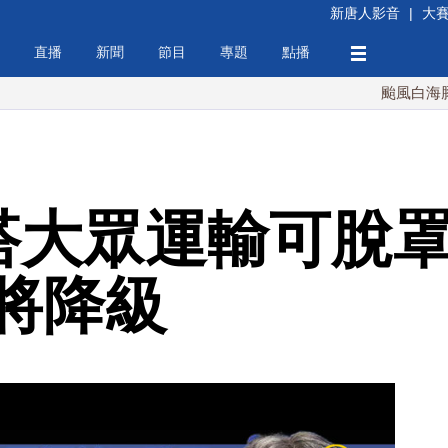
新唐人影音
|
大
直播
新聞
節目
專題
點播
颱風白海豚週末最接
搭大眾運輸可脫罩
將降級