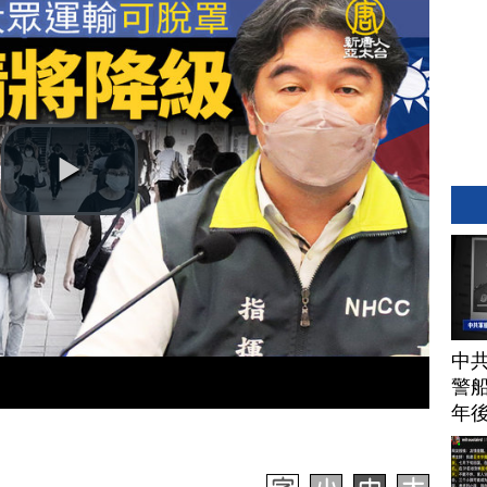
中
警船
年