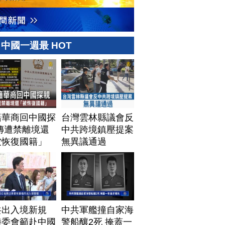
中國一週最 HOT
籍華商回中國探
台灣雲林縣議會反
傳遭禁離境還
中共跨境鎮壓提案
被恢復國籍」
無異議通過
共出入境新規
中共軍艦撞自家海
陸委會籲赴中國
警船釀2死 掩蓋一