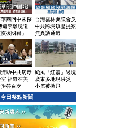
籍華商回中國探
台灣雲林縣議會反
傳遭禁離境還
中共跨境鎮壓提案
被恢復國籍」
無異議通過
問資助中共病毒
颱風「紅霞」過境
室 福奇在美
廣東多地現洪災
會拒答百次
小孩被捲飛
今日整點新聞