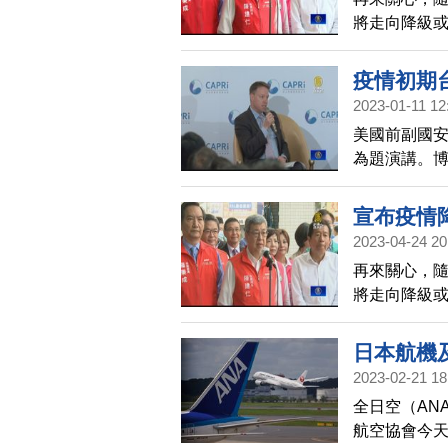
將走向降級
今天（25日
及討論。指揮
疫情初期
式對外宣布
2023-01-11 12
美國前副國安
為題演講。博
口罩，台灣
是很感激前
宣布疫情
2023-04-24 20
再來關心，隨
將走向降級
週二（25日
及討論。指揮
日本航機及
式對外宣布
2023-02-21 18
全日空（AN
航空協會今天