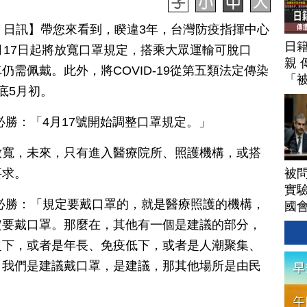
月 07 日訊】帶您來看到，睽違3年，台灣防疫指揮中心
日
月17日起將放寬口罩規定，搭乘大眾運輸可脫口
親 
需佩戴。此外，將COVID-19從第五類法定傳染
「
底5月初。
必勝：「4月17號開始調整口罩規定。」
放寬，未來，只有進入醫療院所、照護機構，或搭
被
要求。
實驗
必勝：「規定要戴口罩的，就是醫療照護的機構，
國
定要戴口罩。那麼在，其他有一個是建議的部分，
之下，或者是年長、免疫低下，或者是人潮聚集、
，我們是建議戴口罩，是建議，那其他場所是由民