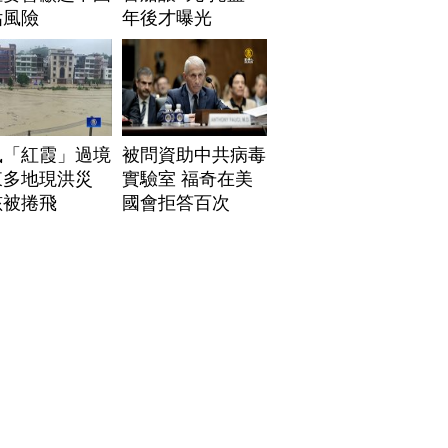
估風險
年後才曝光
風「紅霞」過境
被問資助中共病毒
東多地現洪災
實驗室 福奇在美
孩被捲飛
國會拒答百次