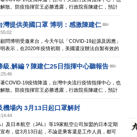
或解散。防疫指揮官王必勝透露，行政院長陳建仁，預計
）下午2點，會親赴指揮中心，聽取相關整備工作的報告
中心解編或疫情降級事宜，預計下午4點會開記者會，正
台灣提供美國口罩 博明：感激陳建仁
時程。
:55:02
顧問博明受邀來台，今天午以「COVID-19起源及因應」
明表示，在2020年疫情初期，美國還沒辦法自製有效的
當時大方的提供口罩給其它國家包括美國，直到現在他還
副總統陳建仁。
降級.解編？陳建仁25日指揮中心聽報告
:25:46
著COVID-19疫情降溫，台灣中央流行疫情指揮中心，也
或解散。防疫指揮官王必勝透露，行政院長陳建仁，預計
）下午2點，會親赴指揮中心，聽取相關整備工作的報告
中心解編或疫情降級事宜，預計下午4點會開記者會，正
機場內 3月13日起口罩解封
時程。
:14:44
A）及日本航空（JAL）等19家航空公司加盟的日本定期
宣布，從3月13日起，不論是乘客還是工作人員，都可