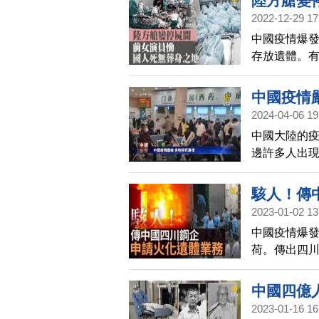
陸方艙變
2022-12-29 17
中國疫情爆
存放遺體。
救嗎？
中國疫情
2024-04-06 19
中國大陸的
邊許多人出
去殯儀館，
駭人！傳
2023-01-02 13
中國疫情爆
荷。傳出四
文章迅速被
中國四億
2023-01-16 16