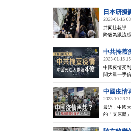
以自行判斷
日本研擬調
2023-01-16 08
共同社報導，
降級為跟流感
則上無需戴
中共掩蓋
2023-01-16 15
中國疫情受
間大量一手
志先生指出，
中國疫情
2023-10-23 21
最近，中國
的「支原體
等地，有多