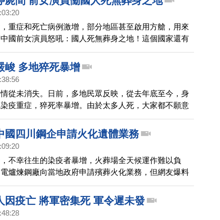
停屍間 前女演員慟國人死無葬身之地
:03:20
發，重症和死亡病例激增，部分地區甚至啟用方艙，用來
有中國前女演員怒吼：國人死無葬身之地！這個國家還有
嚴峻 多地猝死暴增
:38:56
疫情從未消失。日前，多地民眾反映，從去年底至今，身
現染疫重症，猝死率暴增。由於太多人死，大家都不願意
也不開追悼會了。
中國四川鋼企申請火化遺體業務
:09:20
發，不幸往生的染疫者暴增，火葬場全天候運作難以負
川電爐煉鋼廠向當地政府申請殯葬火化業務，但網友爆料
刪除。
人因疫亡 將軍密集死 軍令遲未發
:48:28