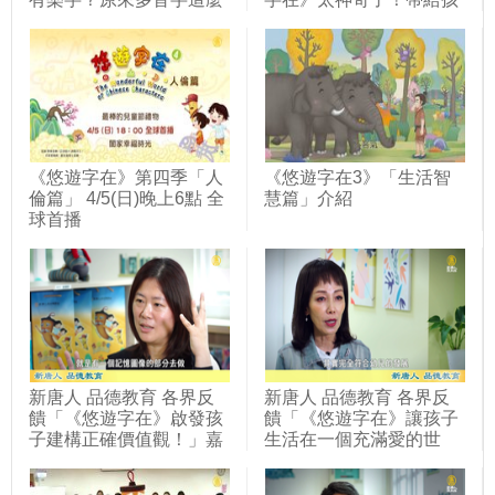
奧妙！」嘉義嘉北國小
子不同的認知」嘉義嘉北
國小
《悠遊字在》第四季「人
《悠遊字在3》「生活智
倫篇」 4/5(日)晚上6點 全
慧篇」介紹
球首播
新唐人 品德教育 各界反
新唐人 品德教育 各界反
饋「《悠遊字在》啟發孩
饋「《悠遊字在》讓孩子
子建構正確價值觀！」嘉
生活在一個充滿愛的世
義嘉北國小
界」嘉義嘉北國小