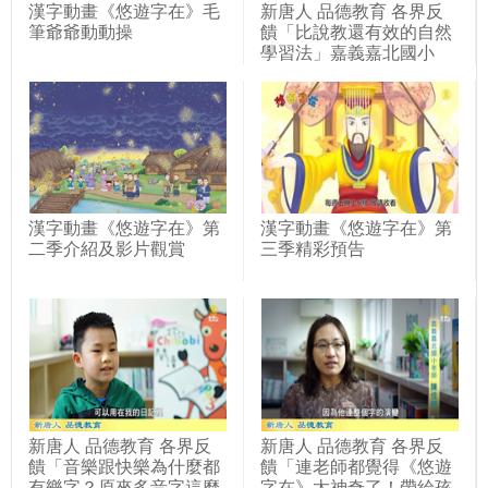
漢字動畫《悠遊字在》毛
新唐人 品德教育 各界反
筆爺爺動動操
饋「比說教還有效的自然
學習法」嘉義嘉北國小
漢字動畫《悠遊字在》第
漢字動畫《悠遊字在》第
二季介紹及影片觀賞
三季精彩預告
新唐人 品德教育 各界反
新唐人 品德教育 各界反
饋「音樂跟快樂為什麼都
饋「連老師都覺得《悠遊
有樂字？原來多音字這麼
字在》太神奇了！帶給孩