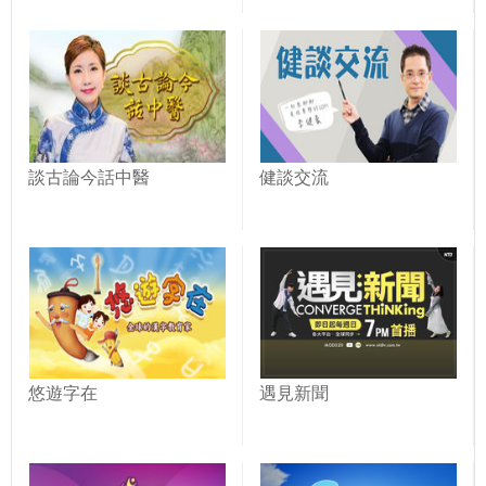
談古論今話中醫
健談交流
悠遊字在
遇見新聞