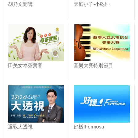
胡乃文開講
天庭小子-小乾坤
田美女奉茶實客
音樂大賽特別節目
選戰大透視
好樣!Formosa