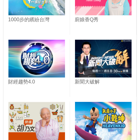
1000步的繽紛台灣
廚娘香Q秀
財經趨勢4.0
新聞大破解