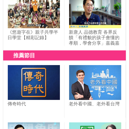
《悠遊字在》親子共學半
新唐人 品德教育 各界反
日學堂【精彩記錄】
饋「有禮貌的孩子會懂的
孝順，學會分享」嘉義嘉
北國小
推薦節目
傳奇時代
老外看中國、老外看台灣