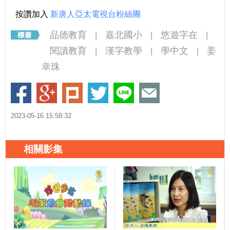
按讚加入
新唐人亞太電視台粉絲團
品德教育
嘉北國小
悠遊字在
|
|
|
閱讀教育
漢字教學
學中文
姜
|
|
|
幸珠
2023-05-16 15:58:32
相關影集