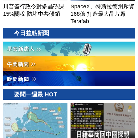
川普簽行政令對多晶矽課
SpaceX、特斯拉德州斥資
15%關稅 防堵中共傾銷
168億 打造最大晶片廠
Terafab
今日整點新聞
要聞一週最 HOT