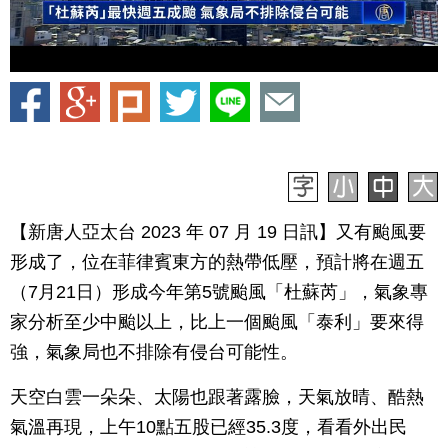
【新唐人亞太台 2023 年 07 月 19 日訊】又有颱風要
形成了，位在菲律賓東方的熱帶低壓，預計將在週五
（7月21日）形成今年第5號颱風「杜蘇芮」，氣象專
家分析至少中颱以上，比上一個颱風「泰利」要來得
強，氣象局也不排除有侵台可能性。
天空白雲一朵朵、太陽也跟著露臉，天氣放晴、酷熱
氣溫再現，上午10點五股已經35.3度，看看外出民