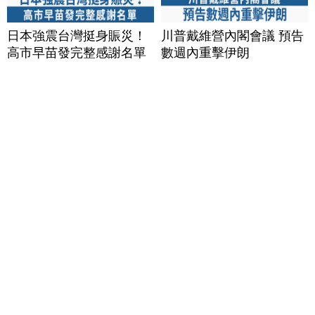
日本強震台灣挺身賑災！
川普戴維營內閣會議 預告
高市早苗發完整感謝名單
數週內重擊伊朗