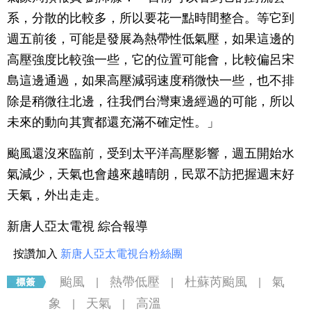
系，分散的比較多，所以要花一點時間整合。等它到
週五前後，可能是發展為熱帶性低氣壓，如果這邊的
高壓強度比較強一些，它的位置可能會，比較偏呂宋
島這邊通過，如果高壓減弱速度稍微快一些，也不排
除是稍微往北邊，往我們台灣東邊經過的可能，所以
未來的動向其實都還充滿不確定性。」
颱風還沒來臨前，受到太平洋高壓影響，週五開始水
氣減少，天氣也會越來越晴朗，民眾不訪把握週末好
天氣，外出走走。
新唐人亞太電視 綜合報導
按讚加入
新唐人亞太電視台粉絲團
颱風
熱帶低壓
杜蘇芮颱風
氣
|
|
|
象
天氣
高溫
|
|