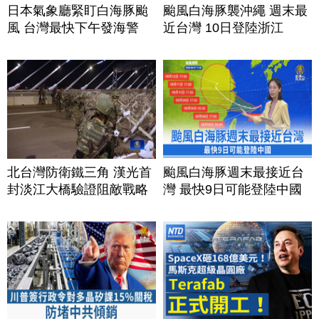
日本氣象廳緊盯白海豚颱
颱風白海豚襲沖繩 週末最
風 台灣最快下午發海警
近台灣 10日登陸浙江
北台灣防衛鐵三角 漢光首
颱風白海豚週末最接近台
封淡江大橋驗證阻敵戰略
灣 最快9日可能登陸中國