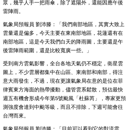
眾，幾乎人手一把雨傘，除了遮陽外，還能因應午後
雷陣雨。
氣象局預報員 劉沛滕：「我們南部地區，其實大致上
雲量還是偏多，今天主要在東南部地區，花蓮還有在
南部地區，這是今天我們白天的降雨圖，主要還是午
後雷陣雨範圍，還是比較寬廣一些。」
受到南方雲氣影響，全台各地天氣仍不穩定，衛星雲
圖上，不少雲層都集中在山區、東南部和南部，得注
意大雨發生，不過，現在更讓氣象局在意的是位在菲
律賓東方海面的熱帶擾動，儘管雲系鬆散，預估最快
週五有機會形成今年第5號颱風「杜蘇芮」，專家更預
測強度會達到中颱等級，而且不排除，下週可能會往
台灣而來。
氣象局預報員 劉沛滕：「目前可以看到它的對流雲