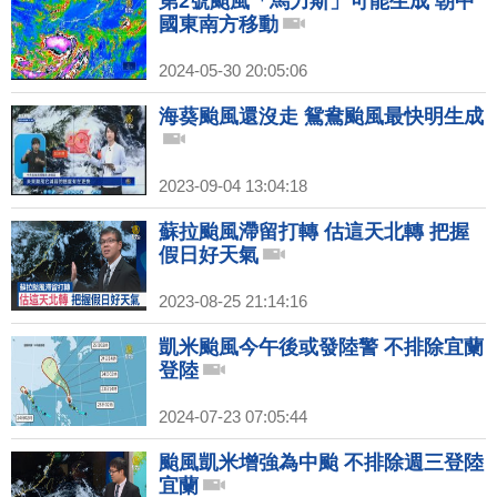
第2號颱風「馬力斯」可能生成 朝中
國東南方移動
2024-05-30 20:05:06
海葵颱風還沒走 鴛鴦颱風最快明生成
2023-09-04 13:04:18
蘇拉颱風滯留打轉 估這天北轉 把握
假日好天氣
2023-08-25 21:14:16
凱米颱風今午後或發陸警 不排除宜蘭
登陸
2024-07-23 07:05:44
颱風凱米增強為中颱 不排除週三登陸
宜蘭