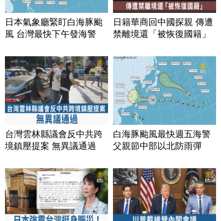
日本氣象廳緊盯白海豚颱
日籍華商回中國探親 傳遭
風 台灣最快下午發海警
禁離境還「被恢復國籍」
台灣雲林縣議會反中共跨
白海豚颱風最快週五海警
境鎮壓提案 無異議通過
父親節中部以北防雨彈