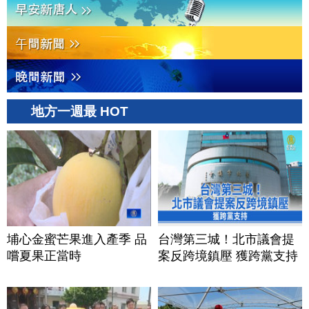
地方一週最 HOT
埔心金蜜芒果進入產季 品
台灣第三城！北市議會提
嚐夏果正當時
案反跨境鎮壓 獲跨黨支持