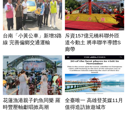
台南「小黃公車」新增3路
斥資157億元橋科聯外匝
線 完善偏鄉交通運輸
道今動土 將串聯半導體S
廊帶
花蓮漁港親子釣魚同樂 羅
全臺唯一 高雄登英媒11月
時豐壓軸獻唱掀高潮
值得造訪旅遊城市