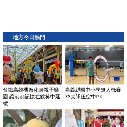
地方今日熱門
台鐵高雄機廠化身親子樂
嘉義縣國中小學無人機賽
園 讓港都記憶在歡笑中延
73支隊伍空中PK
續