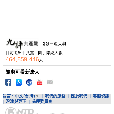
引發三退大潮
目前退出中共黨、團、隊總人數
464,859,446
人
隨處可看新唐人
語言：
中文(台灣)
|
我們的服務
|
關於我們
|
客服資訊
|
澄清與更正
|
倫理委員會