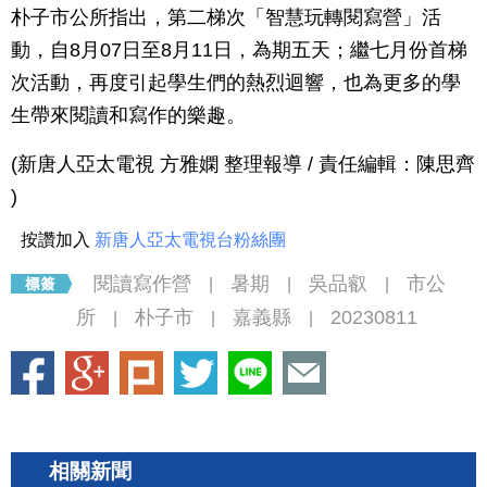
朴子市公所指出，第二梯次「智慧玩轉閱寫營」活
動，自8月07日至8月11日，為期五天；繼七月份首梯
次活動，再度引起學生們的熱烈迴響，也為更多的學
生帶來閱讀和寫作的樂趣。
(新唐人亞太電視 方雅嫻 整理報導 / 責任編輯：陳思齊
)
按讚加入
新唐人亞太電視台粉絲團
閱讀寫作營
暑期
吳品叡
市公
|
|
|
所
朴子市
嘉義縣
20230811
|
|
|
相關新聞