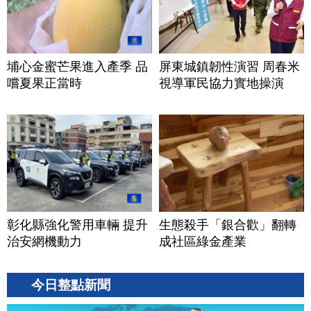
埔心金蜜芒果進入產季 品
屏東城鎮韌性演習 周春米
嚐夏果正當時
視導軍民協力實地操演
彰化縣強化警用車輛 提升
生態殺手「銀合歡」翻轉
治安網機動力
成社區綠金產業
今日整點新聞