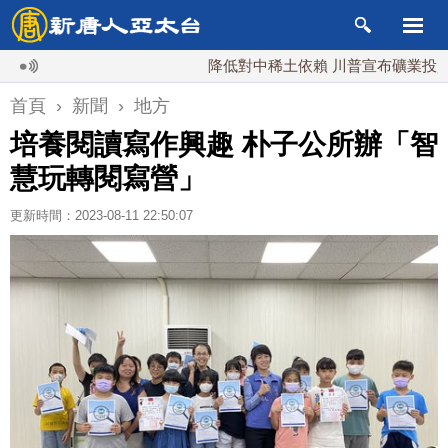
降低對中稀土依賴 川普宣布礦業投資20億美
首頁
›
新聞
›
地方
培養閱讀寫作興趣 朴子公所辦「智
慧玩轉閱寫營」
更新時間：2023-08-11 22:50:07