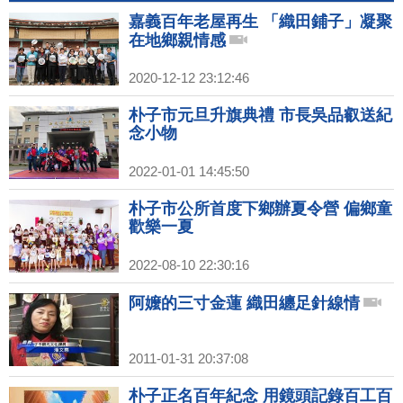
嘉義百年老屋再生 「織田鋪子」凝聚
在地鄉親情感
2020-12-12 23:12:46
朴子市元旦升旗典禮 市長吳品叡送紀
念小物
2022-01-01 14:45:50
朴子市公所首度下鄉辦夏令營 偏鄉童
歡樂一夏
2022-08-10 22:30:16
阿嬤的三寸金蓮 織田纏足針線情
2011-01-31 20:37:08
朴子正名百年紀念 用鏡頭記錄百工百