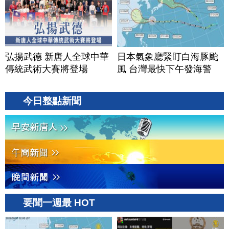
弘揚武德 新唐人全球中華
日本氣象廳緊盯白海豚颱
傳統武術大賽將登場
風 台灣最快下午發海警
今日整點新聞
要聞一週最 HOT