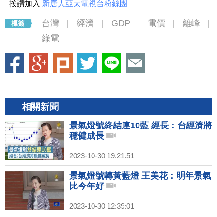
按讚加入
新唐人亞太電視台粉絲團
台灣
經濟
GDP
電價
離峰
|
|
|
|
|
綠電
相關新聞
景氣燈號終結連10藍 經長：台經濟將
穩健成長
2023-10-30 19:21:51
景氣燈號轉黃藍燈 王美花：明年景氣
比今年好
2023-10-30 12:39:01