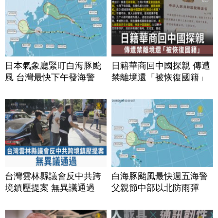
日本氣象廳緊盯白海豚颱
日籍華商回中國探親 傳遭
風 台灣最快下午發海警
禁離境還「被恢復國籍」
台灣雲林縣議會反中共跨
白海豚颱風最快週五海警
境鎮壓提案 無異議通過
父親節中部以北防雨彈