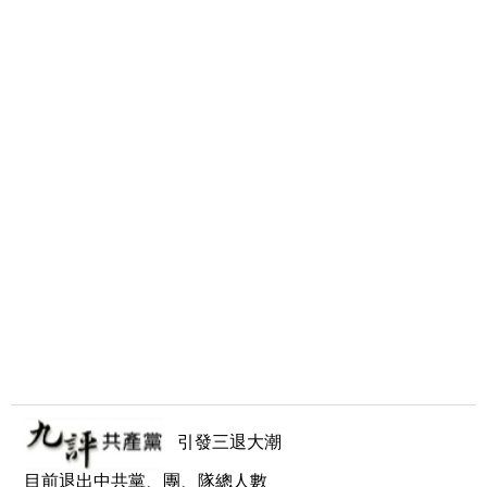
引發三退大潮
目前退出中共黨、團、隊總人數