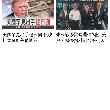
美國罕見出手穩日圓 反映
未來戰場聚焦通信韌性 美
川普政府美債問題
無人機優勢計劃台廠列入