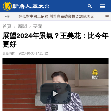
降低對中稀土依賴 川普宣布礦業投資20億美元
中東局勢
首頁
›
新聞
›
要聞
展望2024年景氣？王美花：比今年
更好
更新時間：2023-10-30 17:20:12