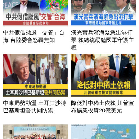
中共假借颱風「交管」台
漢光實兵濱海緊急出港打
海 台陸委會怒轟無知
擊 賴總統勗勉國軍守護主
權
中東局勢動盪 土耳其沙特
降低對中稀土依賴 川普宣
巴基斯坦誓共同防禦
布礦業投資20億美元