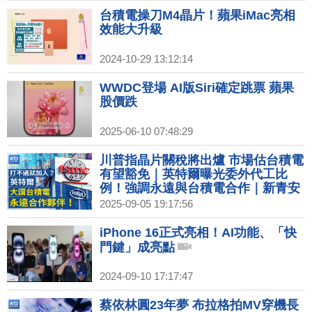
台積電操刀M4晶片！蘋果iMac亮相
效能大升級
2024-10-29 13:12:14
WWDC登場 AI版Siri確定跳票 蘋果
股價跌
2025-06-10 07:48:29
川普指晶片關稅將出爐 市場估台積電
有望豁免｜英特爾曝光委外代工比
例！強調永遠與台積電合作｜新青安
鬆綁有助緩解資金吃緊 金管會：不會
2025-09-05 19:17:56
讓炒房捲土重來｜縱橫時尚圈半世
紀！Armani創辦人辭世享耆壽91歲
iPhone 16正式亮相！AI功能、「快
門鍵」成亮點
2024-09-10 17:17:47
蔡依林圓23年夢 布拉格拍MV穿機長