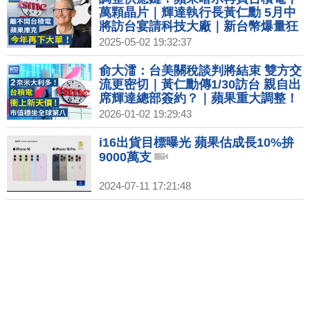
萬顆晶片｜輝達執行長黃仁勳 5月中
將訪台宴請科技大廠｜新台幣爆量狂
升9.53角！央行否認美施壓匯率傳聞
2025-05-02 19:32:37
俞大㵢：台美關稅談判將結束 雙方交
流更密切｜黃仁勳傳1/30訪台 親自出
席輝達總部簽約？｜蘋果重大調整！
2026年或不發表iPhone 18｜2026超
2026-01-02 19:29:43
級獨角獸IPO潮！SpaceX、OpenAI
拚兆元身價
i16出貨目標曝光 蘋果估成長10%拚
9000萬支
2024-07-11 17:21:48