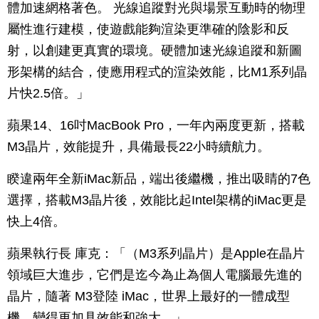
體加速網格著色。 光線追蹤對光與場景互動時的物理
屬性進行建模，使遊戲能夠渲染更準確的陰影和反
射，以創建更真實的環境。硬體加速光線追蹤和新圖
形架構的結合，使應用程式的渲染效能，比M1系列晶
片快2.5倍。」
蘋果14、16吋MacBook Pro，一年內兩度更新，搭載
M3晶片，效能提升，具備最長22小時續航力。
睽違兩年全新iMac新品，端出後繼機，推出吸睛的7色
選擇，搭載M3晶片後，效能比起Intel架構的iMac更是
快上4倍。
蘋果執行長 庫克：「（M3系列晶片）是Apple在晶片
領域巨大進步，它們是迄今為止為個人電腦最先進的
晶片，隨著 M3登陸 iMac，世界上最好的一體成型
機，變得更加具效能和強大。」