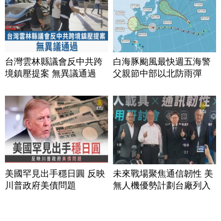
台灣雲林縣議會反中共跨
白海豚颱風最快週五海警
境鎮壓提案 無異議通過
父親節中部以北防雨彈
美國罕見出手穩日圓 反映
未來戰場聚焦通信韌性 美
川普政府美債問題
無人機優勢計劃台廠列入