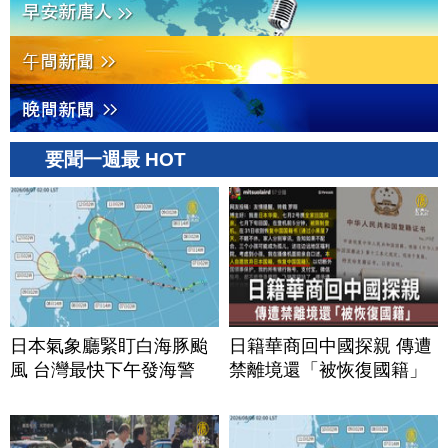
要聞一週最 HOT
日本氣象廳緊盯白海豚颱
日籍華商回中國探親 傳遭
風 台灣最快下午發海警
禁離境還「被恢復國籍」