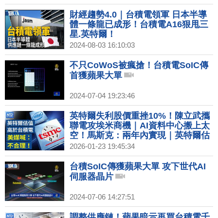
財經趨勢4.0｜台積電領軍 日本半導
體一條龍已成形！台積電A16狠甩三
星.英特爾！
2024-08-03 16:10:03
不只CoWoS被瘋搶！台積電SoIC傳
首獲蘋果大單
2024-07-04 19:23:46
英特爾失利股價重挫10%！陳立武攜
聯電攻埃米商機｜AI資料中心搬上太
空！馬斯克：兩年內實現｜英特爾估
值比台積電高 外媒喊：不合理！｜美
2026-01-23 19:45:34
台企業盈利推升！外銀：股市非泡沫
黃金上看5350美元
台積SoIC傳獲蘋果大單 攻下世代AI
伺服器晶片
2024-07-06 14:27:51
調整供應鏈！蘋果暗示再買台積電千