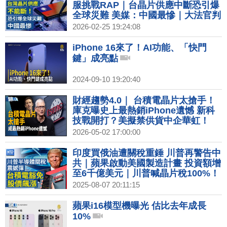
服挑戰RAP｜台晶片供應中斷恐引爆
全球災難 美媒：中國最慘｜大法官判
對等關稅無效！川普國情咨文藏玄
2026-02-25 19:24:08
機？｜台採購美天然氣有意增加 中
油：長期占比達3成
iPhone 16來了！AI功能、「快門
鍵」成亮點
2024-09-10 19:20:40
財經趨勢4.0｜ 台積電晶片太搶手！
庫克曝史上最熱銷iPhone遺憾 新科
技戰開打？美擬禁供貨中企華虹！
2026-05-02 17:00:00
印度買俄油遭關稅重錘 川普再警告中
共｜蘋果啟動美國製造計畫 投資額增
至6千億美元｜川普喊晶片稅100%！
台積電豁免 股價飆漲｜台積電洩密案
2025-08-07 20:11:15
東京威力科創：配合調查
蘋果i16模型機曝光 估比去年成長
10%