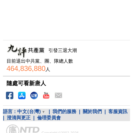
引發三退大潮
目前退出中共黨、團、隊總人數
464,836,880
人
隨處可看新唐人
語言：
中文(台灣)
|
我們的服務
|
關於我們
|
客服資訊
|
澄清與更正
|
倫理委員會