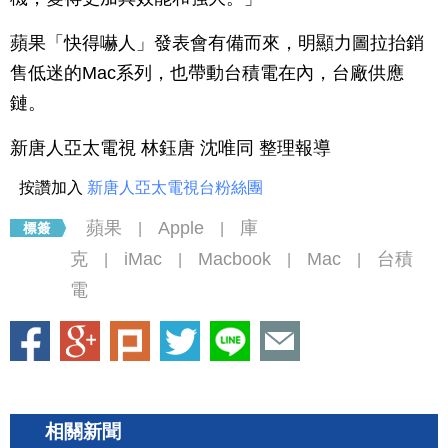
蘋果「快得嚇人」發表會有備而來，明顯力圖拉抬銷
售低迷的Mac系列，也帶動台積電在內，台廠供應
鏈。
新唐人亞太電視 林鈺唐 沈唯同 整理報導
按讚加入
新唐人亞太電視台粉絲團
蘋果
Apple
庫
|
|
克
iMac
Macbook
Mac
台積
|
|
|
|
電
相關新聞