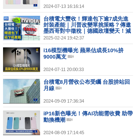
2024-07-13 16:16:14
台積電大豐收！輝達包下逾7成先進
封裝產能｜川普改變單挑策略？傳邀
墨西哥對中徵稅｜德國政壇變天！減
稅改革、能源政策受矚｜蘋果首喊返
2025-02-24 19:42:37
美生產！ iPhone價格漲定了？
i16模型機曝光 蘋果估成長10%拚
9000萬支
2024-07-11 20:00:33
台積電8月營收公布受矚 台股拚站回
月線
2024-09-09 17:36:34
iP16新色曝光！傳AI功能需收費 助帶
動換機潮
2024-08-09 17:14:45