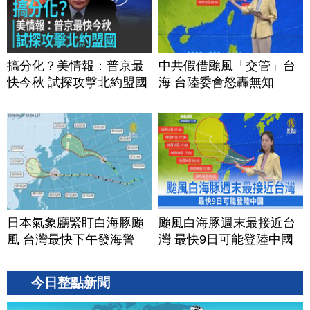
搞分化？美情報：普京最
中共假借颱風「交管」台
快今秋 試探攻擊北約盟國
海 台陸委會怒轟無知
日本氣象廳緊盯白海豚颱
颱風白海豚週末最接近台
風 台灣最快下午發海警
灣 最快9日可能登陸中國
今日整點新聞