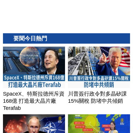
要聞今日熱門
SpaceX、特斯拉德州斥資
川普簽行政令對多晶矽課
168億 打造最大晶片廠
15%關稅 防堵中共傾銷
Terafab