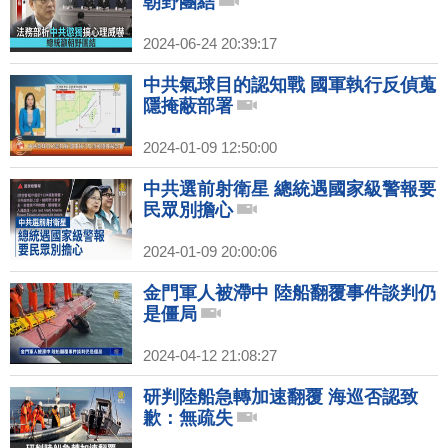
朝野團結
2024-06-24 20:39:17
中共氣球目的認知戰 國軍執行反偵蒐
隱掩蔽部署
2024-01-09 12:50:00
中共選前射衛星 總統遇國家級警報要
民眾別擔心
2024-01-09 20:00:06
金門軍人被滯中 陸船翻覆事件談判仍
是僵局
2024-04-12 21:08:27
研判陸船急轉加速翻覆 海巡否認致
歉：無疏失