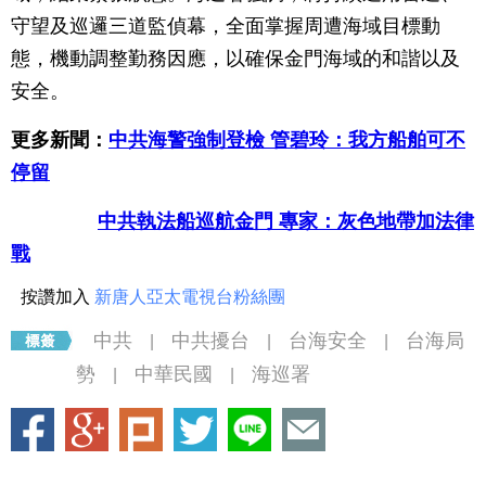
守望及巡邏三道監偵幕，全面掌握周遭海域目標動
態，機動調整勤務因應，以確保金門海域的和諧以及
安全。
更多新聞：
中共海警強制登檢 管碧玲：我方船舶可不
停留
中共執法船巡航金門 專家：灰色地帶加法律
戰
按讚加入
新唐人亞太電視台粉絲團
中共
中共擾台
台海安全
台海局
|
|
|
勢
中華民國
海巡署
|
|