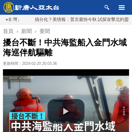
台灣」
搞分化？美情報：普京最快今秋 試探攻擊北約盟國
首頁
›
新聞
›
要聞
擾台不斷！中共海監船入金門水域
海巡伴航驅離
更新時間：2024-02-20 20:03:36