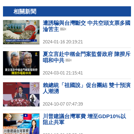
相關新聞
遭誘騙與台灣斷交 中共空頭支票多國
淪苦主
2024-01-16 20:19:21
夏立言赴中稱金門案監督政府 陳揆斥
唱和中共
2024-03-01 21:15:41
賴總統「祖國說」促台團結 雙十預演
人潮湧
2024-10-07 07:47:39
川普建議台灣軍費 增至GDP10%以
阻止共軍