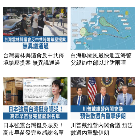
台灣雲林縣議會反中共跨
白海豚颱風最快週五海警
境鎮壓提案 無異議通過
父親節中部以北防雨彈
日本強震台灣挺身賑災！
川普戴維營內閣會議 預告
高市早苗發完整感謝名單
數週內重擊伊朗