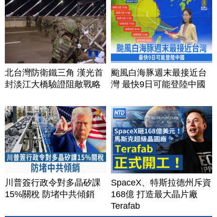
北台灣防衛鐵三角 漢光首
颱風白海豚週末最接近台
封淡江大橋驗證阻敵戰略
灣 最快9日可能登陸中國
川普簽行政令對多晶矽課
SpaceX、特斯拉德州斥資
15%關稅 防堵中共傾銷
168億 打造最大晶片廠
Terafab