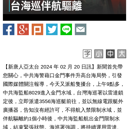
【新唐人亞太台 2024 年 02 月 20 日訊】新聞首先帶
您關心，中共海警藉口金門事件升高台海局勢，引發
國際媒體關注報導，今天又派船隻擾台，上午9點多，
中共海監船8029進入金門水域，台灣海巡署以雷達鎖
定後，立即派遣3556海巡艇前往，並以無線電跟艇外
廣播器，告知沒有經許可，不得航入禁限制水域，並
伴航驅離約1個小時後，中共海監船航出金門限制水
域，結束緊張狀態。海巡署強調，將持續運用雷達、