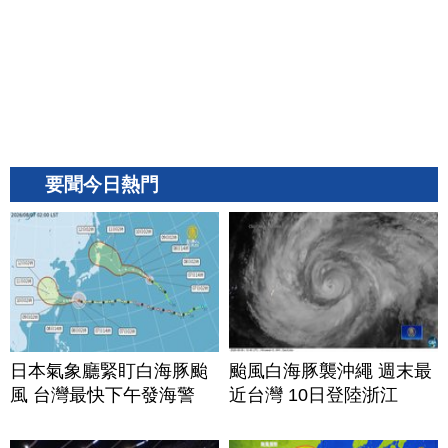
要聞今日熱門
日本氣象廳緊盯白海豚颱
颱風白海豚襲沖繩 週末最
風 台灣最快下午發海警
近台灣 10日登陸浙江