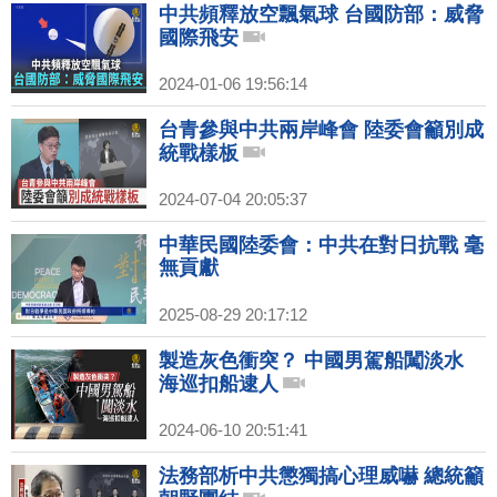
中共頻釋放空飄氣球 台國防部：威脅
國際飛安
2024-01-06 19:56:14
台青參與中共兩岸峰會 陸委會籲別成
統戰樣板
2024-07-04 20:05:37
中華民國陸委會：中共在對日抗戰 毫
無貢獻
2025-08-29 20:17:12
製造灰色衝突？ 中國男駕船闖淡水
海巡扣船逮人
2024-06-10 20:51:41
法務部析中共懲獨搞心理威嚇 總統籲