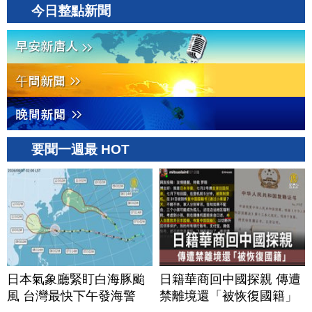
今日整點新聞
要聞一週最 HOT
日本氣象廳緊盯白海豚颱
日籍華商回中國探親 傳遭
風 台灣最快下午發海警
禁離境還「被恢復國籍」