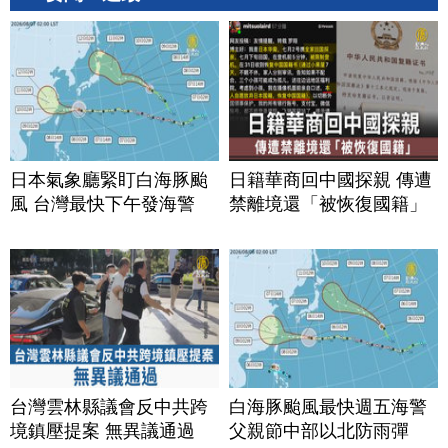
日本氣象廳緊盯白海豚颱
日籍華商回中國探親 傳遭
風 台灣最快下午發海警
禁離境還「被恢復國籍」
台灣雲林縣議會反中共跨
白海豚颱風最快週五海警
境鎮壓提案 無異議通過
父親節中部以北防雨彈