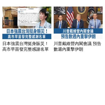
日本強震台灣挺身賑災！
川普戴維營內閣會議 預告
高市早苗發完整感謝名單
數週內重擊伊朗