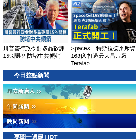
川普簽行政令對多晶矽課
SpaceX、特斯拉德州斥資
15%關稅 防堵中共傾銷
168億 打造最大晶片廠
Terafab
今日整點新聞
要聞一週最 HOT