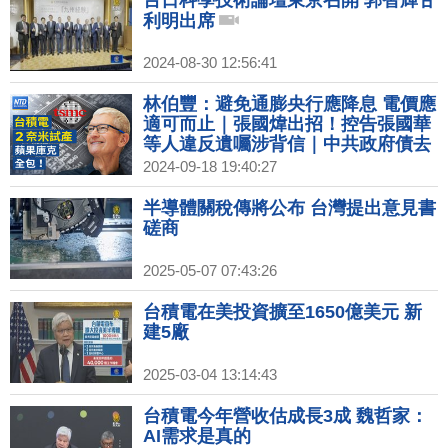
台日科學技術論壇東京召開 郭智輝甘
利明出席
2024-08-30 12:56:41
林伯豐：避免通膨央行應降息 電價應
適可而止｜張國煒出招！控告張國華
等人違反遺囑涉背信｜中共政府債去
年逾70兆 專家：債務將連環爆｜中國
2024-09-18 19:40:27
製DUV生產65奈米晶片扯8奈米 遭打
臉
半導體關稅傳將公布 台灣提出意見書
磋商
2025-05-07 07:43:26
台積電在美投資擴至1650億美元 新
建5廠
2025-03-04 13:14:43
台積電今年營收估成長3成 魏哲家：
AI需求是真的