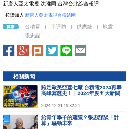
新唐人亞太電視 沈唯同 台灣台北綜合報導
按讚加入
新唐人亞太電視台粉絲團
台積電
半導體
供應鏈
地震
|
|
|
|
張忠謀
相關新聞
跨足歐美亞蓋七廠 台積電2024再攀
高峰寫歷史！｜2024年度五大新聞
2024-12-31 19:32:24
給青年學子的建議？張忠謀談「計
算」驅動未來