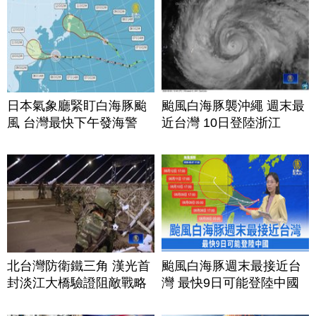
日本氣象廳緊盯白海豚颱
颱風白海豚襲沖繩 週末最
風 台灣最快下午發海警
近台灣 10日登陸浙江
北台灣防衛鐵三角 漢光首
颱風白海豚週末最接近台
封淡江大橋驗證阻敵戰略
灣 最快9日可能登陸中國