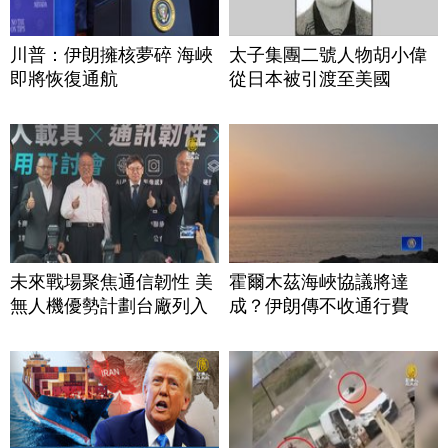
川普：伊朗擁核夢碎 海峽
太子集團二號人物胡小偉
即將恢復通航
從日本被引渡至美國
未來戰場聚焦通信韌性 美
霍爾木茲海峽協議將達
無人機優勢計劃台廠列入
成？伊朗傳不收通行費