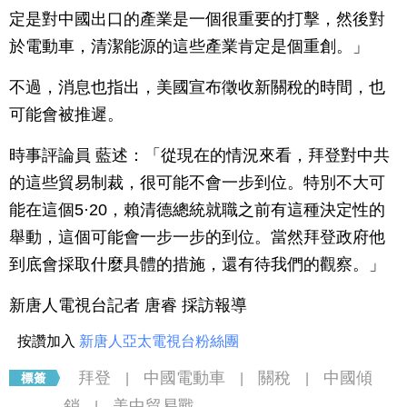
定是對中國出口的產業是一個很重要的打擊，然後對
於電動車，清潔能源的這些產業肯定是個重創。」
不過，消息也指出，美國宣布徵收新關稅的時間，也
可能會被推遲。
時事評論員 藍述：「從現在的情況來看，拜登對中共
的這些貿易制裁，很可能不會一步到位。特別不大可
能在這個5·20，賴清德總統就職之前有這種決定性的
舉動，這個可能會一步一步的到位。當然拜登政府他
到底會採取什麼具體的措施，還有待我們的觀察。」
新唐人電視台記者 唐睿 採訪報導
按讚加入
新唐人亞太電視台粉絲團
拜登
中國電動車
關稅
中國傾
|
|
|
銷
美中貿易戰
|