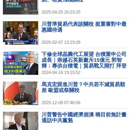
2025-04-25 20:23:25
川普準貿易代表談關稅 挺重審對中最
惠國待遇
2025-02-07 13:19:26
下修全球晶圓代工展望 台積重申公司
成長｜崇越石英新廠斥15億元 郭智
輝：專供台積電｜貿易戰又開打 拜登
擬提高陸鋼鋁關稅｜中國歐盟商會：
2024-04-18 19:15:52
歐中可能爆發全面貿易戰
馬克宏跟進川普？中共若不減貿易順
差 歐盟或祭關稅
2025-12-08 07:46:56
川普警告中國經濟崩潰 稱目前無計畫
通話中共黨魁