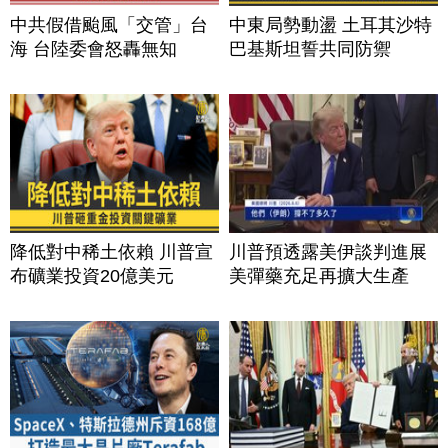
中共假借颱風「交管」台
中東局勢動盪 土耳其沙特
海 台陸委會怒轟無知
巴基斯坦誓共同防禦
降低對中稀土依賴 川普宣
川普預透露美伊談判進展
布礦業投資20億美元
美彈藥充足再擴大生產