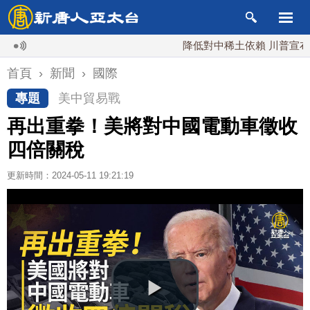
降低對中稀土依賴 川普宣布礦業投
首頁
›
新聞
›
國際
專題
美中貿易戰
再出重拳！美將對中國電動車徵收
四倍關稅
更新時間：2024-05-11 19:21:19