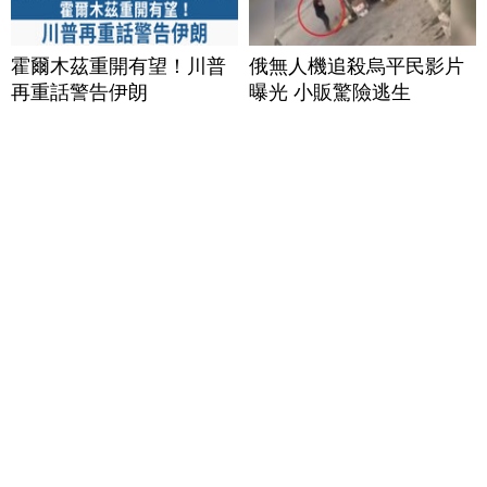
霍爾木茲重開有望！川普
俄無人機追殺烏平民影片
再重話警告伊朗
曝光 小販驚險逃生