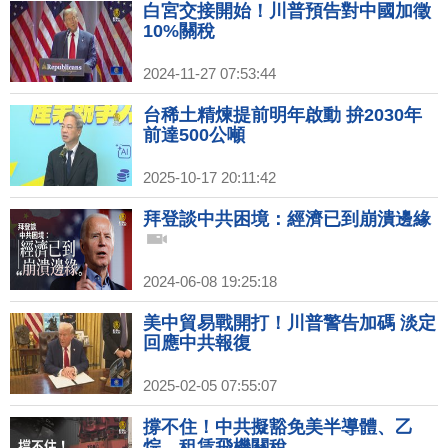
白宮交接開始！川普預告對中國加徵
10%關稅
2024-11-27 07:53:44
台稀土精煉提前明年啟動 拚2030年
前達500公噸
2025-10-17 20:11:42
拜登談中共困境：經濟已到崩潰邊緣
2024-06-08 19:25:18
美中貿易戰開打！川普警告加碼 淡定
回應中共報復
2025-02-05 07:55:07
撐不住！中共擬豁免美半導體、乙
烷、租賃飛機關稅