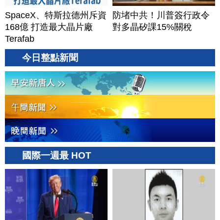
SpaceX、特斯拉德州斥資
防堵中共！川普簽行政令
168億 打造最大晶片廠
對多晶矽課15%關稅
Terafab
今日整點新聞
國際一週最 HOT