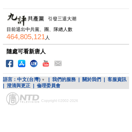
引發三退大潮
目前退出中共黨、團、隊總人數
464,805,121
人
隨處可看新唐人
語言：
中文(台灣)
|
我們的服務
|
關於我們
|
客服資訊
|
澄清與更正
|
倫理委員會
Copyright ©2002-2026