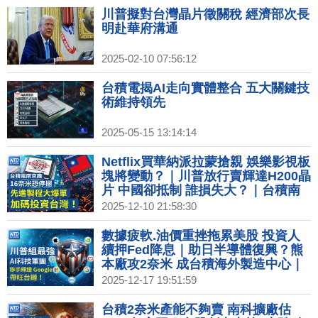
川普擬對台灣晶片徵關稅 經濟部次長
明赴華府溝通
2025-02-10 07:56:12
台積電揭AI走向實體整合 五大關鍵技
術維持領先
2025-05-15 13:14:14
Netflix買華納派拉蒙搶親 娛樂影視板
塊將變動？｜川普放行賣輝達H200晶
片 中國卻抵制 誰損失大？｜台積南
京廠VEU年底美撤銷 先進製程加碼投
2025-12-10 21:58:30
資台南｜台手搖飲進駐美國一級戰區
K型經濟衝擊消費力？
數據疲軟.油價重挫拖累美股 投資人
續押Fed降息｜助日半導體復興？熊
本廠攻2奈米 成台積海外製造中心｜
台灣僅23%商品遭課稅 美主要貿易夥
2025-12-17 19:51:59
伴中最低｜中國零售數據創疫情來新
低 商場冷清關門倒閉｜北極圈芬蘭聖
台積2奈米產能不夠賣 南科擴廠估