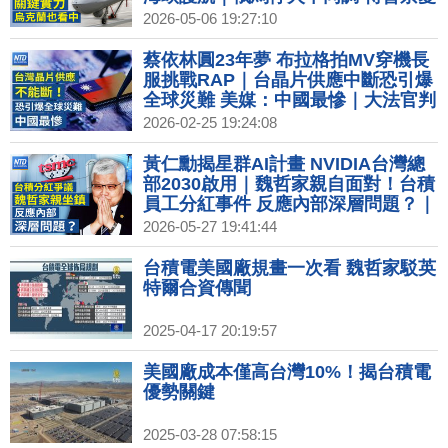
暗殺 躲地堡升級安保｜投資美國再加
2026-05-06 19:27:10
碼？台積高層：為新機會做好準備｜
美網紅發起全民買下Spirit航空 不到
蔡依林圓23年夢 布拉格拍MV穿機長
一週集資破億
服挑戰RAP｜台晶片供應中斷恐引爆
全球災難 美媒：中國最慘｜大法官判
對等關稅無效！川普國情咨文藏玄
2026-02-25 19:24:08
機？｜台採購美天然氣有意增加 中
油：長期占比達3成
黃仁勳揭星群AI計畫 NVIDIA台灣總
部2030啟用｜魏哲家親自面對！台積
員工分紅事件 反應內部深層問題？｜
三星勞資達成分紅協議 工會拍板40萬
2026-05-27 19:41:44
美元獎金｜調查：高德地圖APP讀個
資傳中 愛奇藝、B站都上榜｜改寫戰
台積電美國廠規畫一次看 魏哲家駁英
爭規則！星鏈伊朗戰場立奇功 費用暴
特爾合資傳聞
漲5倍
2025-04-17 20:19:57
美國廠成本僅高台灣10%！揭台積電
優勢關鍵
2025-03-28 07:58:15