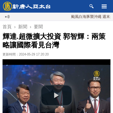
颱風白海豚襲沖繩 週末最近台灣
首頁
›
新聞
›
要聞
輝達.超微擴大投資 郭智輝：兩策
略讓國際看見台灣
更新時間：2024-05-29 17:20:20