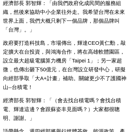
經濟部長 郭智輝：「由我們政府化成民間的服務組
織，然後來協助中小企業往外走。我希望台灣在未來
世界上面，我們大概只剩下一個品牌，那個品牌叫
「台灣」。」
政府要打造科技島，市場傳出，輝達CEO黃仁勳，敲
定擴大在台投資，與鴻海合作，將在高雄軟體園區，
設立最大超級電腦算力機房「Taipei 1」；另一家超
微，也傳出砸下50億元，在台灣設立研發中心，研擬
向經部爭取「大A+計畫」補助。關鍵更少不了護國神
山--台積電！
經濟部長 郭智輝：「（會去找台積電嗎？會找台積
電、輝達這邊？會跟蘇姿丰見面嗎？）大家都很聰
明、謝謝。」
語帶懸念，週四經部將舉行媒體茶敘，能源政策、產