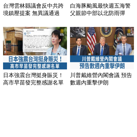
台灣雲林縣議會反中共跨
白海豚颱風最快週五海警
境鎮壓提案 無異議通過
父親節中部以北防雨彈
日本強震台灣挺身賑災！
川普戴維營內閣會議 預告
高市早苗發完整感謝名單
數週內重擊伊朗