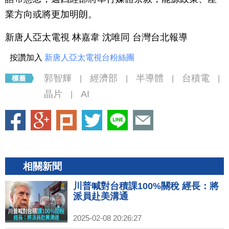
業方向或將更加明朗。
新唐人亞太電視 林嘉韋 沈唯同 台灣台北報導
按讚加入
新唐人亞太電視台粉絲團
郭智輝
經濟部
半導體
台積電
|
|
|
|
晶片
AI
|
相關新聞
川普喊對台積課100%關稅 經長：將
派員赴美溝通
2025-02-08 20:26:27