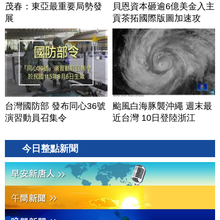
茂春：東亞最重要局勢發
貝恩資本砸逾6億美金入主
展
貢茶拓國際版圖加速攻
美？｜#財經新聞｜
20260806(四)
台灣國防部 發布同心36號
颱風白海豚襲沖繩 週末最
演習動員召集令
近台灣 10日登陸浙江
今日整點新聞