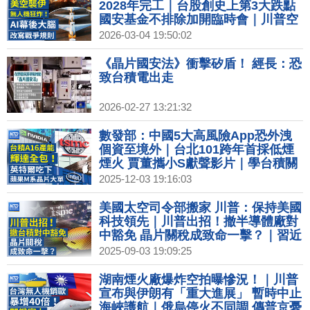
誕老人村 聖誕老人啟程送祝福
2028年完工｜台股創史上第3大跌點
國安基金不排除加開臨時會｜川普空
襲伊朗借助AI 演算法致勝重塑戰爭格
2026-03-04 19:50:02
局？｜印石油庫存將見底 川普擬派美
軍護荷莫茲海峽油輪｜打伊朗投擲2
《晶片國安法》衝擊矽盾！ 經長：恐
千枚炸彈 白宮召見國防產業高層
致台積電出走
2026-02-27 13:21:32
數發部：中國5大高風險App恐外洩
個資至境外｜台北101跨年首採低煙
煙火 賈董攜小S獻聲影片｜學台積關
鍵優勢？英特爾擁美國製造 將改變代
2025-12-03 19:16:03
工生態？｜東京威力科創遭台檢起訴
涉未防員工竊取台積技術
美國太空司令部搬家 川普：保持美國
科技領先｜川普出招！撤半導體廠對
中豁免 晶片關稅成致命一擊？｜習近
平白送20億給成員國 引輿論炮轟｜數
2025-09-03 19:09:25
發部：3條國際海纜斷線 EAC2斷在
菲星之間
湖南煙火廠爆炸空拍曝慘況！｜川普
宣布與伊朗有「重大進展」 暫時中止
海峽護航｜俄烏停火不同調 傳普京憂