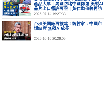
產品大單｜馬國防堵中國轉運 美製AI
晶片出口需許可證｜黃仁勳傳將再訪
中 美兩黨議員籲勿見共軍關聯企業｜
2025-07-14 19:27:38
台灣首座超級電池工廠起火釀死傷
台積美國廠再擴建！魏哲家：中國市
場缺席 無礙AI成長
2025-10-16 20:26:05