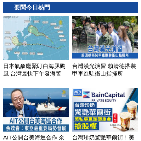
要聞今日熱門
日本氣象廳緊盯白海豚颱
台灣漢光演習 賴清德搭裝
風 台灣最快下午發海警
甲車進駐衡山指揮所
AIT公開台美海巡合作 余
台灣珍奶驚艷華爾街！美