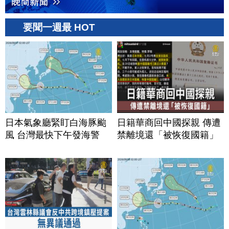
要聞一週最 HOT
日本氣象廳緊盯白海豚颱
日籍華商回中國探親 傳遭
風 台灣最快下午發海警
禁離境還「被恢復國籍」