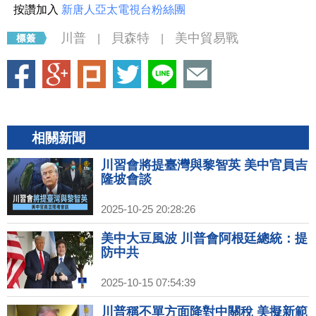
按讚加入
新唐人亞太電視台粉絲團
川普
貝森特
美中貿易戰
|
|
相關新聞
川習會將提臺灣與黎智英 美中官員吉
隆坡會談
2025-10-25 20:28:26
美中大豆風波 川普會阿根廷總統：提
防中共
2025-10-15 07:54:39
川普稱不單方面降對中關稅 美擬新範