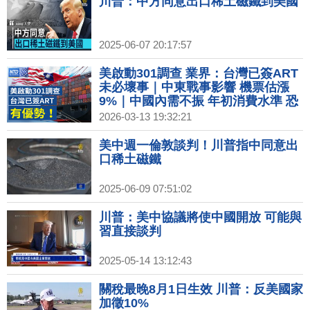
川普：中方同意出口稀土磁鐵到美國
2025-06-07 20:17:57
美啟動301調查 業界：台灣已簽ART
未必壞事｜中東戰事影響 機票估漲
9%｜中國內需不振 年初消費水準 恐
創疫情後新低｜川普豁免全球1個月
2026-03-13 19:32:21
內買俄油 已裝船限定
美中週一倫敦談判！川普指中同意出
口稀土磁鐵
2025-06-09 07:51:02
川普：美中協議將使中國開放 可能與
習直接談判
2025-05-14 13:12:43
關稅最晚8月1日生效 川普：反美國家
加徵10%