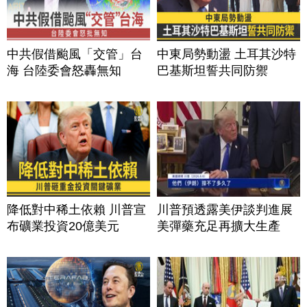
中共假借颱風「交管」台
中東局勢動盪 土耳其沙特
海 台陸委會怒轟無知
巴基斯坦誓共同防禦
降低對中稀土依賴 川普宣
川普預透露美伊談判進展
布礦業投資20億美元
美彈藥充足再擴大生產