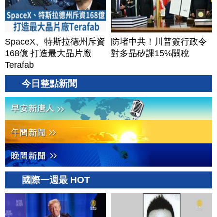
SpaceX、特斯拉德州斥資
防堵中共！川普簽行政令
168億 打造最大晶片廠
對多晶矽課15%關稅
Terafab
今日整點新聞
國際一週最 HOT