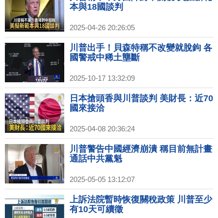
本與18國談判
2025-04-26 20:26:05
川普出手！貝森特稱不改變就脫鉤 各
國警戒中稀土壟斷
2025-10-17 13:32:09
日本搶頭香與川普談判 美財長：近70
國來接洽
2025-04-08 20:36:24
川普警告中國經濟崩潰 稱目前無計畫
通話中共黨魁
2025-05-05 13:12:07
上訴法院暫時恢復關稅政策 川普至少
有10天可續徵