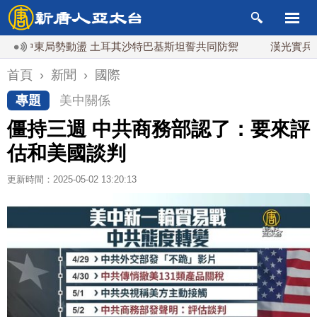
中東局勢動盪 土耳其沙特巴基斯坦誓共同防禦
漢光實兵濱海緊
首頁
›
新聞
›
國際
專題
美中關係
僵持三週 中共商務部認了：要來評
估和美國談判
更新時間：2025-05-02 13:20:13