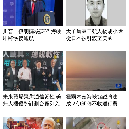
川普：伊朗擁核夢碎 海峽
太子集團二號人物胡小偉
即將恢復通航
從日本被引渡至美國
未來戰場聚焦通信韌性 美
霍爾木茲海峽協議將達
無人機優勢計劃台廠列入
成？伊朗傳不收通行費