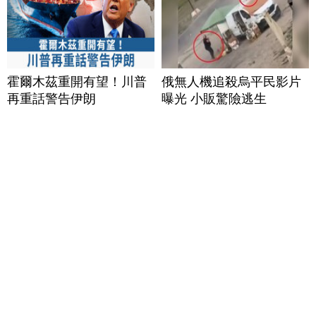
霍爾木茲重開有望！川普
俄無人機追殺烏平民影片
再重話警告伊朗
曝光 小販驚險逃生