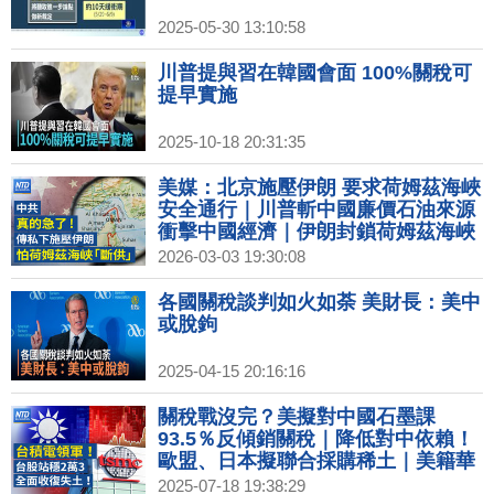
2025-05-30 13:10:58
川普提與習在韓國會面 100%關稅可
提早實施
2025-10-18 20:31:35
美媒：北京施壓伊朗 要求荷姆茲海峽
安全通行｜川普斬中國廉價石油來源
衝擊中國經濟｜伊朗封鎖荷姆茲海峽
台日韓能源曝險加劇｜美擬推輝達
2026-03-03 19:30:08
H200限購令 單一中企上限7.5萬顆│#
財經新聞│20260303
各國關稅談判如火如荼 美財長：美中
或脫鉤
2025-04-15 20:16:16
關稅戰沒完？美擬對中國石墨課
93.5％反傾銷關稅｜降低對中依賴！
歐盟、日本擬聯合採購稀土｜美籍華
裔高管遭限制出境！富國銀行暫停員
2025-07-18 19:38:29