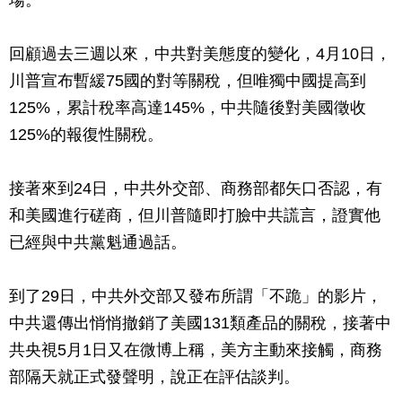
回顧過去三週以來，中共對美態度的變化，4月10日，
川普宣布暫緩75國的對等關稅，但唯獨中國提高到
125%，累計稅率高達145%，中共隨後對美國徵收
125%的報復性關稅。
接著來到24日，中共外交部、商務部都矢口否認，有
和美國進行磋商，但川普隨即打臉中共謊言，證實他
已經與中共黨魁通過話。
到了29日，中共外交部又發布所謂「不跪」的影片，
中共還傳出悄悄撤銷了美國131類產品的關稅，接著中
共央視5月1日又在微博上稱，美方主動來接觸，商務
部隔天就正式發聲明，說正在評估談判。