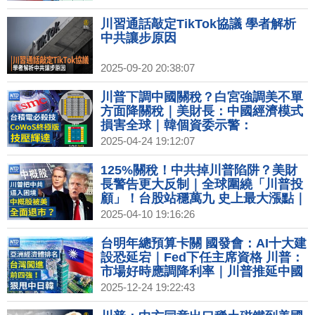
工赴中｜Uber斥資逾3億美元 打入無
人計程車戰局
川習通話敲定TikTok協議 學者解析
中共讓步原因
2025-09-20 20:38:07
川普下調中國關稅？白宮強調美不單
方面降關稅｜美財長：中國經濟模式
損害全球｜韓個資委示警：
DeepSeek私自移轉用戶資訊｜台積
2025-04-24 19:12:07
電揭SoW-X技術2027年量產
125%關稅！中共掉川普陷阱？美財
長警告更大反制｜全球圍繞「川普投
顧」！台股站穩萬九 史上最大漲點｜
鴻海將在日本開賣多款EV ｜光陽震
2025-04-10 19:16:26
撼彈!董座柯勝峯請辭
台明年總預算卡關 國發會：AI十大建
設恐延宕｜Fed下任主席資格 川普：
市場好時應調降利率｜川普推延中國
晶片關稅有盤算？AI戰略布局狠甩中
2025-12-24 19:22:43
｜日升息中為何焦慮？謝金河：房產
泡沫調整才要開始