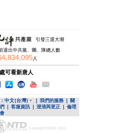
引發三退大潮
前退出中共黨、團、隊總人數
64,834,095
人
處可看新唐人
：
中文(台灣)
|
我們的服務
|
關
們
|
客服資訊
|
澄清與更正
|
倫理
會
Copyright ©2002-2026