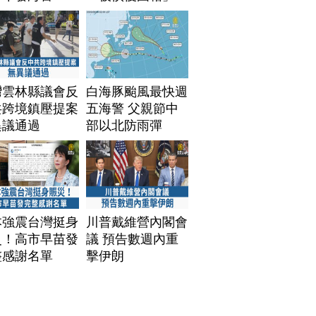
灣雲林縣議會反
白海豚颱風最快週
共跨境鎮壓提案
五海警 父親節中
異議通過
部以北防雨彈
本強震台灣挺身
川普戴維營內閣會
災！高市早苗發
議 預告數週內重
整感謝名單
擊伊朗