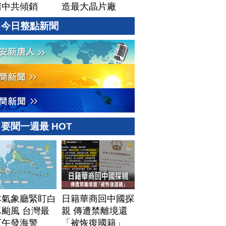
堵中共傾銷
造最大晶片廠
Terafab
今日整點新聞
要聞一週最 HOT
本氣象廳緊盯白
日籍華商回中國探
颱風 台灣最
親 傳遭禁離境還
下午發海警
「被恢復國籍」