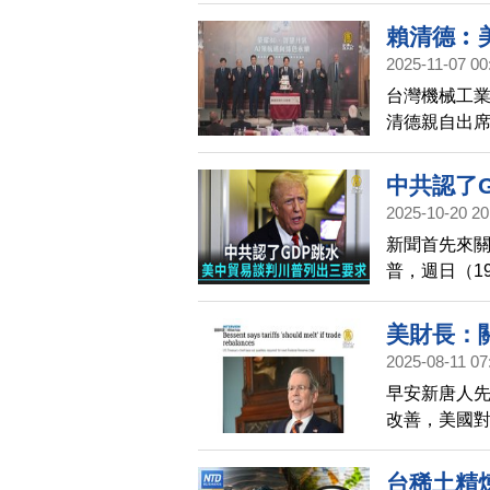
煉技術，時間
賴清德︰
目標。
2025-11-07 00
台灣機械工業
清德親自出
普總統如果
中共認了
2025-10-20 20
新聞首先來關
普，週日（1
美中貿易關
局，公告中國
美財長：
2025-08-11 07
早安新唐人
改善，美國
對日本經濟
在10月底前
台稀土精煉