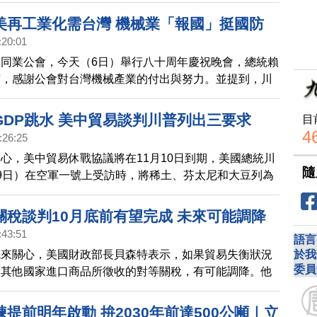
點也將提前，希望在2030年前，能達成三分之一的需求
美再工業化需台灣 機械業「報國」挺國防
:20:01
同業公會，今天（6日）舉行八十周年慶祝晚會，總統賴
席，感謝公會對台灣機械產業的付出與努力。並提到，川
要讓美國成功再工業化，就需要台灣這群英雄。
GDP跳水 美中貿易談判川普列出三要求
目
4
:26:25
心，美中貿易休戰協議將在11月10日到期，美國總統川
隨
9日）在空軍一號上受訪時，將稀土、芬太尼和大豆列為
係的首要議題。而就在中共四中全會召開之際，中共統計
GDP已經不保5，承認是受到美國關稅影響。
關稅談判10月底前有望完成 未來可能調降
:43:51
語言
於我
先來關心，美國財政部長貝森特表示，如果貿易失衡狀況
委員
對其他國家進口商品所徵收的對等關稅，有可能調降。他
新聞表示，與尚未達成協議的國家持續談判的進展，應該
可以大致完成。
提前明年啟動 拚2030年前達500公噸｜立