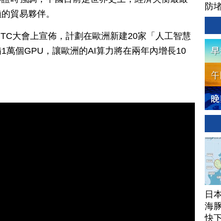
防
賴的貿易夥伴。
GTC大會上宣佈，計劃在歐洲新建20家「人工智慧
萬個GPU，讓歐洲的AI算力將在兩年內增長10
日
海豚
快