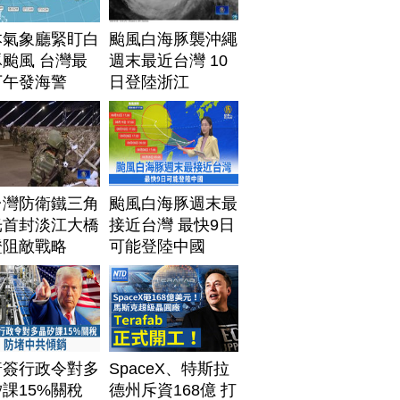
本氣象廳緊盯白
颱風白海豚襲沖繩
颱風 台灣最
週末最近台灣 10
下午發海警
日登陸浙江
台灣防衛鐵三角
颱風白海豚週末最
光首封淡江大橋
接近台灣 最快9日
證阻敵戰略
可能登陸中國
普簽行政令對多
SpaceX、特斯拉
課15%關稅
德州斥資168億 打