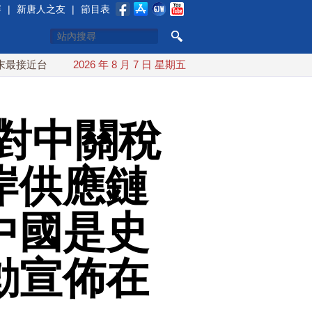
賽
|
新唐人之友
|
節目表
灣 最快9日可能登陸中國
2026 年 8 月 7 日 星期五
台灣漢光首結合城鎮演習 AIT連續
對中關稅
岸供應鏈
中國是史
勳宣佈在