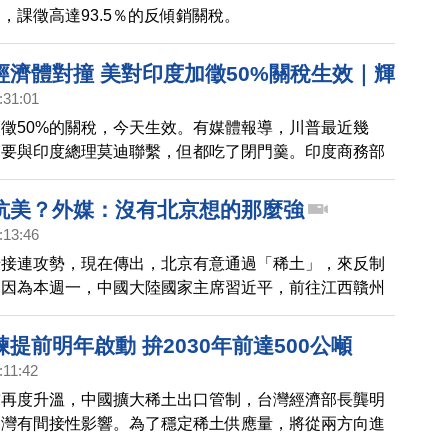
，課徵高達93.5％的反傾銷關稅。
美元 打入無人計程車戰局
經濟體對撞 美對印度加徵50%關稅生效｜輝
:31:01
部將動工 李四川：黃仁勳盼明年5月｜中共
徵50%的關稅，今天生效。有媒體報導，川普最近幾
不放 川普握有「致命王牌」何時出招？｜台
圖要與印度總理莫迪聯繫，但都吃了閉門羹。印度商務部
應藝文活動！打造ESG文化影響力
政府不指望美方降低或推遲關稅，將為受到影響的出口
政支持。
抗美？外媒：沒有北京想的那麼強
:13:46
普接連攻勢，現在傳出，北京有意通過「稀土」，來反制
是因為本週一，中國大陸國家主席習近平，前往江西贛州
土產業，美中貿易談判中的北京代表，中國副總理劉鶴，
，引發了市場對中國將打「稀土牌」的聯想。
提前明年啟動 拚2030年前達500公噸
:11:42
突再度升溫，中國擴大稀土出口管制，台灣經濟部長龔明
台灣有間接性影響。為了穩定稀土供應量，將從兩方向進
表示，除了配合美國、日本等國措施，台灣發展回收再精