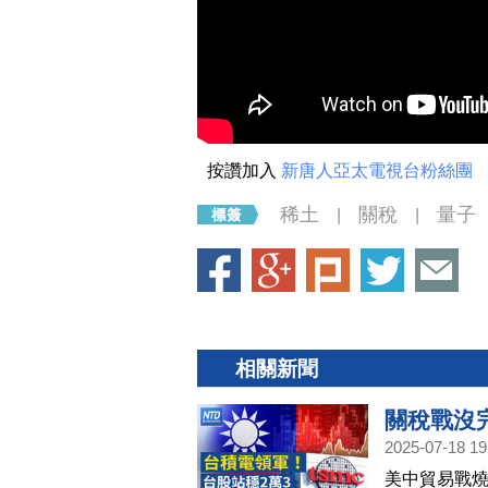
按讚加入
新唐人亞太電視台粉絲團
稀土
關稅
量子
|
|
相關新聞
關稅戰沒
2025-07-18 19
降低對中
美中貿易戰
裔高管遭