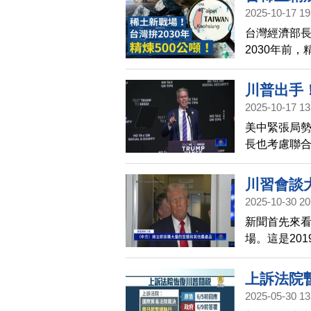
2025-10-17 19
法院三讀
台灣經濟部
逝！長榮航
2030年前
大利精品
金1萬元，1
旬就能領到1
川普出手
午，由總經
2025-10-17 13
斷
歉。 「時尚
美中緊張局勢
會主席宣告，
長也考慮聯
馬索奇，接
川習會談
2025-10-30 20
新聞首先來
場。這是20
人再度會談
上訴法院
2025-05-30 13