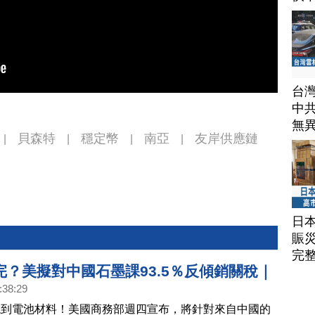
台
中
無
貝森特
穩定幣
南亞
友岸供應鏈
|
|
|
|
日
賑
完
完？美擬對中國石墨課93.5％反傾銷關稅｜
:38:29
依賴！歐盟、日本擬聯合採購稀土｜美籍華
燒到電池材料！美國商務部週四宣布，將針對來自中國的
限制出境！富國銀行暫停員工赴中｜Uber斥