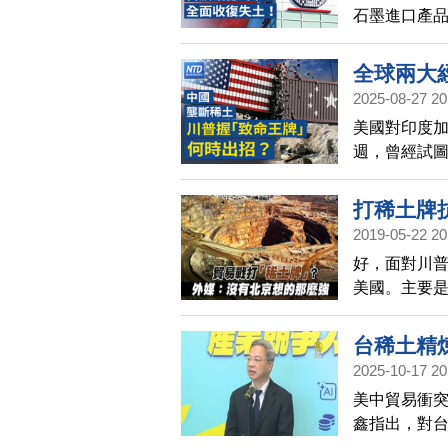
石墨進口產品
資逾3億
全球兩大
2025-08-27 20
達台灣總
美國對印度加
壟斷稀土
週，曾經試
灣企業響
官員表示，
商，提供財
打稀土牌
2019-05-22 20
好，面對川
美國。主要
市，考察稀
也同行考察
台稀土精煉
2025-10-17 20
美中貿易衝
鑫指出，對
行。龔明鑫