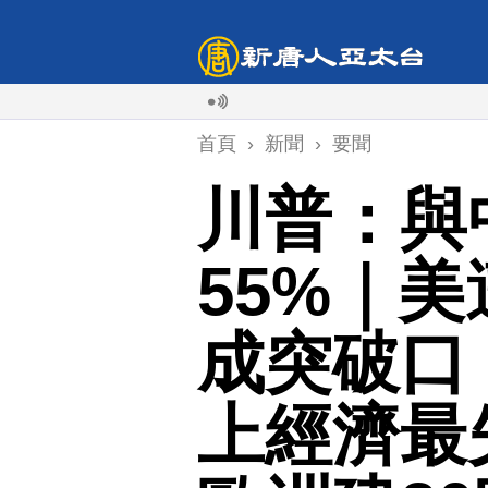
首頁
›
新聞
›
要聞
川普：與
55%｜
成突破口
上經濟最