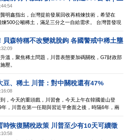
:44:54
通過 普發1萬元 首批下月入帳｜空服員猝
長龔明鑫指出，台灣提前發展回收再精煉技術，希望在
對外致歉｜馬索奇接Armani全球CEO 義
，精煉500公噸稀土，滿足三分之一自給需求。 台灣普發現
帝國翻新頁
7日上午在院會三讀通過。財政部近日表示，最快11月上
萬元。 長榮航空驚傳員工不幸死亡。長榮航空週五下
！貝森特稱不改變就脫鉤 各國警戒中稀土壟
理孫嘉明，率領主管親上火線，並向家屬與外界鞠躬道
:32:09
之王」喬治‧亞曼尼，逝世不久。這個精品時尚帝國，董事
升溫，聚焦稀土問題，川普表態要加碼關稅，G7財政部
集團迎來新的總舵手，由35年資歷的時尚老將，朱塞佩‧
合施壓。
任亞曼尼全球執行長。
大豆、稀土 川普：對中關稅還有47%
:16:08
看到，今天的重頭戲，川習會，今天上午在韓國釜山登
19年，川普在第一任期與習近平會面之後，時隔6年，兩
。我們的韓國記者，也親自到現場，為您報導。
暫時恢復關稅政策 川普至少有10天可續徵
:10:58