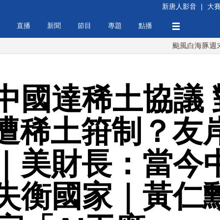
新唐人影音
|
大
直播
新聞
節目
專題
點播
颱風白海豚週末最接近台
中國達稀土協議 
美遭稀土箝制？友
｜美財長：當今
失衡國家｜黃仁