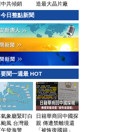
堵中共傾銷
造最大晶片廠
Terafab
今日整點新聞
要聞一週最 HOT
本氣象廳緊盯白
日籍華商回中國探
颱風 台灣最
親 傳遭禁離境還
下午發海警
「被恢復國籍」