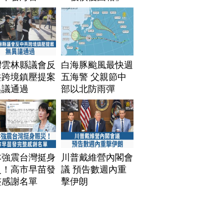
灣雲林縣議會反
白海豚颱風最快週
共跨境鎮壓提案
五海警 父親節中
異議通過
部以北防雨彈
本強震台灣挺身
川普戴維營內閣會
災！高市早苗發
議 預告數週內重
整感謝名單
擊伊朗