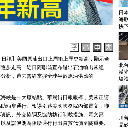
日
海豚
快
月 30 日訊】美國原油出口上周衝上歷史新高，顯示全
北
舊逐步走高，近日阿聯酋宣布退出石油輸出國組
漢
界分析，過去曾經掌握全球半數原油供應的
驗
茲海峽是一大癥結點。華爾街日報報導，美國正請
協助船隻通行。報導引述美國國務院內部電文，聯
享資訊、外交協調及協助執行制裁措施。電文寫
川
，以及讓伊朗為阻礙通行付出實質代價至關重要。
晶矽