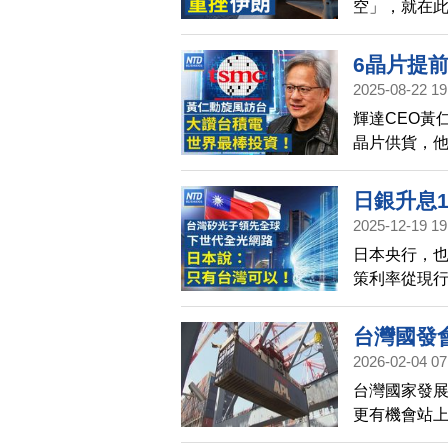
空」，就在
成本自殺
劃」，揚言
響，能源價
6晶片提前
壞。
2025-08-22 19
官員：川
輝達CEO黃
年會告別
晶片供貨，他
將改組！
得那些獲得
光等企業的股
日銀升息1
美東週五上午
2025-12-19 19
「創世紀任
策框架傳出將
日本央行，也
賴清德：2
點預計落在8
策利率從現行的
場齊發！日
鑫，預計將
年來最高利
台灣國發會
2026-02-04 07
勢
台灣國家發展
更有機會站上
的競爭優勢