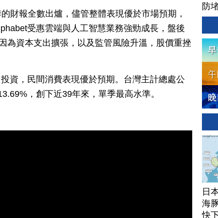
防
季的財報全數出爐，儘管整體表現優於市場預期，
phabet受惠雲端與人工智慧業務強勁成長，盤後
ta因為資本支出擴張，以及監管風險升溫，股價重挫
、投資，民間消費表現優於預期。台灣主計總處公
3.69%，創下近39年來，單季最高水準。
日
海豚
快