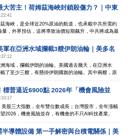
最大苦主！荷姆茲海峽封鎖殺傷力？｜中東
:22:41
油價恐破100？｜五角大廈排除
茲海峽，是全球近20%原油的航道，也承載中共所需約
pic！OpenAI火速補位｜太子集團33輛豪車
運輸量，外界預估，這將導致油價短期飆升，中共將成為最
台美跨國打擊犯罪
以對伊朗發動空襲，由於伊朗是石油輸出國家組織第4大
中東局勢升溫，今年油價是否可能衝破100？ 美國媒體
美軍在亞洲水域攔截3艘伊朗油輪｜美多名
襲伊朗行動中，使用AI公司Anthropic開發的技術，但
:37:12
死亡失蹤 FBI介入調查｜馬斯克Terafab
公司在關鍵問題上有歧異，將在6個月內逐步汰換使用，
亞洲海域，攔截伊朗的油輪。美國過去幾天，在亞洲水
el 14A｜台積電推A13製程 2029年生產
看準時機，迅速與美國戰爭部簽約，美國軍武AI領域，是否將
攔截了至少三艘，有懸掛伊朗國旗的油輪。其中兩艘，原
陳志為首的太子集團，涉嫌洗
亞海岸附近，還有在印度南部海岸附近。除了這三艘之
號也在印度洋，也攔截了一艘，從伊朗載油，前往中國的
標普逼近6900點 2026年「機會風險並
號」。 近年來，至少有10名在核能、太空以及UFO等敏
:10:17
米低調量產 AI主戰場 台積電資本支出將再
國科學家，相繼離奇失蹤或死亡，背後是否隱藏黑幕，引
關，美股三大指數，全年雙位數成長；台灣股市，全年漲幅
新車暨新能源車大展 油電混合、純電比拼
猜測。美國FBI正聯手多部門介入調查，試圖釐清這些案
展望2026，機會風險並存，有機會的不只AI科技產業。
氣回溫｜2026降息？聯準會官員分歧 1月降
在關聯。 特斯拉執行長馬斯克，今年3月，啟動晶片製
15%
獨霸半導體設備 第一手解密與台積電關係｜美