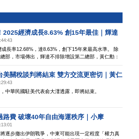
2025經濟成長8.63% 創15年最佳｜輝達
:44:43
再擴點？黃仁勳傳於台北設第二總部｜馬斯
灣成長率12.68%，達8.63%，創下15年來最高水準。 除
？SpaceX傳擬與Tesla或xAI合併｜川普
達總部，市場傳出，輝達不排除增設第二總部，黃仁勳：
任Fed主席！傳屬意前Fed理事華許
有可能。 億萬富豪馬斯克的科技帝國，或步入新階段。
馬斯克正在考慮，讓SpaceX，與特斯拉或xAI合併。 美
台美關稅談判將結束 雙方交流更密切｜黃仁
即將宣布，下一屆聯準會主席人選。媒體報導，最可能出
:29:43
0訪台 親自出席輝達總部簽約？｜蘋果重大調
聯準會理事華許。
判，中華民國駐美代表俞大㵢透露，即將結束。
年或不發表iPhone 18｜2026超級獨角獸
paceX、OpenAI拚兆元身價
過路費 破壞40年自由海運秩序｜小摩
:13:01
伊朗是壞人 戰事遠比市場重要｜川普：若與
來將逐步撤出伊朗戰爭，中東可能出現一定程度「權力真
協議 就炸電廠、油井｜美軍武器新戰略 低