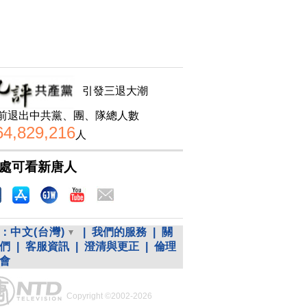
引發三退大潮
前退出中共黨、團、隊總人數
64,829,216
人
處可看新唐人
：
中文(台灣)
|
我們的服務
|
關
們
|
客服資訊
|
澄清與更正
|
倫理
會
Copyright ©2002-2026