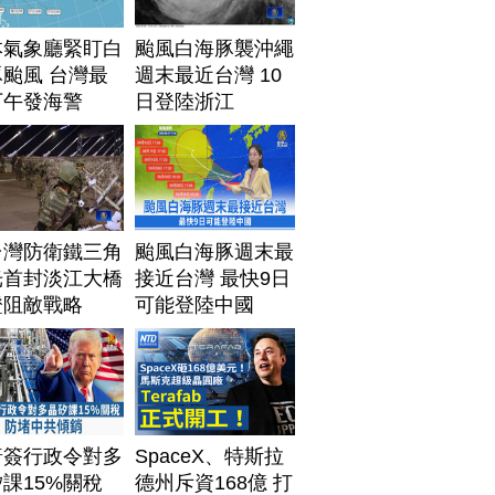
本氣象廳緊盯白
颱風白海豚襲沖繩
颱風 台灣最
週末最近台灣 10
下午發海警
日登陸浙江
台灣防衛鐵三角
颱風白海豚週末最
光首封淡江大橋
接近台灣 最快9日
證阻敵戰略
可能登陸中國
普簽行政令對多
SpaceX、特斯拉
課15%關稅
德州斥資168億 打