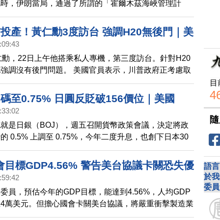
此時，伊朗當局，通過了所謂的「霍爾木茲海峽管理計
式無人機重擊伊朗
開徵海峽通行費，等同要收保護費，學者分析將有四大影
格、航運費用首當其衝，國際海運的秩序，也被嚴重破
投產！黃仁勳3度訪台 強調H20無後門｜美
:09:43
普政府無意入股台積電｜Fed主席鮑爾央行
仁勳，22日上午他搭乘私人專機，第三度訪台。針對H20
演說 預料「政策框架」大調整｜台灣內閣傳
強調沒有後門問題。 美國官員表示，川普政府正考慮取
龔明鑫有望轉任經濟部長
《晶片法》補助的公司股權，但政府無意取得台積電和美
目
4
權，因為這些公司正在美國擴大投資。 全球市場緊盯，
碼至0.75% 日圓反貶破156價位｜美國
10點，Fed主席鮑爾，將出席全球央行年會演說，Fed政
:33:02
務」 輝達等24家企業加入｜建AI生活圈
有大調整。 台灣政府，傳出將啟動內閣人事調整，時間
隨
就是日銀（BOJ），週五召開貨幣政策會議，決定將政
040年為台育50萬AI人才｜高雄新百貨商
23罷免案與核三公投結束後。現任行政院秘書長龔明
 0.5% 上調至 0.75%，今年二度升息，也創下日本30
商三井百億投資建LaLaport
轉任經濟部長，接替現任部長郭智輝。
率水準。日股震盪向上攻堅。
目標GDP4.56% 警告美台協議卡關恐失優
語言
於我
:59:42
委員
委員，預估今年的GDP目標，能達到4.56%，人均GDP
4萬美元。但擔心國會卡關美台協議，將嚴重衝擊製造業
。