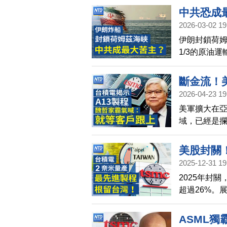
中共恐成
2026-03-02 19
戰火升溫 
伊朗封鎖荷姆
Anthro
1/3的原油
被法拍 
大苦主。 美
產油國，如果
斷金流！
報導，美軍在空
2026-04-23 19
科學家離奇
川普政府與該
美軍擴大在
將導入Int
OpenAI
域，已經是
大洗牌？ 以
本在馬來西
外，美軍21
美股封關！
油輪「蒂法尼
2025-12-31 19
存」｜2奈
感領域的美
2025年封
創新高｜
發大量討論和
超過26%。
2026買
件之間是否存
造計畫「
息機率降至
ASML