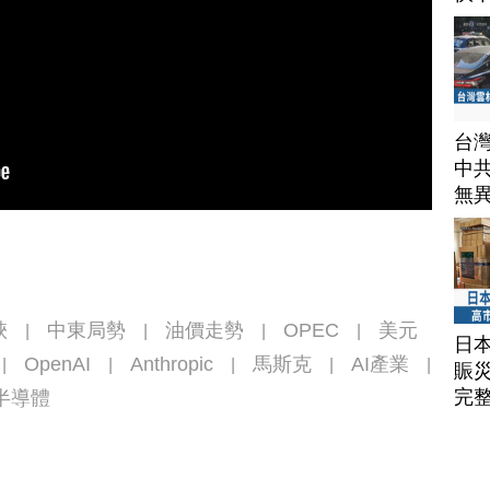
台
中
無
峽
中東局勢
油價走勢
OPEC
美元
|
|
|
|
日
OpenAI
Anthropic
馬斯克
AI產業
|
|
|
|
|
賑
完
半導體