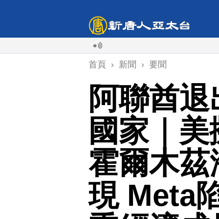
首頁
›
新聞
›
要聞
阿聯酋退
國家｜美
霍爾木茲海
現 Met