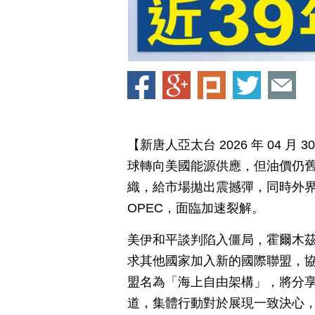
【新唐人亞太台 2026 年 04 
球轉向美國能源供應，但油價仍
織，給市場拋出震撼彈，同時外
OPEC，面臨加速裂解。
美伊和平談判陷入僵局，霍爾木
求其他國家加入新的國際聯盟，
盟名為「海上自由架構」，將分
道，集體行動對於展現一致決心