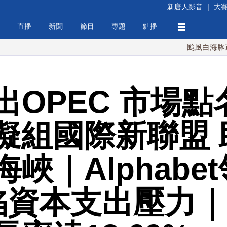
新唐人影音
|
大
直播
新聞
節目
專題
點播
颱風白海豚週末最接近
出OPEC 市場
擬組國際新聯盟 
峽｜Alphabet
a陷資本支出壓力