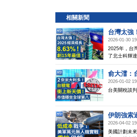
相關新聞
台灣太強！
2026-01-30 19
北士科後
2025年，台
克帝國整合
了北士科輝
週五宣布下
聽起來不錯，
有消息傳出，
俞大㵢：
國總統川普
2026-01-02 19
勳傳1/3
線的，是前
台美關稅談
整！2026
IPO潮！S
伊朗強索
2026-04-02 19
CEO：
美國計劃未
伊朗未達