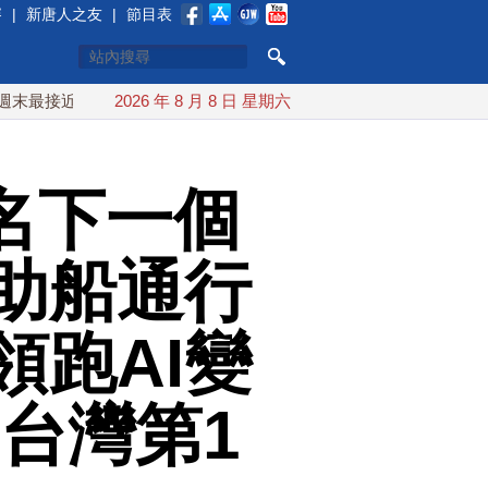
賽
|
新唐人之友
|
節目表
台灣 最快9日可能登陸中國
2026 年 8 月 8 日 星期六
台灣漢光首結合城鎮演習 AIT連
點名下一個
助船通行
領跑AI變
｜台灣第1