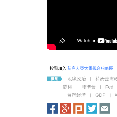
按讚加入
新唐人亞太電視台粉絲團
地緣政治
荷姆茲海
|
霸權
聯準會
Fed
|
|
台灣經濟
GDP
|
|