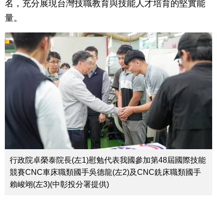
名，充分展現台灣技職教育與技能人才培育的堅實能
量。
行政院卓榮泰院長(左1)慰勉代表我國參加第48屆國際技能
競賽CNC車床職類國手吳德龍(左2)及CNC銑床職類國手
賴峻翊(左3)(中彰投分署提供)