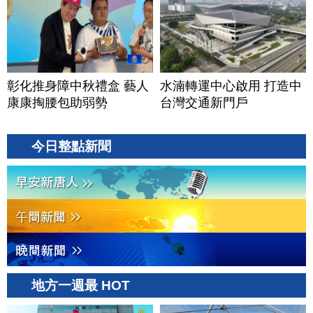
彰化推身障中秋禮盒 藝人
水湳轉運中心啟用 打造中
康康掏腰包助弱勢
台灣交通新門戶
今日整點新聞
地方一週最 HOT