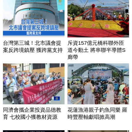
台灣第三城！北市議會提
斥資157億元橋科聯外匝
案反跨境鎮壓 獲跨黨支持
道今動土 將串聯半導體S
廊帶
同濟會攜企業投資品德教
花蓮漁港親子釣魚同樂 羅
育 七校國小獲教材資源
時豐壓軸獻唱掀高潮