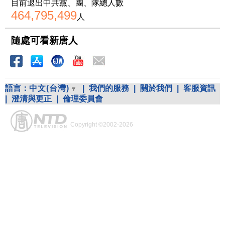
目前退出中共黨、團、隊總人數
464,795,499
人
隨處可看新唐人
語言：
中文(台灣)
|
我們的服務
|
關於我們
|
客服資訊
|
澄清與更正
|
倫理委員會
Copyright ©2002-2026