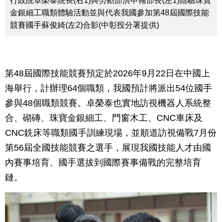
行政院卓榮泰院長(右1)與勞動部洪申翰部長(左1)體驗珠寶
金銀細工職類體驗活動並與代表我國參加第48屆國際技能
競賽國手蘇俊綺(左2)合影(中彰投分署提供)
第48屆國際技能競賽預定於2026年9月22日在中國上
海舉行，計辦理64個職類，我國預計將派出54位國手
參與48個職類競賽。卓榮泰也實地訪視機器人系統整
合、砌磚、珠寶金銀細工、門窗木工、CNC車床及
CNC銑床等職類國手訓練現場，並順道訪視備戰7月份
第56屆全國技能競賽之選手，展現我國技能人才由國
內賽事培育、國手選拔到國際賽事備戰的完整培育
鏈。