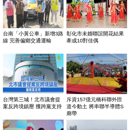
台南「小黃公車」新增3路
彰化市未婚聯誼開花結果
線 完善偏鄉交通運輸
牽成10對佳偶
台灣第三城！北市議會提
斥資157億元橋科聯外匝
案反跨境鎮壓 獲跨黨支持
道今動土 將串聯半導體S
廊帶