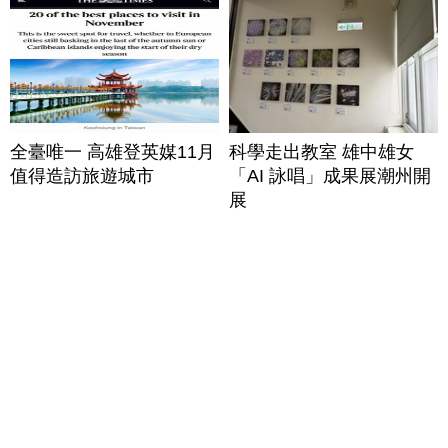
全臺唯一 高雄登英媒11月
科學走出教室 雄中雄女
值得造訪旅遊城市
「AI 詠唱」成果展潮州開
展