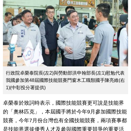
行政院卓榮泰院長(左2)與勞動部洪申翰部長(左1)慰勉代表
我國參加第48屆國際技能競賽門窗木工職類國手陳亮維(右
1)(中彰投分署提供)
卓榮泰於致詞時表示，國際技能競賽更可說是技能界
的「奧林匹克」，本屆國手將於今年9月參加國際技能
競賽，今年7月份台灣也有全國技能競賽，兩項賽事都
是技能界選拔優秀人才及參與國際重要競爭的重要活