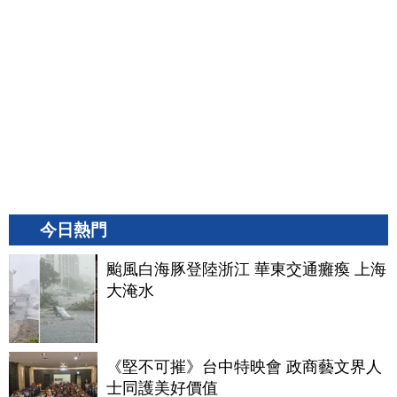
今日熱門
颱風白海豚登陸浙江 華東交通癱瘓 上海
大淹水
《堅不可摧》台中特映會 政商藝文界人
士同護美好價值