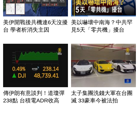
美伊開戰後共機連6天沒擾
美以嚇壞中南海？中共罕
台 學者析消失主因
見5天「零共機」擾台
傳伊朗有意談判！道瓊彈
太子集團洗錢大軍在台團
238點 台積電ADR收高
滅 33豪車今被法拍