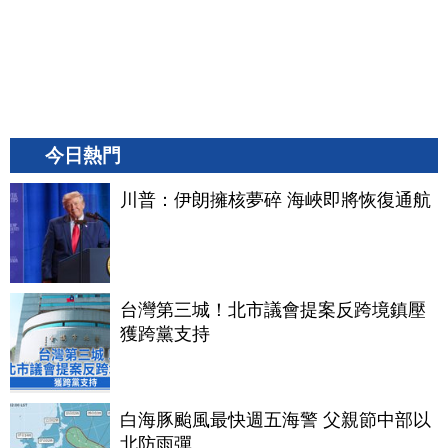
今日熱門
川普：伊朗擁核夢碎 海峽即將恢復通航
台灣第三城！北市議會提案反跨境鎮壓
獲跨黨支持
白海豚颱風最快週五海警 父親節中部以
北防雨彈