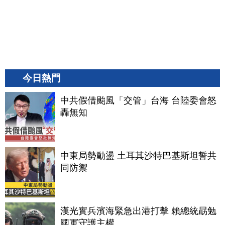
今日熱門
中共假借颱風「交管」台海 台陸委會怒
轟無知
中東局勢動盪 土耳其沙特巴基斯坦誓共
同防禦
漢光實兵濱海緊急出港打擊 賴總統勗勉
國軍守護主權