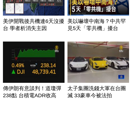
美伊開戰後共機連6天沒擾
美以嚇壞中南海？中共罕
台 學者析消失主因
見5天「零共機」擾台
傳伊朗有意談判！道瓊彈
太子集團洗錢大軍在台團
238點 台積電ADR收高
滅 33豪車今被法拍