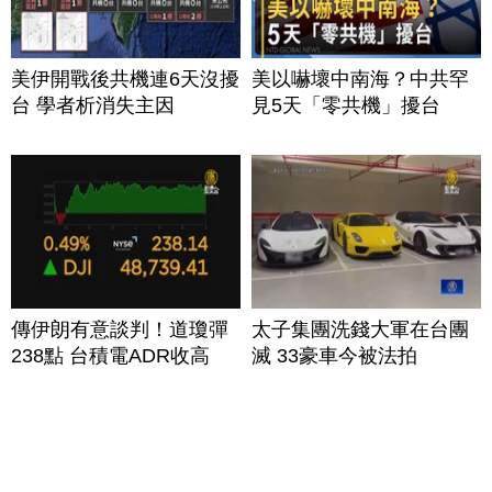
美伊開戰後共機連6天沒擾
美以嚇壞中南海？中共罕
台 學者析消失主因
見5天「零共機」擾台
傳伊朗有意談判！道瓊彈
太子集團洗錢大軍在台團
238點 台積電ADR收高
滅 33豪車今被法拍