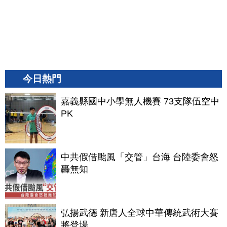
今日熱門
嘉義縣國中小學無人機賽 73支隊伍空中
PK
中共假借颱風「交管」台海 台陸委會怒
轟無知
弘揚武德 新唐人全球中華傳統武術大賽
將登場