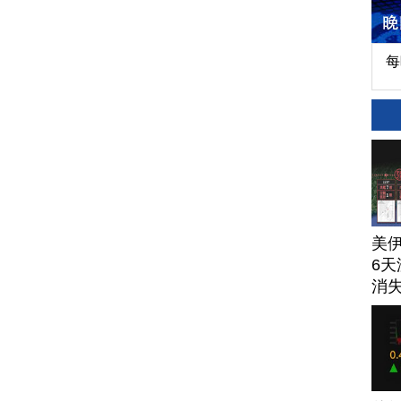
每
美
6天
消