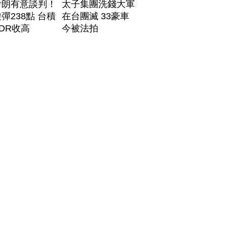
伊朗有意談判！
太子集團洗錢大軍
彈238點 台積
在台團滅 33豪車
DR收高
今被法拍