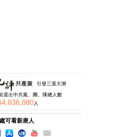
引發三退大潮
前退出中共黨、團、隊總人數
64,836,880
人
處可看新唐人