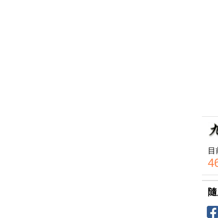
目
4
隨