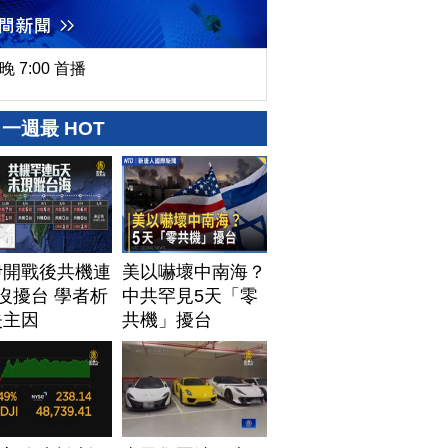
晚 7:00 首播
一週最 HOT
伊開戰後共機連
美以嚇壞中南海？
沒擾台 學者析
中共罕見5天「零
失主因
共機」擾台