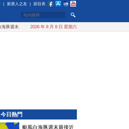
賽
|
新唐人之友
|
節目表
豚週末最接近台灣 最快9日可能登陸中國
2026 年 8 月 8 日 星期六
台灣漢光首結合城鎮演
今日熱門
颱風白海豚週末最接近