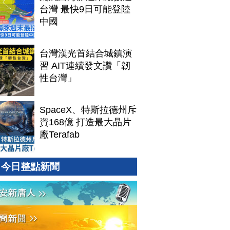
台灣 最快9日可能登陸
中國
台灣漢光首結合城鎮演
習 AIT連續發文讚「韌
性台灣」
SpaceX、特斯拉德州斥
資168億 打造最大晶片
廠Terafab
今日整點新聞