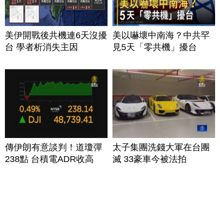
美伊開戰後共機連6天沒擾
美以嚇壞中南海？中共罕
台 學者析消失主因
見5天「零共機」擾台
傳伊朗有意談判！道瓊彈
太子集團洗錢大軍在台團
238點 台積電ADR收高
滅 33豪車今被法拍