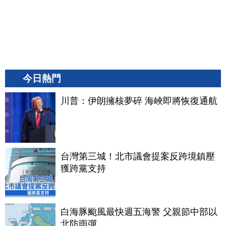
今日熱門
川普：伊朗擁核夢碎 海峽即將恢復通航
台灣第三城！北市議會提案反跨境鎮壓
獲跨黨支持
白海豚颱風最快週五海警 父親節中部以
北防雨彈