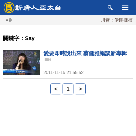
川普：伊朗擁核夢碎
關鍵字：Say
愛要即時說出來 蔡健雅暢談新專輯
2011-11-19 21:55:52
<
1
>