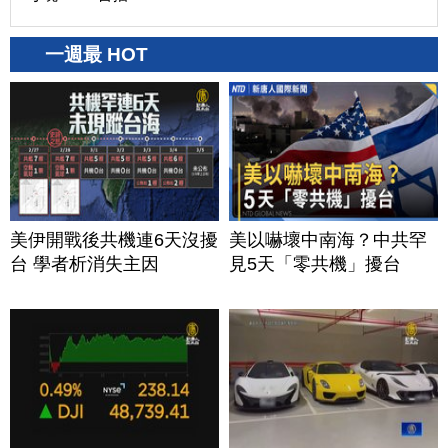
一週最 HOT
美伊開戰後共機連6天沒擾
美以嚇壞中南海？中共罕
台 學者析消失主因
見5天「零共機」擾台