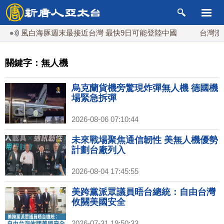
風白海豚週末最接近台灣 最快9日可能登陸中國
台灣漢光首結
關鍵字：無人機
烏克蘭貨機旁驚現炸彈無人機 德國機
場緊急拆彈
2026-08-06 07:10:44
未來戰場聚焦通信韌性 美無人機優勢
計劃台廠列入
2026-08-04 17:45:55
美跨黨派眾議員晤台總統：自由台灣
攸關美國安全
2026-07-31 19:50:33