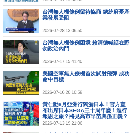
台灣無人機條例留待協商 總統府憂產
業發展受阻
2026-07-28 13:06:50
台灣無人機條例困境 賴清德喊話在野
勿政治內鬥
2026-07-17 19:41:40
美國空軍無人僚機首次試射飛彈 成功
命中目標
2026-07-16 20:10:58
黃仁勳6月亞洲行獨漏日本！官方宣
布出席日本SEGA三十周年慶！進行
報恩之旅？將見高市早苗與孫正義？
2026-07-13 19:21:06