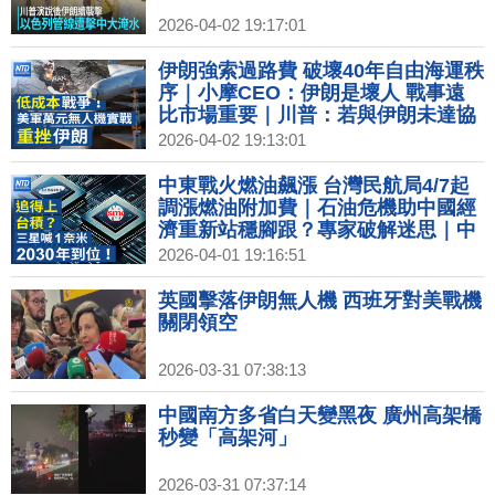
2026-04-02 19:17:01
伊朗強索過路費 破壞40年自由海運秩
序｜小摩CEO：伊朗是壞人 戰事遠
比市場重要｜川普：若與伊朗未達協
議 就炸電廠、油井｜美軍武器新戰略
2026-04-02 19:13:01
低成本自殺式無人機重擊伊朗
中東戰火燃油飆漲 台灣民航局4/7起
調漲燃油附加費｜石油危機助中國經
濟重新站穩腳跟？專家破解迷思｜中
國房地產清算開始？萬科多名退休高
2026-04-01 19:16:51
管被帶走｜捷克眾院前議長率團訪台
洽談無人機產製合作｜華航皮卡丘彩
英國擊落伊朗無人機 西班牙對美戰機
繪機 CI2亮相！
關閉領空
2026-03-31 07:38:13
中國南方多省白天變黑夜 廣州高架橋
秒變「高架河」
2026-03-31 07:37:14