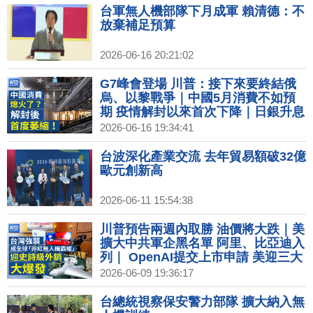
台軍無人機部隊下月成軍 賴清德：不
放棄補足預算
2026-06-16 20:21:02
G7峰會登場 川普：接下來要終結俄
烏、以黎戰爭｜中國5月消費不如預
期 疫情解封以來首次下降｜日銀升息
至1%創31年新高 日股盤中首破7萬點
2026-06-16 19:34:41
｜美國商會：正處台美貿易黃金時代
│#財經新聞│20260616
台波深化產業交流 去年貿易額破32億
歐元創新高
2026-06-11 15:54:38
川普預告兩週內取勝 油價將大跌｜美
擴大中共軍企黑名單 阿里、比亞迪入
列｜ OpenAI提交上市申請 美迎三大
超級IPO｜台灣無人機國家隊成軍 估
2026-06-09 19:36:17
2030年產值400億台幣
台總統視察保安警力部隊 擴大納入無