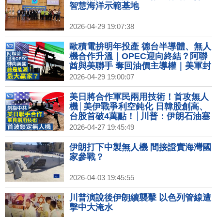
智慧海洋示範基地
2026-04-29 19:07:38
歐積電拚明年投產 德台半導體、無人
機合作升溫｜OPEC迎向終結？阿聯
酋與美聯手 奪回油價主導權｜美軍封
鎖重創伊朗經濟 川普：德黑蘭處崩潰
2026-04-29 19:00:07
狀態｜掩蓋經濟崩盤中共創新詞 乞討
者改稱流散人員｜空中計程車來了！
美日將合作軍民兩用技術！首攻無人
紐約首飛 機場到市區約十分鐘
機│美伊戰爭利空鈍化 日韓股創高、
台股首破4萬點！│川普：伊朗石油塞
爆 管線3天內恐爆炸│台積2奈米洩密
2026-04-27 19:45:49
案 前工程師違反《國安法》判10年
伊朗打下中製無人機 間接證實海灣國
家參戰？
2026-04-03 19:45:55
川普演說後伊朗續襲擊 以色列管線遭
擊中大淹水