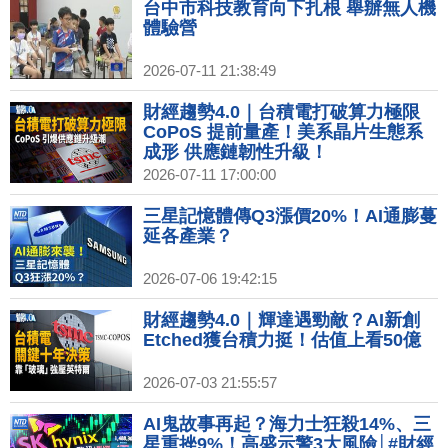
台中市科技教育向下扎根 舉辦無人機
體驗營
2026-07-11 21:38:49
財經趨勢4.0｜台積電打破算力極限
CoPoS 提前量產！美系晶片生態系
成形 供應鏈韌性升級！
2026-07-11 17:00:00
三星記憶體傳Q3漲價20%！AI通膨蔓
延各產業？
2026-07-06 19:42:15
財經趨勢4.0｜輝達遇勁敵？AI新創
Etched獲台積力挺！估值上看50億
2026-07-03 21:55:57
AI鬼故事再起？海力士狂殺14%、三
星重挫9%！高盛示警3大風險│#財經