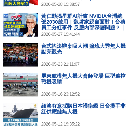
合 戴爾拿下97億美元大單｜美貿易代
2026-05-28 19:38:57
表：對中維持高關稅將成常態
黃仁勳揭星群AI計畫 NVIDIA台灣總
部2030啟用｜魏哲家親自面對！台積
員工分紅事件 反應內部深層問題？｜
三星勞資達成分紅協議 工會拍板40萬
2026-05-27 19:41:44
美元獎金｜調查：高德地圖APP讀個
資傳中 愛奇藝、B站都上榜｜改寫戰
台式搖滾辦桌吸人潮 鹽琉大秀無人機
爭規則！星鏈伊朗戰場立奇功 費用暴
點亮觀光
漲5倍
2026-05-23 21:11:07
屏東航模無人機大會師登場 巨型遙控
戰機吸睛
2026-05-16 23:12:52
紐澳有意採購日本護衛艦 日台攜手非
紅供應鏈無人機
2026-05-12 19:35:22