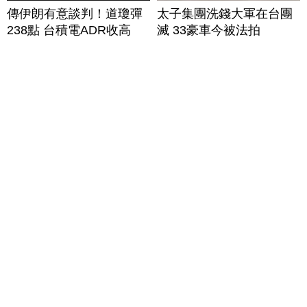
傳伊朗有意談判！道瓊彈
太子集團洗錢大軍在台團
238點 台積電ADR收高
滅 33豪車今被法拍