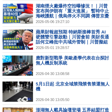
湖南煙火廠爆炸空拍曝慘況！｜川普
宣布與伊朗有「重大進展」 暫時中止
海峽護航｜俄烏停火不同調 傳普京憂
暗殺 躲地堡升級安保｜投資美國再加
2026-05-06 19:27:10
碼？台積高層：為新機會做好準備｜
美網紅發起全民買下Spirit航空 不到
蘋果財報超預期 特納斯接棒首秀 AI
一週集資破億
硬體雙引擎啟動｜川習會前 美財長通
話何立峰批中共域外管制｜川普擬組
霍爾木茲海峽聯盟 立陶宛表態加入｜
2026-05-01 19:28:57
終端需求警訊？半導體通膨成行 代
工、IC設計紛漲價
應對新型戰爭 美歐產學代表在台探討
無人機反制系統
2026-04-30 13:08:58
5月1日起 北京全域禁飛禁售禁運無人
機
2026-04-30 13:05:50
澎湖無人載具論壇登場 五界結盟打造