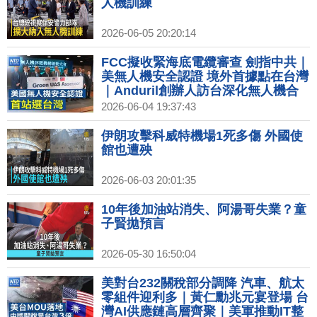
人機訓練
2026-06-05 20:20:14
FCC擬收緊海底電纜審查 劍指中共｜
美無人機安全認證 境外首據點在台灣
｜Anduril創辦人訪台深化無人機合
作 參訪COMPUTEX｜馬斯克、英特
2026-06-04 19:37:43
爾進逼？台積電：不懼競爭
伊朗攻擊科威特機場1死多傷 外國使
館也遭殃
2026-06-03 20:01:35
10年後加油站消失、阿湯哥失業？童
子賢拋預言
2026-05-30 16:50:04
美對台232關稅部分調降 汽車、航太
零組件迎利多｜黃仁勳兆元宴登場 台
灣AI供應鏈高層齊聚｜美軍推動IT整