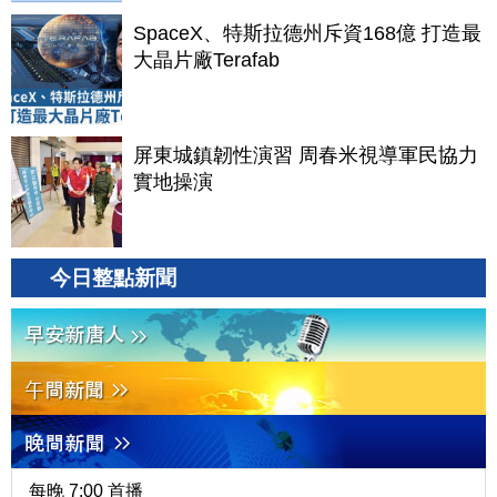
SpaceX、特斯拉德州斥資168億 打造最
大晶片廠Terafab
屏東城鎮韌性演習 周春米視導軍民協力
實地操演
今日整點新聞
每晚 7:00 首播