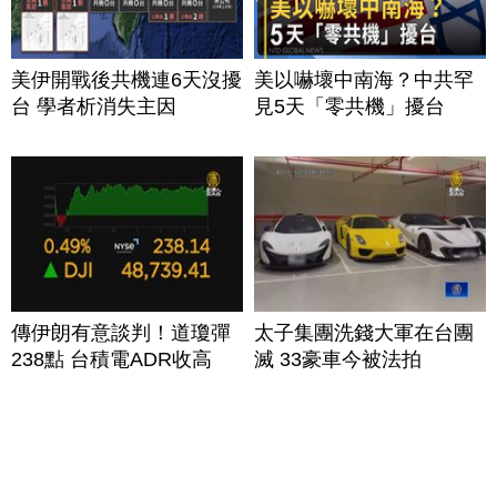
美伊開戰後共機連6天沒擾
美以嚇壞中南海？中共罕
台 學者析消失主因
見5天「零共機」擾台
傳伊朗有意談判！道瓊彈
太子集團洗錢大軍在台團
238點 台積電ADR收高
滅 33豪車今被法拍