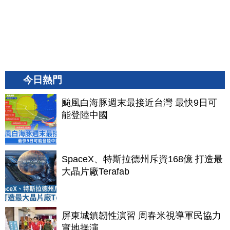
今日熱門
颱風白海豚週末最接近台灣 最快9日可
能登陸中國
SpaceX、特斯拉德州斥資168億 打造最
大晶片廠Terafab
屏東城鎮韌性演習 周春米視導軍民協力
實地操演