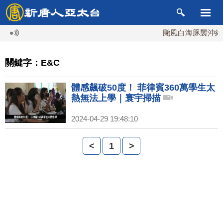
颱風白海豚襲沖繩 週
關鍵字：E&C
體感飆破50度！ 菲律賓360萬學生太
熱無法上學｜寰宇掃描
2024-04-29 19:48:10
<
1
>