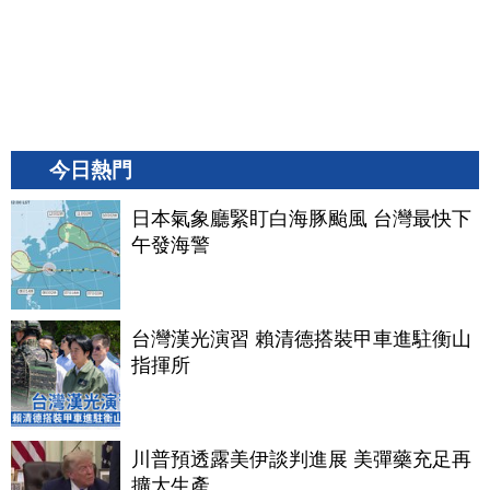
今日熱門
日本氣象廳緊盯白海豚颱風 台灣最快下
午發海警
台灣漢光演習 賴清德搭裝甲車進駐衡山
指揮所
川普預透露美伊談判進展 美彈藥充足再
擴大生產