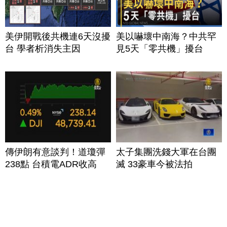
美伊開戰後共機連6天沒擾
美以嚇壞中南海？中共罕
台 學者析消失主因
見5天「零共機」擾台
傳伊朗有意談判！道瓊彈
太子集團洗錢大軍在台團
238點 台積電ADR收高
滅 33豪車今被法拍