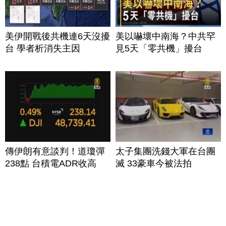
美伊開戰後共機連6天沒擾
美以嚇壞中南海？中共罕
台 學者析消失主因
見5天「零共機」擾台
傳伊朗有意談判！道瓊彈
太子集團洗錢大軍在台團
238點 台積電ADR收高
滅 33豪車今被法拍