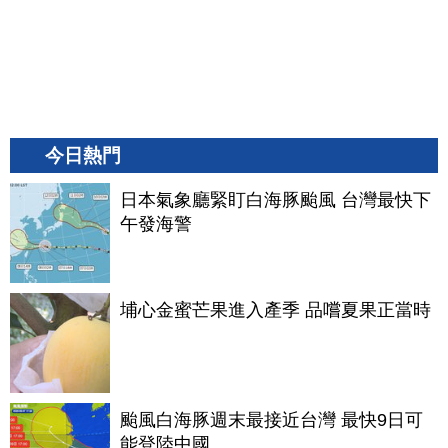
今日熱門
日本氣象廳緊盯白海豚颱風 台灣最快下
午發海警
埔心金蜜芒果進入產季 品嚐夏果正當時
颱風白海豚週末最接近台灣 最快9日可
能登陸中國