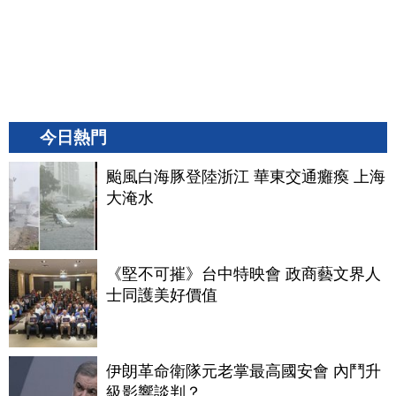
今日熱門
颱風白海豚登陸浙江 華東交通癱瘓 上海
大淹水
《堅不可摧》台中特映會 政商藝文界人
士同護美好價值
伊朗革命衛隊元老掌最高國安會 內鬥升
級影響談判？