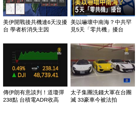
美伊開戰後共機連6天沒擾
美以嚇壞中南海？中共罕
台 學者析消失主因
見5天「零共機」擾台
傳伊朗有意談判！道瓊彈
太子集團洗錢大軍在台團
238點 台積電ADR收高
滅 33豪車今被法拍