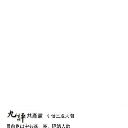
引發三退大潮
目前退出中共黨、團、隊總人數