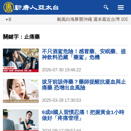
颱風白海豚襲沖繩 週末最近台灣 10日登
關鍵字：止痛藥
不只酒駕危險！感冒藥、安眠藥、提
神飲料恐藏「藥駕」危機
2026-07-30 19:46:22
拔牙前該停藥？藥師提醒抗凝血與止
痛藥 恐增出血風險
2025-03-28 17:30:53
9成8國人習慣忍痛！把握黃金1小時
做好「疼痛管理」
2024-09-17 09:57:44