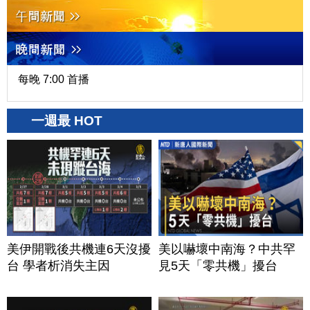
每晚 7:00 首播
一週最 HOT
美伊開戰後共機連6天沒擾
美以嚇壞中南海？中共罕
台 學者析消失主因
見5天「零共機」擾台