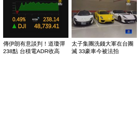
傳伊朗有意談判！道瓊彈
太子集團洗錢大軍在台團
238點 台積電ADR收高
滅 33豪車今被法拍