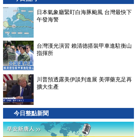
日本氣象廳緊盯白海豚颱風 台灣最快下
午發海警
台灣漢光演習 賴清德搭裝甲車進駐衡山
指揮所
川普預透露美伊談判進展 美彈藥充足再
擴大生產
今日整點新聞