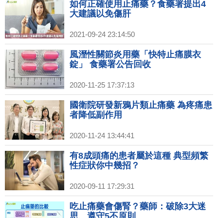
如何正確使用止痛藥？食藥署提出4
大建議以免傷肝
2021-09-24 23:14:50
風溼性關節炎用藥「快特止痛膜衣
錠」 食藥署公告回收
2020-11-25 17:37:13
國衛院研發新鴉片類止痛藥 為疼痛患
者降低副作用
2020-11-24 13:44:41
有8成頭痛的患者屬於這種 典型頻繁
性症狀你中幾招？
2020-09-11 17:29:31
吃止痛藥會傷腎？藥師：破除3大迷
思、遵守5不原則